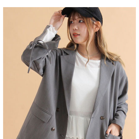
便利好安心！
4.訂單成立30分鐘內，如未前往確認交易或遇審核未通過，訂單將自動取
１．簡單：不需註冊會員、不需綁卡、不需儲值。
運送方式
消。如遇「轉專審核」未通過狀況，表示未達大哥付你分期系統評分，恕無
２．便利：只要手機號碼，簡訊認證，即可結帳。
法說明評估內容。
３．安心：先確認商品／服務後，再付款。
全家取貨付款
【繳款方式說明】
1.分期款項不併入電信帳單，「大哥付你分期」於每月結算日後寄送繳費提
每筆NT$60，滿NT$1,500(含以上)免運費
【「AFTEE先享後付」結帳流程】
醒簡訊。
１．於結帳方式選擇「AFTEE先享後付」後，將跳轉至「AFTEE先享後付」
2.透過簡訊連結打開帳單後，可選擇「超商條碼／台灣大直營門市／銀行轉
全家純取貨
結帳頁面，進行簡訊認證並確認金額後，即可完成結帳。
帳／街口支付／iPASS MONEY」等通路繳費。
２．訂單成立數日內，您將收到繳費通知簡訊。
每筆NT$60，滿NT$1,500(含以上)免運費
３．收到繳費通知簡訊後14天內，點擊此簡訊中的連結，可透過四大超商／
【注意事項】
ATM／網路銀行／等多元方式進行付款，方視為交易完成。
萊爾富取貨付款
1.本服務係由「台灣大哥大股份有限公司」（以下簡稱本公司）所提供，讓
※ 請注意：結帳手續完成當下不需立刻繳費，但若您需要取消訂單，請聯絡
用戶於交易時，得透過本服務購買商品或服務，並由商店將買賣／分期付款
每筆NT$60，滿NT$1,500(含以上)免運費
購買商品的店家。未經商家同意取消之訂單仍視為有效，需透過AFTEE先享
買賣價金債權讓與本公司後，依約使用本公司帳單繳交帳款。
後付繳納相關費用。
2.基於同意付款使用「大哥付你分期」之契約關係目的，商店將以您的個人
萊爾富純取貨
※ 交易是否成功請以「AFTEE先享後付 」之結帳頁面顯示為準，若有關於
資料（包含姓名、電話或地址）提供予台灣大哥大進項蒐集、處理及利用，
是否繳費成功／繳費後需取消欲退款等相關疑問，請聯繫「AFTEE先享後付
每筆NT$60，滿NT$1,500(含以上)免運費
由本公司與您本人進行分期帳單所需資料之確認、核對及更正。
客戶支援中心」
https://netprotections.freshdesk.com/support/home
3.完整用戶服務條款，請詳閱以下連結：
https://oppay.tw/userRule
7-11取貨付款
【注意事項】
１．透過由恩沛科技股份有限公司提供之「AFTEE先享後付」服務完成之交
每筆NT$60，滿NT$1,500(含以上)免運費
易，需依本服務之必要範圍內提供個人資料，並將交易相關給付款項請求債
權轉讓予恩沛科技股份有限公司。
7-11純取貨
２．關於個人資料處理事宜，請瀏覽以下網址：
每筆NT$60，滿NT$1,500(含以上)免運費
https://aftee.tw/terms/#terms3
３．未成年的使用者請事先徵得法定代理人或監護人之同意方可使用