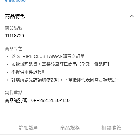
ehka sopo
信用卡分期付款
3 期 0 利率 每期
NT$1,246
21家銀行
商品特色
合作金庫商業銀行
第一商業銀行
超商取貨付款
商品編號
華南商業銀行
彰化商業銀行
11118720
LINE Pay
上海商業儲蓄銀行
台北富邦商業銀行
國泰世華商業銀行
兆豐國際商業銀行
商品特色
Apple Pay
臺灣中小企業銀行
台中商業銀行
於 STRIPE CLUB TAIWAN購買之訂單
匯豐（台灣）商業銀行
華泰商業銀行
街口支付
如欲辦理退貨，需將該筆訂單商品【全數一併退回】
聯邦商業銀行
遠東國際商業銀行
元大商業銀行
永豐商業銀行
不提供單件退貨!!
悠遊付
玉山商業銀行
星展（台灣）商業銀行
訂購前請先詳讀購物說明，下單後即代表同意賣場規定。
台新國際商業銀行
中國信託商業銀行
Google Pay
台灣樂天信用卡公司
銷售重點
大哥付你分期
商品識別碼：0FF25212LE0A110
相關說明
【大哥付你分期使用說明】
AFTEE先享後付
1.本服務由台灣大哥大提供，台灣大哥大用戶可立即使用無須另外申請。
2.付款方式選擇「大哥付你分期」，訂單成立後會自動跳轉到大哥付的交易
相關說明
詳細說明
商品規格
相關推薦
流程，驗證手機門號後，選擇欲分期的期數、繳款截止日，確認付款後即完
【關於「AFTEE先享後付」】
成交易。
ATM付款
AFTEE先享後付是「在收到商品之後才付款」的支付方式。 讓您購物簡單
3.實際核准額度、可分期數及費用金額請依後續交易確認頁面所載為準。