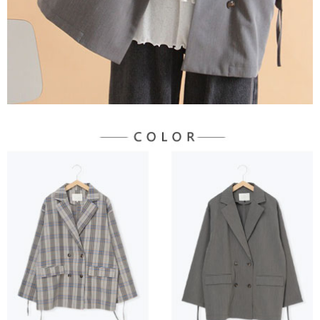
宅配
「AFTEE先享後付」，若未經同意申辦者引起之損失，本公司不負相關責
任。
每筆NT$90，滿NT$1,500(含以上)免運費
４．使用「AFTEE先享後付」時，將依據個別帳號之用戶狀況，依本公司即
時審查核予不同之上限額度；若仍有額度不足之情形，本公司將視審查結果
請求用戶進行身份認證。
５．嚴禁一人註冊多個帳號或使用他人資訊註冊。若發現惡意使用之情形，
恩沛科技股份有限公司將有權停止該用戶之使用額度並採取法律行動。