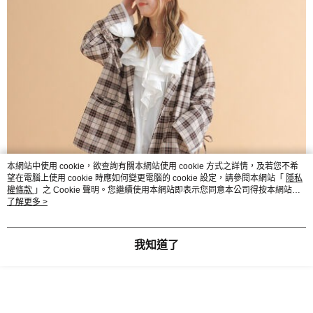
本網站中使用 cookie，欲查詢有關本網站使用 cookie 方式之詳情，及若您不希
望在電腦上使用 cookie 時應如何變更電腦的 cookie 設定，請參閱本網站「
隱私
權條款
」之 Cookie 聲明。您繼續使用本網站即表示您同意本公司得按本網站使
用條款之 Cookie 聲明使用 cookie。
了解更多 >
我知道了