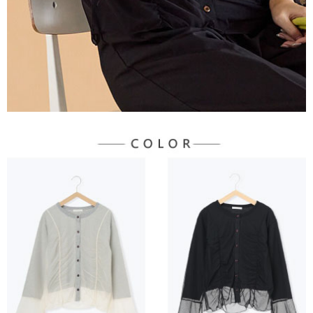
３．未成年的使用者請事先徵得法定代理人或監護人之同意方可使用
宅配
「AFTEE先享後付」，若未經同意申辦者引起之損失，本公司不負相關責
任。
每筆NT$90，滿NT$1,500(含以上)免運費
４．使用「AFTEE先享後付」時，將依據個別帳號之用戶狀況，依本公司即
時審查核予不同之上限額度；若仍有額度不足之情形，本公司將視審查結果
請求用戶進行身份認證。
５．嚴禁一人註冊多個帳號或使用他人資訊註冊。若發現惡意使用之情形，
恩沛科技股份有限公司將有權停止該用戶之使用額度並採取法律行動。