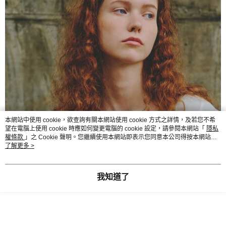
本網站中使用 cookie，欲查詢有關本網站使用 cookie 方式之詳情，及若您不希
望在電腦上使用 cookie 時應如何變更電腦的 cookie 設定，請參閱本網站「
隱私
權條款
」之 Cookie 聲明。您繼續使用本網站即表示您同意本公司得按本網站使
用條款之 Cookie 聲明使用 cookie。
了解更多 >
我知道了