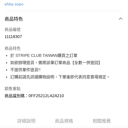
ehka sopo
信用卡分期付款
3 期 0 利率 每期
NT$686
21家銀行
商品特色
合作金庫商業銀行
第一商業銀行
超商取貨付款
商品編號
華南商業銀行
彰化商業銀行
11118307
LINE Pay
上海商業儲蓄銀行
台北富邦商業銀行
國泰世華商業銀行
兆豐國際商業銀行
商品特色
Apple Pay
臺灣中小企業銀行
台中商業銀行
於 STRIPE CLUB TAIWAN購買之訂單
匯豐（台灣）商業銀行
華泰商業銀行
街口支付
如欲辦理退貨，需將該筆訂單商品【全數一併退回】
聯邦商業銀行
遠東國際商業銀行
元大商業銀行
永豐商業銀行
不提供單件退貨!!
悠遊付
玉山商業銀行
星展（台灣）商業銀行
訂購前請先詳讀購物說明，下單後即代表同意賣場規定。
台新國際商業銀行
中國信託商業銀行
Google Pay
台灣樂天信用卡公司
銷售重點
大哥付你分期
商品識別碼：0FF25212LA2A210
相關說明
【大哥付你分期使用說明】
AFTEE先享後付
1.本服務由台灣大哥大提供，台灣大哥大用戶可立即使用無須另外申請。
2.付款方式選擇「大哥付你分期」，訂單成立後會自動跳轉到大哥付的交易
相關說明
詳細說明
商品規格
相關推薦
流程，驗證手機門號後，選擇欲分期的期數、繳款截止日，確認付款後即完
【關於「AFTEE先享後付」】
成交易。
ATM付款