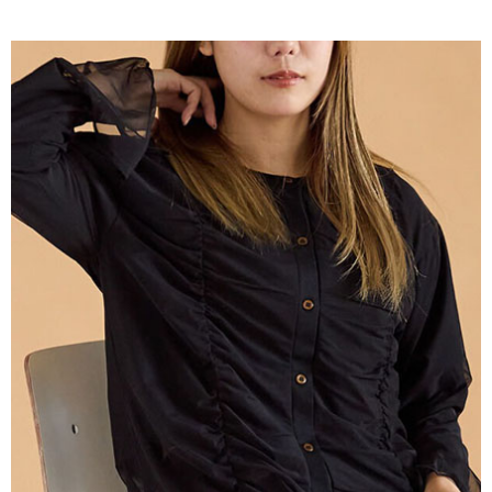
AFTEE先享後付是「在收到商品之後才付款」的支付方式。 讓您購物簡單
3.實際核准額度、可分期數及費用金額請依後續交易確認頁面所載為準。
便利好安心！
4.訂單成立30分鐘內，如未前往確認交易或遇審核未通過，訂單將自動取
１．簡單：不需註冊會員、不需綁卡、不需儲值。
運送方式
消。如遇「轉專審核」未通過狀況，表示未達大哥付你分期系統評分，恕無
２．便利：只要手機號碼，簡訊認證，即可結帳。
法說明評估內容。
３．安心：先確認商品／服務後，再付款。
全家取貨付款
【繳款方式說明】
1.分期款項不併入電信帳單，「大哥付你分期」於每月結算日後寄送繳費提
每筆NT$60，滿NT$1,500(含以上)免運費
【「AFTEE先享後付」結帳流程】
醒簡訊。
１．於結帳方式選擇「AFTEE先享後付」後，將跳轉至「AFTEE先享後付」
2.透過簡訊連結打開帳單後，可選擇「超商條碼／台灣大直營門市／銀行轉
全家純取貨
結帳頁面，進行簡訊認證並確認金額後，即可完成結帳。
帳／街口支付／iPASS MONEY」等通路繳費。
２．訂單成立數日內，您將收到繳費通知簡訊。
每筆NT$60，滿NT$1,500(含以上)免運費
３．收到繳費通知簡訊後14天內，點擊此簡訊中的連結，可透過四大超商／
【注意事項】
ATM／網路銀行／等多元方式進行付款，方視為交易完成。
萊爾富取貨付款
1.本服務係由「台灣大哥大股份有限公司」（以下簡稱本公司）所提供，讓
※ 請注意：結帳手續完成當下不需立刻繳費，但若您需要取消訂單，請聯絡
用戶於交易時，得透過本服務購買商品或服務，並由商店將買賣／分期付款
每筆NT$60，滿NT$1,500(含以上)免運費
購買商品的店家。未經商家同意取消之訂單仍視為有效，需透過AFTEE先享
買賣價金債權讓與本公司後，依約使用本公司帳單繳交帳款。
後付繳納相關費用。
2.基於同意付款使用「大哥付你分期」之契約關係目的，商店將以您的個人
萊爾富純取貨
※ 交易是否成功請以「AFTEE先享後付 」之結帳頁面顯示為準，若有關於
資料（包含姓名、電話或地址）提供予台灣大哥大進項蒐集、處理及利用，
是否繳費成功／繳費後需取消欲退款等相關疑問，請聯繫「AFTEE先享後付
每筆NT$60，滿NT$1,500(含以上)免運費
由本公司與您本人進行分期帳單所需資料之確認、核對及更正。
客戶支援中心」
https://netprotections.freshdesk.com/support/home
3.完整用戶服務條款，請詳閱以下連結：
https://oppay.tw/userRule
7-11取貨付款
【注意事項】
１．透過由恩沛科技股份有限公司提供之「AFTEE先享後付」服務完成之交
每筆NT$60，滿NT$1,500(含以上)免運費
易，需依本服務之必要範圍內提供個人資料，並將交易相關給付款項請求債
權轉讓予恩沛科技股份有限公司。
7-11純取貨
２．關於個人資料處理事宜，請瀏覽以下網址：
每筆NT$60，滿NT$1,500(含以上)免運費
https://aftee.tw/terms/#terms3