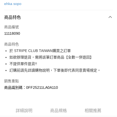
ehka sopo
信用卡分期付款
3 期 0 利率 每期
NT$686
21家銀行
商品特色
合作金庫商業銀行
第一商業銀行
超商取貨付款
商品編號
華南商業銀行
彰化商業銀行
11118090
LINE Pay
上海商業儲蓄銀行
台北富邦商業銀行
國泰世華商業銀行
兆豐國際商業銀行
商品特色
Apple Pay
臺灣中小企業銀行
台中商業銀行
於 STRIPE CLUB TAIWAN購買之訂單
匯豐（台灣）商業銀行
華泰商業銀行
街口支付
如欲辦理退貨，需將該筆訂單商品【全數一併退回】
聯邦商業銀行
遠東國際商業銀行
元大商業銀行
永豐商業銀行
不提供單件退貨!!
悠遊付
玉山商業銀行
星展（台灣）商業銀行
訂購前請先詳讀購物說明，下單後即代表同意賣場規定。
台新國際商業銀行
中國信託商業銀行
Google Pay
台灣樂天信用卡公司
銷售重點
大哥付你分期
商品識別碼：0FF25211LA0A110
相關說明
【大哥付你分期使用說明】
AFTEE先享後付
1.本服務由台灣大哥大提供，台灣大哥大用戶可立即使用無須另外申請。
2.付款方式選擇「大哥付你分期」，訂單成立後會自動跳轉到大哥付的交易
相關說明
詳細說明
商品規格
相關推薦
流程，驗證手機門號後，選擇欲分期的期數、繳款截止日，確認付款後即完
【關於「AFTEE先享後付」】
成交易。
ATM付款