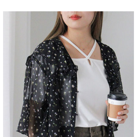
AFTEE先享後付是「在收到商品之後才付款」的支付方式。 讓您購物簡單
3.實際核准額度、可分期數及費用金額請依後續交易確認頁面所載為準。
便利好安心！
4.訂單成立30分鐘內，如未前往確認交易或遇審核未通過，訂單將自動取
１．簡單：不需註冊會員、不需綁卡、不需儲值。
運送方式
消。如遇「轉專審核」未通過狀況，表示未達大哥付你分期系統評分，恕無
２．便利：只要手機號碼，簡訊認證，即可結帳。
法說明評估內容。
３．安心：先確認商品／服務後，再付款。
全家取貨付款
【繳款方式說明】
1.分期款項不併入電信帳單，「大哥付你分期」於每月結算日後寄送繳費提
每筆NT$60，滿NT$388(含以上)免運費
【「AFTEE先享後付」結帳流程】
醒簡訊。
１．於結帳方式選擇「AFTEE先享後付」後，將跳轉至「AFTEE先享後付」
2.透過簡訊連結打開帳單後，可選擇「超商條碼／台灣大直營門市／銀行轉
全家純取貨
結帳頁面，進行簡訊認證並確認金額後，即可完成結帳。
帳／街口支付／iPASS MONEY」等通路繳費。
２．訂單成立數日內，您將收到繳費通知簡訊。
每筆NT$60，滿NT$388(含以上)免運費
３．收到繳費通知簡訊後14天內，點擊此簡訊中的連結，可透過四大超商／
【注意事項】
ATM／網路銀行／等多元方式進行付款，方視為交易完成。
萊爾富取貨付款
1.本服務係由「台灣大哥大股份有限公司」（以下簡稱本公司）所提供，讓
※ 請注意：結帳手續完成當下不需立刻繳費，但若您需要取消訂單，請聯絡
用戶於交易時，得透過本服務購買商品或服務，並由商店將買賣／分期付款
每筆NT$60，滿NT$888(含以上)免運費
購買商品的店家。未經商家同意取消之訂單仍視為有效，需透過AFTEE先享
買賣價金債權讓與本公司後，依約使用本公司帳單繳交帳款。
後付繳納相關費用。
2.基於同意付款使用「大哥付你分期」之契約關係目的，商店將以您的個人
萊爾富純取貨
※ 交易是否成功請以「AFTEE先享後付 」之結帳頁面顯示為準，若有關於
資料（包含姓名、電話或地址）提供予台灣大哥大進項蒐集、處理及利用，
是否繳費成功／繳費後需取消欲退款等相關疑問，請聯繫「AFTEE先享後付
每筆NT$60，滿NT$888(含以上)免運費
由本公司與您本人進行分期帳單所需資料之確認、核對及更正。
客戶支援中心」
https://netprotections.freshdesk.com/support/home
3.完整用戶服務條款，請詳閱以下連結：
https://oppay.tw/userRule
7-11取貨付款
【注意事項】
１．透過由恩沛科技股份有限公司提供之「AFTEE先享後付」服務完成之交
每筆NT$60，滿NT$888(含以上)免運費
易，需依本服務之必要範圍內提供個人資料，並將交易相關給付款項請求債
權轉讓予恩沛科技股份有限公司。
7-11純取貨
２．關於個人資料處理事宜，請瀏覽以下網址：
每筆NT$60，滿NT$888(含以上)免運費
https://aftee.tw/terms/#terms3