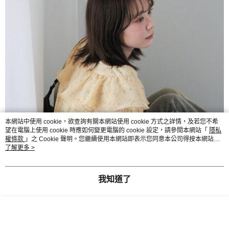
本網站中使用 cookie，欲查詢有關本網站使用 cookie 方式之詳情，及若您不希
望在電腦上使用 cookie 時應如何變更電腦的 cookie 設定，請參閱本網站「
隱私
權條款
」之 Cookie 聲明。您繼續使用本網站即表示您同意本公司得按本網站使
用條款之 Cookie 聲明使用 cookie。
了解更多 >
我知道了