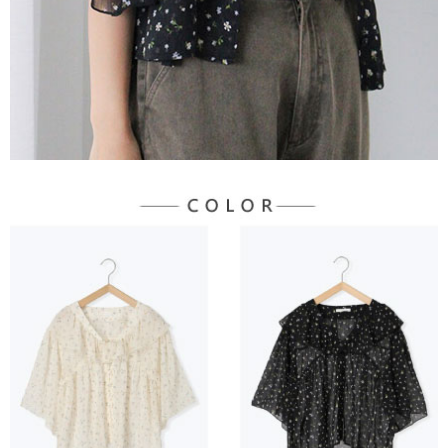
３．未成年的使用者請事先徵得法定代理人或監護人之同意方可使用
宅配
「AFTEE先享後付」，若未經同意申辦者引起之損失，本公司不負相關責
任。
每筆NT$90，滿NT$888(含以上)免運費
４．使用「AFTEE先享後付」時，將依據個別帳號之用戶狀況，依本公司即
時審查核予不同之上限額度；若仍有額度不足之情形，本公司將視審查結果
請求用戶進行身份認證。
５．嚴禁一人註冊多個帳號或使用他人資訊註冊。若發現惡意使用之情形，
恩沛科技股份有限公司將有權停止該用戶之使用額度並採取法律行動。