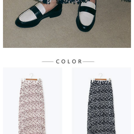
３．未成年的使用者請事先徵得法定代理人或監護人之同意方可使用
宅配
「AFTEE先享後付」，若未經同意申辦者引起之損失，本公司不負相關責
任。
每筆NT$90，滿NT$1,500(含以上)免運費
４．使用「AFTEE先享後付」時，將依據個別帳號之用戶狀況，依本公司即
時審查核予不同之上限額度；若仍有額度不足之情形，本公司將視審查結果
請求用戶進行身份認證。
５．嚴禁一人註冊多個帳號或使用他人資訊註冊。若發現惡意使用之情形，
恩沛科技股份有限公司將有權停止該用戶之使用額度並採取法律行動。