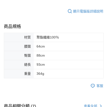
顯示電腦版詳細說明
商品規格
材質
聚酯纎維100％
腰圍
64cm
臀圍
88cm
總長
93cm
重量
364g
客服
商品相關分類 (7)
查看全部