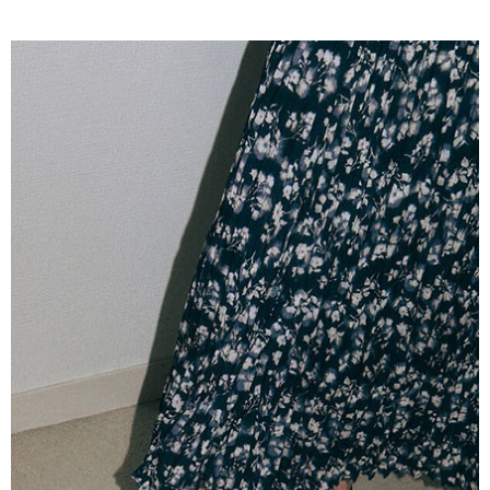
AFTEE先享後付是「在收到商品之後才付款」的支付方式。 讓您購物簡單
3.實際核准額度、可分期數及費用金額請依後續交易確認頁面所載為準。
便利好安心！
4.訂單成立30分鐘內，如未前往確認交易或遇審核未通過，訂單將自動取
１．簡單：不需註冊會員、不需綁卡、不需儲值。
運送方式
消。如遇「轉專審核」未通過狀況，表示未達大哥付你分期系統評分，恕無
２．便利：只要手機號碼，簡訊認證，即可結帳。
法說明評估內容。
３．安心：先確認商品／服務後，再付款。
全家取貨付款
【繳款方式說明】
1.分期款項不併入電信帳單，「大哥付你分期」於每月結算日後寄送繳費提
每筆NT$60，滿NT$1,500(含以上)免運費
【「AFTEE先享後付」結帳流程】
醒簡訊。
１．於結帳方式選擇「AFTEE先享後付」後，將跳轉至「AFTEE先享後付」
2.透過簡訊連結打開帳單後，可選擇「超商條碼／台灣大直營門市／銀行轉
全家純取貨
結帳頁面，進行簡訊認證並確認金額後，即可完成結帳。
帳／街口支付／iPASS MONEY」等通路繳費。
２．訂單成立數日內，您將收到繳費通知簡訊。
每筆NT$60，滿NT$1,500(含以上)免運費
３．收到繳費通知簡訊後14天內，點擊此簡訊中的連結，可透過四大超商／
【注意事項】
ATM／網路銀行／等多元方式進行付款，方視為交易完成。
萊爾富取貨付款
1.本服務係由「台灣大哥大股份有限公司」（以下簡稱本公司）所提供，讓
※ 請注意：結帳手續完成當下不需立刻繳費，但若您需要取消訂單，請聯絡
用戶於交易時，得透過本服務購買商品或服務，並由商店將買賣／分期付款
每筆NT$60，滿NT$1,500(含以上)免運費
購買商品的店家。未經商家同意取消之訂單仍視為有效，需透過AFTEE先享
買賣價金債權讓與本公司後，依約使用本公司帳單繳交帳款。
後付繳納相關費用。
2.基於同意付款使用「大哥付你分期」之契約關係目的，商店將以您的個人
萊爾富純取貨
※ 交易是否成功請以「AFTEE先享後付 」之結帳頁面顯示為準，若有關於
資料（包含姓名、電話或地址）提供予台灣大哥大進項蒐集、處理及利用，
是否繳費成功／繳費後需取消欲退款等相關疑問，請聯繫「AFTEE先享後付
每筆NT$60，滿NT$1,500(含以上)免運費
由本公司與您本人進行分期帳單所需資料之確認、核對及更正。
客戶支援中心」
https://netprotections.freshdesk.com/support/home
3.完整用戶服務條款，請詳閱以下連結：
https://oppay.tw/userRule
7-11取貨付款
【注意事項】
１．透過由恩沛科技股份有限公司提供之「AFTEE先享後付」服務完成之交
每筆NT$60，滿NT$1,500(含以上)免運費
易，需依本服務之必要範圍內提供個人資料，並將交易相關給付款項請求債
權轉讓予恩沛科技股份有限公司。
7-11純取貨
２．關於個人資料處理事宜，請瀏覽以下網址：
每筆NT$60，滿NT$1,500(含以上)免運費
https://aftee.tw/terms/#terms3