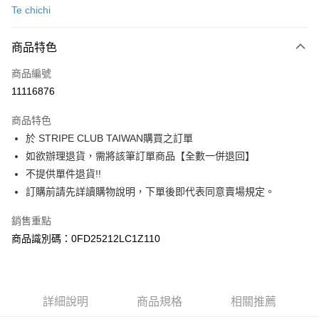
Te chichi
信用卡分期付款
3 期 0 利率 每期
NT$883
21家銀行
商品特色
合作金庫商業銀行
第一商業銀行
超商取貨付款
商品編號
華南商業銀行
彰化商業銀行
11116876
LINE Pay
上海商業儲蓄銀行
台北富邦商業銀行
國泰世華商業銀行
兆豐國際商業銀行
商品特色
Apple Pay
臺灣中小企業銀行
台中商業銀行
於 STRIPE CLUB TAIWAN購買之訂單
匯豐（台灣）商業銀行
華泰商業銀行
街口支付
如欲辦理退貨，需將該筆訂單商品【全數一併退回】
聯邦商業銀行
遠東國際商業銀行
元大商業銀行
永豐商業銀行
不提供單件退貨!!
悠遊付
玉山商業銀行
星展（台灣）商業銀行
訂購前請先詳讀購物說明，下單後即代表同意賣場規定。
台新國際商業銀行
中國信託商業銀行
Google Pay
台灣樂天信用卡公司
銷售重點
大哥付你分期
商品識別碼：0FD25212LC1Z110
相關說明
【大哥付你分期使用說明】
AFTEE先享後付
1.本服務由台灣大哥大提供，台灣大哥大用戶可立即使用無須另外申請。
2.付款方式選擇「大哥付你分期」，訂單成立後會自動跳轉到大哥付的交易
相關說明
詳細說明
商品規格
相關推薦
流程，驗證手機門號後，選擇欲分期的期數、繳款截止日，確認付款後即完
【關於「AFTEE先享後付」】
成交易。
ATM付款