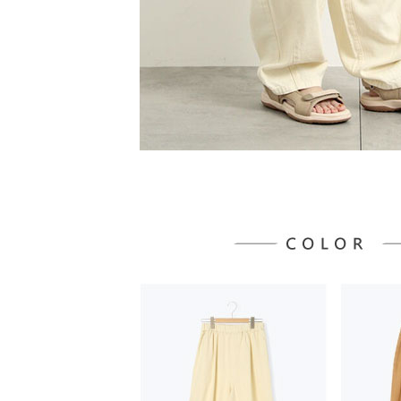
５．嚴禁
形，恩沛
動。