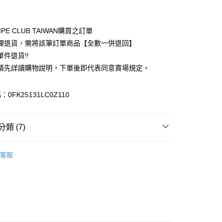
付款
業銀行
彰化商業銀行
業儲蓄銀行
台北富邦商業銀行
華商業銀行
兆豐國際商業銀行
IPE CLUB TAIWAN購買之訂單
小企業銀行
台中商業銀行
理退貨，需將該筆訂單商品【全數一併退回】
台灣）商業銀行
華泰商業銀行
件退貨!!
業銀行
遠東國際商業銀行
請先詳讀購物說明，下單後即代表同意賣場規定。
業銀行
永豐商業銀行
業銀行
星展（台灣）商業銀行
際商業銀行
中國信託商業銀行
y
0FK25131LC0Z110
天信用卡公司
分期
類 (7)
你分期使用說明】
享後付
由台灣大哥大提供，台灣大哥大用戶可立即使用無須另外申請。
Mos2
Natural 自然感
式選擇「大哥付你分期」，訂單成立後會自動跳轉到大哥付的交易
客服
證手機門號後，選擇欲分期的期數、繳款截止日，確認付款後即
FTEE先享後付」】
 褲子
。
先享後付是「在收到商品之後才付款」的支付方式。 讓您購物簡單
准額度、可分期數及費用金額請依後續交易確認頁面所載為準。
心！
Mos2
PANTS / 褲子
立30分鐘內，如未前往確認交易或遇審核未通過，訂單將自動取
：不需註冊會員、不需綁卡、不需儲值。
「轉專審核」未通過狀況，表示未達大哥付你分期系統評分，恕
Mos2
ALL ITEMS
：只要手機號碼，簡訊認證，即可結帳。
評估內容。
：先確認商品／服務後，再付款。
OWN
Samansa Mos2
式說明】
付款
項不併入電信帳單，「大哥付你分期」於每月結算日後寄送繳費提