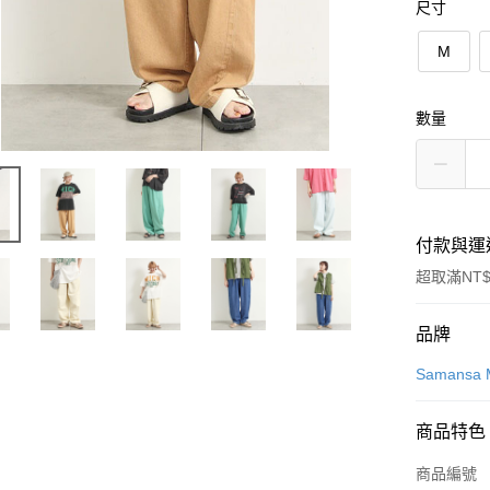
尺寸
M
數量
付款與運
超取滿NT$
付款方式
品牌
信用卡一
Samansa 
信用卡分
商品特色
3 期 
商品編號
合作金