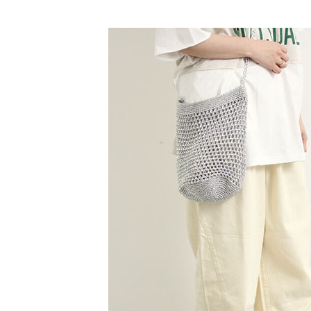
【「AFT
SALE ITE
醒簡訊。
每筆NT$6
１．於結帳
2.透過簡
付」結帳
SALE ITE
帳／街口支
全家純取
２．訂單
３．收到繳
每筆NT$6
【注意事
／ATM／
1.本服務
※ 請注意
萊爾富取
用戶於交
絡購買商品
款買賣價
先享後付
每筆NT$6
2.基於同
※ 交易是
資料（包
是否繳費成
萊爾富純
用，由本
付客戶支
每筆NT$6
3.完整用
【注意事
7-11取貨
１．透過由
交易，需
每筆NT$6
求債權轉
２．關於
7-11純取
https://aft
每筆NT$6
３．未成
「AFTE
宅配
任。
４．使用「
每筆NT$9
即時審查
結果請求