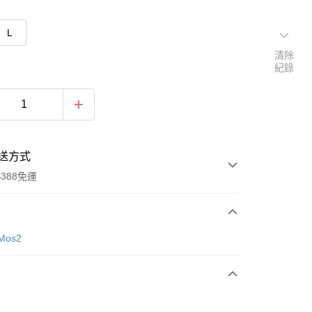
L
清除
紀錄
送方式
388免運
次付款
Mos2
期付款
0 利率 每期
NT$826
21家銀行
庫商業銀行
第一商業銀行