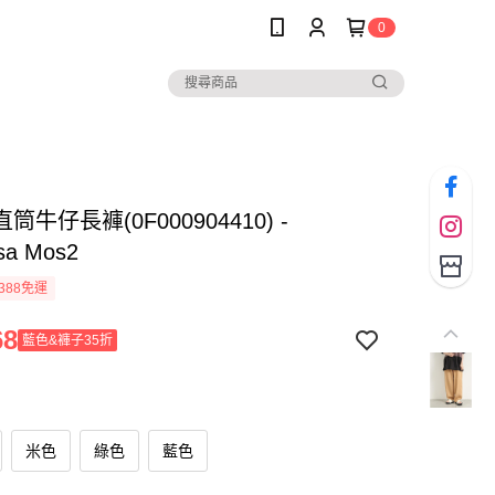
0
筒牛仔長褲(0F000904410) -
sa Mos2
388免運
68
藍色&褲子35折
米色
綠色
藍色