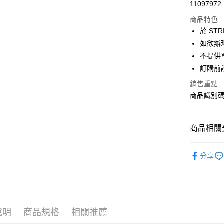
超商取貨
11097972
華南商
LINE Pay
上海商
商品特色
國泰世
於 STR
Apple Pay
臺灣中
如欲辦
匯豐（
街口支付
不提供單
聯邦商
訂購前
元大商
悠遊付
玉山商
銷售重點
台新國
Google Pa
商品識別碼：
台灣樂
大哥付你
相關說明
商品相關分
【大哥付
AFTEE先
1.本服務
Samansa 
2.付款方
相關說明
分享
流程，驗
【關於「A
PANTS /
ATM付款
完成交易
AFTEE
3.實際核
便利好安
Samansa 
4.訂單成
１．簡單
消。如遇
Samansa 
２．便利
運送方式
無法說明
３．安心
說明
商品規格
相關推薦
PRICE D
【繳款方
全家取貨
1.分期款