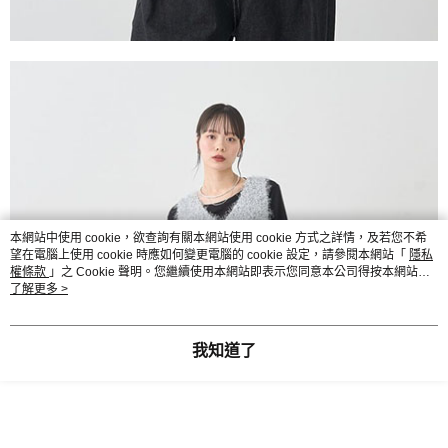
本網站中使用 cookie，欲查詢有關本網站使用 cookie 方式之詳情，及若您不希
望在電腦上使用 cookie 時應如何變更電腦的 cookie 設定，請參閱本網站「
隱私
權條款
」之 Cookie 聲明。您繼續使用本網站即表示您同意本公司得按本網站使
用條款之 Cookie 聲明使用 cookie。
了解更多 >
我知道了