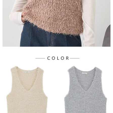
３．未成年的使用者請事先徵得法定代理人或監護人之同意方可使用
宅配
「AFTEE先享後付」，若未經同意申辦者引起之損失，本公司不負相關責
任。
每筆NT$90，滿NT$888(含以上)免運費
４．使用「AFTEE先享後付」時，將依據個別帳號之用戶狀況，依本公司即
時審查核予不同之上限額度；若仍有額度不足之情形，本公司將視審查結果
請求用戶進行身份認證。
５．嚴禁一人註冊多個帳號或使用他人資訊註冊。若發現惡意使用之情形，
恩沛科技股份有限公司將有權停止該用戶之使用額度並採取法律行動。