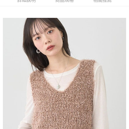
詳細說明
商品規格
相關推薦
AFTEE先享後付是「在收到商品之後才付款」的支付方式。 讓您購物簡單
3.實際核准額度、可分期數及費用金額請依後續交易確認頁面所載為準。
便利好安心！
4.訂單成立30分鐘內，如未前往確認交易或遇審核未通過，訂單將自動取
１．簡單：不需註冊會員、不需綁卡、不需儲值。
運送方式
消。如遇「轉專審核」未通過狀況，表示未達大哥付你分期系統評分，恕無
２．便利：只要手機號碼，簡訊認證，即可結帳。
法說明評估內容。
３．安心：先確認商品／服務後，再付款。
全家取貨付款
【繳款方式說明】
1.分期款項不併入電信帳單，「大哥付你分期」於每月結算日後寄送繳費提
每筆NT$60，滿NT$388(含以上)免運費
【「AFTEE先享後付」結帳流程】
醒簡訊。
１．於結帳方式選擇「AFTEE先享後付」後，將跳轉至「AFTEE先享後付」
2.透過簡訊連結打開帳單後，可選擇「超商條碼／台灣大直營門市／銀行轉
全家純取貨
結帳頁面，進行簡訊認證並確認金額後，即可完成結帳。
帳／街口支付／iPASS MONEY」等通路繳費。
２．訂單成立數日內，您將收到繳費通知簡訊。
每筆NT$60，滿NT$388(含以上)免運費
３．收到繳費通知簡訊後14天內，點擊此簡訊中的連結，可透過四大超商／
【注意事項】
ATM／網路銀行／等多元方式進行付款，方視為交易完成。
萊爾富取貨付款
1.本服務係由「台灣大哥大股份有限公司」（以下簡稱本公司）所提供，讓
※ 請注意：結帳手續完成當下不需立刻繳費，但若您需要取消訂單，請聯絡
用戶於交易時，得透過本服務購買商品或服務，並由商店將買賣／分期付款
每筆NT$60，滿NT$888(含以上)免運費
購買商品的店家。未經商家同意取消之訂單仍視為有效，需透過AFTEE先享
買賣價金債權讓與本公司後，依約使用本公司帳單繳交帳款。
後付繳納相關費用。
2.基於同意付款使用「大哥付你分期」之契約關係目的，商店將以您的個人
萊爾富純取貨
※ 交易是否成功請以「AFTEE先享後付 」之結帳頁面顯示為準，若有關於
資料（包含姓名、電話或地址）提供予台灣大哥大進項蒐集、處理及利用，
是否繳費成功／繳費後需取消欲退款等相關疑問，請聯繫「AFTEE先享後付
每筆NT$60，滿NT$888(含以上)免運費
由本公司與您本人進行分期帳單所需資料之確認、核對及更正。
客戶支援中心」
https://netprotections.freshdesk.com/support/home
3.完整用戶服務條款，請詳閱以下連結：
https://oppay.tw/userRule
7-11取貨付款
【注意事項】
１．透過由恩沛科技股份有限公司提供之「AFTEE先享後付」服務完成之交
每筆NT$60，滿NT$888(含以上)免運費
易，需依本服務之必要範圍內提供個人資料，並將交易相關給付款項請求債
權轉讓予恩沛科技股份有限公司。
7-11純取貨
２．關於個人資料處理事宜，請瀏覽以下網址：
每筆NT$60，滿NT$888(含以上)免運費
https://aftee.tw/terms/#terms3