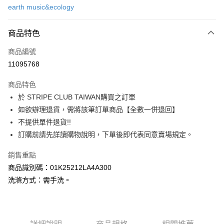
earth music&ecology
信用卡分期付款
3 期 0 利率 每期
NT$503
21家銀行
商品特色
合作金庫商業銀行
第一商業銀行
超商取貨付款
商品編號
華南商業銀行
彰化商業銀行
11095768
LINE Pay
上海商業儲蓄銀行
台北富邦商業銀行
國泰世華商業銀行
兆豐國際商業銀行
商品特色
Apple Pay
臺灣中小企業銀行
台中商業銀行
於 STRIPE CLUB TAIWAN購買之訂單
匯豐（台灣）商業銀行
華泰商業銀行
街口支付
如欲辦理退貨，需將該筆訂單商品【全數一併退回】
聯邦商業銀行
遠東國際商業銀行
元大商業銀行
永豐商業銀行
不提供單件退貨!!
悠遊付
玉山商業銀行
星展（台灣）商業銀行
訂購前請先詳讀購物說明，下單後即代表同意賣場規定。
台新國際商業銀行
中國信託商業銀行
Google Pay
台灣樂天信用卡公司
銷售重點
大哥付你分期
商品識別碼：01K25212LA4A300
相關說明
洗滌方式：需手洗。
【大哥付你分期使用說明】
AFTEE先享後付
1.本服務由台灣大哥大提供，台灣大哥大用戶可立即使用無須另外申請。
2.付款方式選擇「大哥付你分期」，訂單成立後會自動跳轉到大哥付的交易
相關說明
流程，驗證手機門號後，選擇欲分期的期數、繳款截止日，確認付款後即完
【關於「AFTEE先享後付」】
成交易。
ATM付款