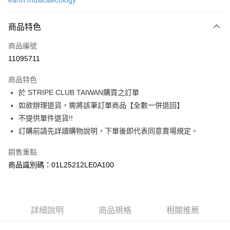
earth music&ecology
信用卡分期付款
3 期 0 利率 每期
NT$1,006
21家銀行
商品特色
合作金庫商業銀行
第一商業銀行
超商取貨付款
商品編號
華南商業銀行
彰化商業銀行
11095711
LINE Pay
上海商業儲蓄銀行
台北富邦商業銀行
國泰世華商業銀行
兆豐國際商業銀行
商品特色
Apple Pay
臺灣中小企業銀行
台中商業銀行
於 STRIPE CLUB TAIWAN購買之訂單
匯豐（台灣）商業銀行
華泰商業銀行
街口支付
如欲辦理退貨，需將該筆訂單商品【全數一併退回】
聯邦商業銀行
遠東國際商業銀行
元大商業銀行
永豐商業銀行
不提供單件退貨!!
悠遊付
玉山商業銀行
星展（台灣）商業銀行
訂購前請先詳讀購物說明，下單後即代表同意賣場規定。
台新國際商業銀行
中國信託商業銀行
Google Pay
台灣樂天信用卡公司
銷售重點
大哥付你分期
商品識別碼：01L25212LE0A100
相關說明
【大哥付你分期使用說明】
AFTEE先享後付
1.本服務由台灣大哥大提供，台灣大哥大用戶可立即使用無須另外申請。
2.付款方式選擇「大哥付你分期」，訂單成立後會自動跳轉到大哥付的交易
相關說明
詳細說明
商品規格
相關推薦
流程，驗證手機門號後，選擇欲分期的期數、繳款截止日，確認付款後即完
【關於「AFTEE先享後付」】
成交易。
ATM付款
AFTEE先享後付是「在收到商品之後才付款」的支付方式。 讓您購物簡單
3.實際核准額度、可分期數及費用金額請依後續交易確認頁面所載為準。