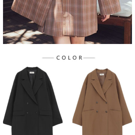
宅配
「AFTEE先享後付」，若未經同意申辦者引起之損失，本公司不負相關責
任。
每筆NT$90，滿NT$1,500(含以上)免運費
４．使用「AFTEE先享後付」時，將依據個別帳號之用戶狀況，依本公司即
時審查核予不同之上限額度；若仍有額度不足之情形，本公司將視審查結果
請求用戶進行身份認證。
５．嚴禁一人註冊多個帳號或使用他人資訊註冊。若發現惡意使用之情形，
恩沛科技股份有限公司將有權停止該用戶之使用額度並採取法律行動。