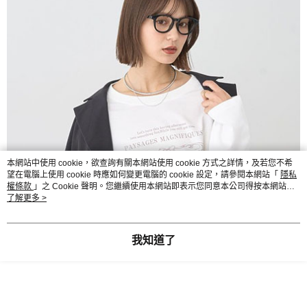
本網站中使用 cookie，欲查詢有關本網站使用 cookie 方式之詳情，及若您不希
望在電腦上使用 cookie 時應如何變更電腦的 cookie 設定，請參閱本網站「
隱私
權條款
」之 Cookie 聲明。您繼續使用本網站即表示您同意本公司得按本網站使
用條款之 Cookie 聲明使用 cookie。
了解更多 >
我知道了