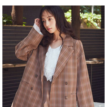
便利好安心！
4.訂單成立30分鐘內，如未前往確認交易或遇審核未通過，訂單將自動取
１．簡單：不需註冊會員、不需綁卡、不需儲值。
運送方式
消。如遇「轉專審核」未通過狀況，表示未達大哥付你分期系統評分，恕無
２．便利：只要手機號碼，簡訊認證，即可結帳。
法說明評估內容。
３．安心：先確認商品／服務後，再付款。
全家取貨付款
【繳款方式說明】
1.分期款項不併入電信帳單，「大哥付你分期」於每月結算日後寄送繳費提
每筆NT$60，滿NT$1,500(含以上)免運費
【「AFTEE先享後付」結帳流程】
醒簡訊。
１．於結帳方式選擇「AFTEE先享後付」後，將跳轉至「AFTEE先享後付」
2.透過簡訊連結打開帳單後，可選擇「超商條碼／台灣大直營門市／銀行轉
全家純取貨
結帳頁面，進行簡訊認證並確認金額後，即可完成結帳。
帳／街口支付／iPASS MONEY」等通路繳費。
２．訂單成立數日內，您將收到繳費通知簡訊。
每筆NT$60，滿NT$1,500(含以上)免運費
３．收到繳費通知簡訊後14天內，點擊此簡訊中的連結，可透過四大超商／
【注意事項】
ATM／網路銀行／等多元方式進行付款，方視為交易完成。
萊爾富取貨付款
1.本服務係由「台灣大哥大股份有限公司」（以下簡稱本公司）所提供，讓
※ 請注意：結帳手續完成當下不需立刻繳費，但若您需要取消訂單，請聯絡
用戶於交易時，得透過本服務購買商品或服務，並由商店將買賣／分期付款
每筆NT$60，滿NT$1,500(含以上)免運費
購買商品的店家。未經商家同意取消之訂單仍視為有效，需透過AFTEE先享
買賣價金債權讓與本公司後，依約使用本公司帳單繳交帳款。
後付繳納相關費用。
2.基於同意付款使用「大哥付你分期」之契約關係目的，商店將以您的個人
萊爾富純取貨
※ 交易是否成功請以「AFTEE先享後付 」之結帳頁面顯示為準，若有關於
資料（包含姓名、電話或地址）提供予台灣大哥大進項蒐集、處理及利用，
是否繳費成功／繳費後需取消欲退款等相關疑問，請聯繫「AFTEE先享後付
每筆NT$60，滿NT$1,500(含以上)免運費
由本公司與您本人進行分期帳單所需資料之確認、核對及更正。
客戶支援中心」
https://netprotections.freshdesk.com/support/home
3.完整用戶服務條款，請詳閱以下連結：
https://oppay.tw/userRule
7-11取貨付款
【注意事項】
１．透過由恩沛科技股份有限公司提供之「AFTEE先享後付」服務完成之交
每筆NT$60，滿NT$1,500(含以上)免運費
易，需依本服務之必要範圍內提供個人資料，並將交易相關給付款項請求債
權轉讓予恩沛科技股份有限公司。
7-11純取貨
２．關於個人資料處理事宜，請瀏覽以下網址：
每筆NT$60，滿NT$1,500(含以上)免運費
https://aftee.tw/terms/#terms3
３．未成年的使用者請事先徵得法定代理人或監護人之同意方可使用