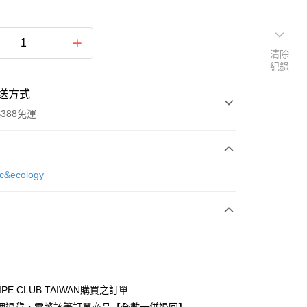
清除
紀錄
送方式
388免運
次付款
ic&ecology
期付款
0 利率 每期
NT$1,006
21家銀行
庫商業銀行
第一商業銀行
付款
業銀行
彰化商業銀行
業儲蓄銀行
台北富邦商業銀行
華商業銀行
兆豐國際商業銀行
IPE CLUB TAIWAN購買之訂單
小企業銀行
台中商業銀行