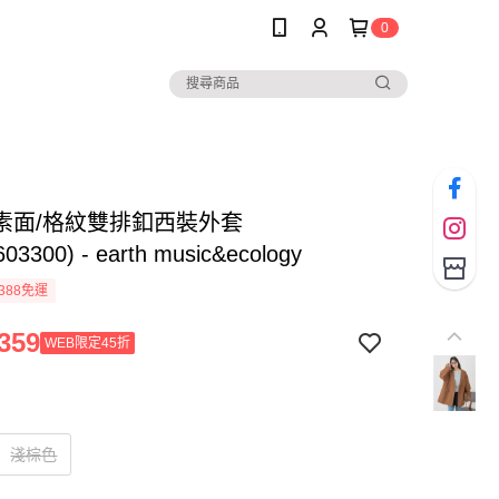
0
素面/格紋雙排釦西裝外套
603300) - earth music&ecology
388免運
359
WEB限定45折
淺棕色