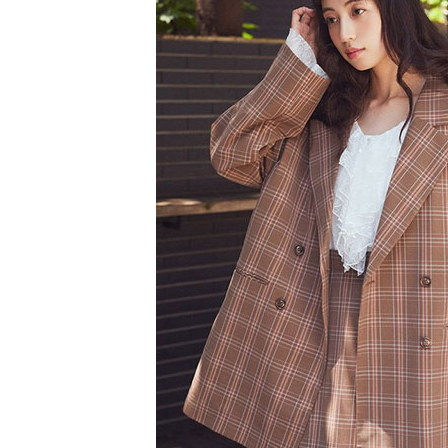
【注意事
／ATM／
1.本服務
※ 請注意
萊爾富取
用戶於交
絡購買商品
款買賣價
先享後付
每筆NT$6
2.基於同
※ 交易是
資料（包
是否繳費成
萊爾富純
用，由本
付客戶支
每筆NT$6
3.完整用
【注意事
7-11取貨
１．透過由
交易，需
每筆NT$6
求債權轉
２．關於
7-11純取
https://aft
每筆NT$6
３．未成
「AFTE
宅配
任。
４．使用「
每筆NT$9
即時審查
結果請求
５．嚴禁
形，恩沛
動。