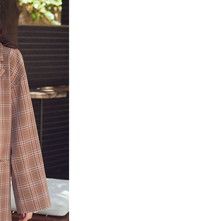
項】
網路銀行／等多元方式進行付款，方視為交易完成。
係由「台灣大哥大股份有限公司」（以下簡稱本公司）所提供，讓
：結帳手續完成當下不需立刻繳費，但若您需要取消訂單，請聯
貨付款
易時，得透過本服務購買商品或服務，並由商店將買賣／分期付
的店家。未經商家同意取消之訂單仍視為有效，需透過AFTEE
金債權讓與本公司後，依約使用本公司帳單繳交帳款。
繳納相關費用。
0，滿NT$888(含以上)免運費
意付款使用「大哥付你分期」之契約關係目的，商店將以您的個人
否成功請以「AFTEE先享後付 」之結帳頁面顯示為準，若有關於
含姓名、電話或地址）提供予台灣大哥大進項蒐集、處理及利
功／繳費後需取消欲退款等相關疑問，請聯繫「AFTEE先享後
取貨
公司與您本人進行分期帳單所需資料之確認、核對及更正。
援中心」
https://netprotections.freshdesk.com/support/home
0，滿NT$888(含以上)免運費
戶服務條款，請詳閱以下連結：
https://oppay.tw/userRule
項】
付款
恩沛科技股份有限公司提供之「AFTEE先享後付」服務完成之
依本服務之必要範圍內提供個人資料，並將交易相關給付款項請
0，滿NT$888(含以上)免運費
讓予恩沛科技股份有限公司。
個人資料處理事宜，請瀏覽以下網址：
貨
ee.tw/terms/#terms3
0，滿NT$888(含以上)免運費
年的使用者請事先徵得法定代理人或監護人之同意方可使用
E先享後付」，若未經同意申辦者引起之損失，本公司不負相關責
AFTEE先享後付」時，將依據個別帳號之用戶狀況，依本公司
0，滿NT$888(含以上)免運費
核予不同之上限額度；若仍有額度不足之情形，本公司將視審查
用戶進行身份認證。
一人註冊多個帳號或使用他人資訊註冊。若發現惡意使用之情
科技股份有限公司將有權停止該用戶之使用額度並採取法律行