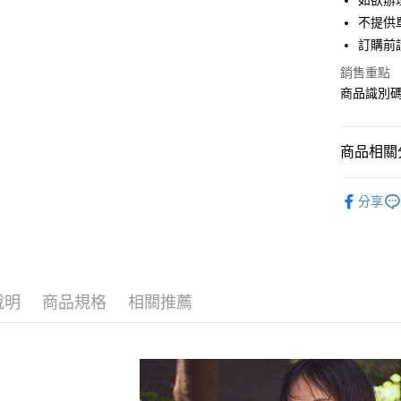
如欲辦
匯豐（
街口支付
不提供單
聯邦商
訂購前
元大商
悠遊付
玉山商
銷售重點
台新國
Google Pa
商品識別碼：
台灣樂
大哥付你
相關說明
商品相關分
【大哥付
AFTEE先
1.本服務
earth musi
2.付款方
相關說明
分享
流程，驗
【關於「A
OUTER /
ATM付款
完成交易
AFTEE
3.實際核
便利好安
earth musi
4.訂單成
１．簡單
消。如遇
earth musi
２．便利
運送方式
無法說明
３．安心
說明
商品規格
相關推薦
PRICE D
【繳款方
全家取貨
1.分期款
【「AFT
SALE ITE
醒簡訊。
每筆NT$6
１．於結帳
2.透過簡
付」結帳
SALE ITE
帳／街口支
全家純取
２．訂單
３．收到繳
每筆NT$6