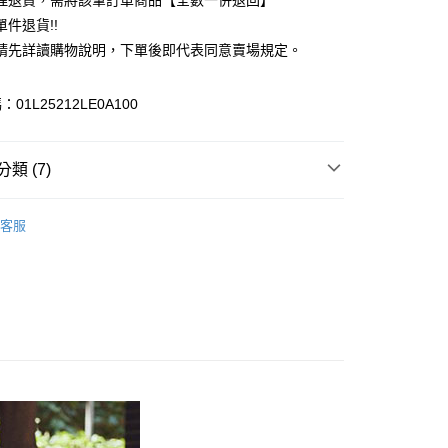
理退貨，需將該筆訂單商品【全數一併退回】
台灣）商業銀行
華泰商業銀行
件退貨!!
業銀行
遠東國際商業銀行
請先詳讀購物說明，下單後即代表同意賣場規定。
業銀行
永豐商業銀行
業銀行
星展（台灣）商業銀行
際商業銀行
中國信託商業銀行
y
01L25212LE0A100
天信用卡公司
分期
類 (7)
你分期使用說明】
享後付
由台灣大哥大提供，台灣大哥大用戶可立即使用無須另外申請。
c & ecology
TREND 流行
式選擇「大哥付你分期」，訂單成立後會自動跳轉到大哥付的交易
客服
證手機門號後，選擇欲分期的期數、繳款截止日，確認付款後即
FTEE先享後付」】
 外套
。
先享後付是「在收到商品之後才付款」的支付方式。 讓您購物簡單
准額度、可分期數及費用金額請依後續交易確認頁面所載為準。
心！
c & ecology
ALL ITEMS
立30分鐘內，如未前往確認交易或遇審核未通過，訂單將自動取
：不需註冊會員、不需綁卡、不需儲值。
「轉專審核」未通過狀況，表示未達大哥付你分期系統評分，恕
c & ecology
OUTER / 外套
：只要手機號碼，簡訊認證，即可結帳。
評估內容。
：先確認商品／服務後，再付款。
OWN
earth music&ecology
式說明】
付款
項不併入電信帳單，「大哥付你分期」於每月結算日後寄送繳費提
EE先享後付」結帳流程】
MS
單筆滿$888現抵$88
0，滿NT$388(含以上)免運費
方式選擇「AFTEE先享後付」後，將跳轉至「AFTEE先享後
訊連結打開帳單後，可選擇「超商條碼／台灣大直營門市／銀行轉
頁面，進行簡訊認證並確認金額後，即可完成結帳。
MS
WEB限定 ➯ 45折
付／iPASS MONEY」等通路繳費。
貨
成立數日內，您將收到繳費通知簡訊。
費通知簡訊後14天內，點擊此簡訊中的連結，可透過四大超商
0，滿NT$388(含以上)免運費