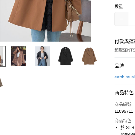
數量
付款與運
超取滿NT$
付款方式
品牌
信用卡一
earth mus
信用卡分
商品特色
3 期 
商品編號
合作金
超商取貨
11095711
華南商
LINE Pay
上海商
商品特色
國泰世
於 STR
Apple Pay
臺灣中