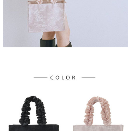
３．未成年的使用者請事先徵得法定代理人或監護人之同意方可使用
宅配
「AFTEE先享後付」，若未經同意申辦者引起之損失，本公司不負相關責
任。
每筆NT$90，滿NT$888(含以上)免運費
４．使用「AFTEE先享後付」時，將依據個別帳號之用戶狀況，依本公司即
時審查核予不同之上限額度；若仍有額度不足之情形，本公司將視審查結果
請求用戶進行身份認證。
５．嚴禁一人註冊多個帳號或使用他人資訊註冊。若發現惡意使用之情形，
恩沛科技股份有限公司將有權停止該用戶之使用額度並採取法律行動。