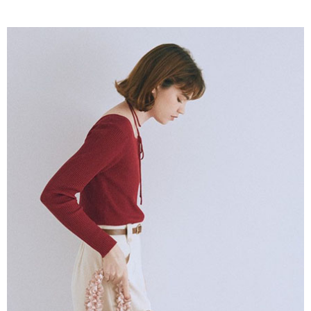
AFTEE先享後付是「在收到商品之後才付款」的支付方式。 讓您購物簡單
3.實際核准額度、可分期數及費用金額請依後續交易確認頁面所載為準。
便利好安心！
4.訂單成立30分鐘內，如未前往確認交易或遇審核未通過，訂單將自動取
１．簡單：不需註冊會員、不需綁卡、不需儲值。
運送方式
消。如遇「轉專審核」未通過狀況，表示未達大哥付你分期系統評分，恕無
２．便利：只要手機號碼，簡訊認證，即可結帳。
法說明評估內容。
３．安心：先確認商品／服務後，再付款。
全家取貨付款
【繳款方式說明】
1.分期款項不併入電信帳單，「大哥付你分期」於每月結算日後寄送繳費提
每筆NT$60，滿NT$388(含以上)免運費
【「AFTEE先享後付」結帳流程】
醒簡訊。
１．於結帳方式選擇「AFTEE先享後付」後，將跳轉至「AFTEE先享後付」
2.透過簡訊連結打開帳單後，可選擇「超商條碼／台灣大直營門市／銀行轉
全家純取貨
結帳頁面，進行簡訊認證並確認金額後，即可完成結帳。
帳／街口支付／iPASS MONEY」等通路繳費。
２．訂單成立數日內，您將收到繳費通知簡訊。
每筆NT$60，滿NT$388(含以上)免運費
３．收到繳費通知簡訊後14天內，點擊此簡訊中的連結，可透過四大超商／
【注意事項】
ATM／網路銀行／等多元方式進行付款，方視為交易完成。
萊爾富取貨付款
1.本服務係由「台灣大哥大股份有限公司」（以下簡稱本公司）所提供，讓
※ 請注意：結帳手續完成當下不需立刻繳費，但若您需要取消訂單，請聯絡
用戶於交易時，得透過本服務購買商品或服務，並由商店將買賣／分期付款
每筆NT$60，滿NT$888(含以上)免運費
購買商品的店家。未經商家同意取消之訂單仍視為有效，需透過AFTEE先享
買賣價金債權讓與本公司後，依約使用本公司帳單繳交帳款。
後付繳納相關費用。
2.基於同意付款使用「大哥付你分期」之契約關係目的，商店將以您的個人
萊爾富純取貨
※ 交易是否成功請以「AFTEE先享後付 」之結帳頁面顯示為準，若有關於
資料（包含姓名、電話或地址）提供予台灣大哥大進項蒐集、處理及利用，
是否繳費成功／繳費後需取消欲退款等相關疑問，請聯繫「AFTEE先享後付
每筆NT$60，滿NT$888(含以上)免運費
由本公司與您本人進行分期帳單所需資料之確認、核對及更正。
客戶支援中心」
https://netprotections.freshdesk.com/support/home
3.完整用戶服務條款，請詳閱以下連結：
https://oppay.tw/userRule
7-11取貨付款
【注意事項】
１．透過由恩沛科技股份有限公司提供之「AFTEE先享後付」服務完成之交
每筆NT$60，滿NT$888(含以上)免運費
易，需依本服務之必要範圍內提供個人資料，並將交易相關給付款項請求債
權轉讓予恩沛科技股份有限公司。
7-11純取貨
２．關於個人資料處理事宜，請瀏覽以下網址：
每筆NT$60，滿NT$888(含以上)免運費
https://aftee.tw/terms/#terms3