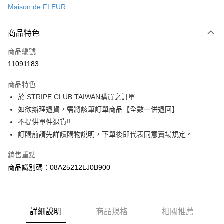
Maison de FLEUR
信用卡分期付款
3 期 0 利率 每期
NT$920
21家銀行
商品特色
合作金庫商業銀行
第一商業銀行
超商取貨付款
商品編號
華南商業銀行
彰化商業銀行
11091183
LINE Pay
上海商業儲蓄銀行
台北富邦商業銀行
國泰世華商業銀行
兆豐國際商業銀行
商品特色
Apple Pay
臺灣中小企業銀行
台中商業銀行
於 STRIPE CLUB TAIWAN購買之訂單
匯豐（台灣）商業銀行
華泰商業銀行
街口支付
如欲辦理退貨，需將該筆訂單商品【全數一併退回】
聯邦商業銀行
遠東國際商業銀行
元大商業銀行
永豐商業銀行
不提供單件退貨!!
悠遊付
玉山商業銀行
星展（台灣）商業銀行
訂購前請先詳讀購物說明，下單後即代表同意賣場規定。
台新國際商業銀行
中國信託商業銀行
Google Pay
台灣樂天信用卡公司
銷售重點
大哥付你分期
商品識別碼：08A25212LJ0B900
相關說明
【大哥付你分期使用說明】
AFTEE先享後付
1.本服務由台灣大哥大提供，台灣大哥大用戶可立即使用無須另外申請。
2.付款方式選擇「大哥付你分期」，訂單成立後會自動跳轉到大哥付的交易
相關說明
詳細說明
商品規格
相關推薦
流程，驗證手機門號後，選擇欲分期的期數、繳款截止日，確認付款後即完
【關於「AFTEE先享後付」】
成交易。
ATM付款