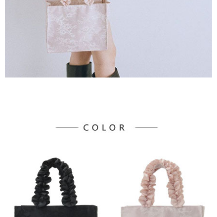
３．未成年的使用者請事先徵得法定代理人或監護人之同意方可使用
宅配
「AFTEE先享後付」，若未經同意申辦者引起之損失，本公司不負相關責
任。
每筆NT$90，滿NT$888(含以上)免運費
４．使用「AFTEE先享後付」時，將依據個別帳號之用戶狀況，依本公司即
時審查核予不同之上限額度；若仍有額度不足之情形，本公司將視審查結果
請求用戶進行身份認證。
５．嚴禁一人註冊多個帳號或使用他人資訊註冊。若發現惡意使用之情形，
恩沛科技股份有限公司將有權停止該用戶之使用額度並採取法律行動。