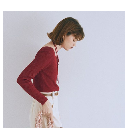
AFTEE先享後付是「在收到商品之後才付款」的支付方式。 讓您購物簡單
3.實際核准額度、可分期數及費用金額請依後續交易確認頁面所載為準。
便利好安心！
4.訂單成立30分鐘內，如未前往確認交易或遇審核未通過，訂單將自動取
１．簡單：不需註冊會員、不需綁卡、不需儲值。
運送方式
消。如遇「轉專審核」未通過狀況，表示未達大哥付你分期系統評分，恕無
２．便利：只要手機號碼，簡訊認證，即可結帳。
法說明評估內容。
３．安心：先確認商品／服務後，再付款。
全家取貨付款
【繳款方式說明】
1.分期款項不併入電信帳單，「大哥付你分期」於每月結算日後寄送繳費提
每筆NT$60，滿NT$388(含以上)免運費
【「AFTEE先享後付」結帳流程】
醒簡訊。
１．於結帳方式選擇「AFTEE先享後付」後，將跳轉至「AFTEE先享後付」
2.透過簡訊連結打開帳單後，可選擇「超商條碼／台灣大直營門市／銀行轉
全家純取貨
結帳頁面，進行簡訊認證並確認金額後，即可完成結帳。
帳／街口支付／iPASS MONEY」等通路繳費。
２．訂單成立數日內，您將收到繳費通知簡訊。
每筆NT$60，滿NT$388(含以上)免運費
３．收到繳費通知簡訊後14天內，點擊此簡訊中的連結，可透過四大超商／
【注意事項】
ATM／網路銀行／等多元方式進行付款，方視為交易完成。
萊爾富取貨付款
1.本服務係由「台灣大哥大股份有限公司」（以下簡稱本公司）所提供，讓
※ 請注意：結帳手續完成當下不需立刻繳費，但若您需要取消訂單，請聯絡
用戶於交易時，得透過本服務購買商品或服務，並由商店將買賣／分期付款
每筆NT$60，滿NT$888(含以上)免運費
購買商品的店家。未經商家同意取消之訂單仍視為有效，需透過AFTEE先享
買賣價金債權讓與本公司後，依約使用本公司帳單繳交帳款。
後付繳納相關費用。
2.基於同意付款使用「大哥付你分期」之契約關係目的，商店將以您的個人
萊爾富純取貨
※ 交易是否成功請以「AFTEE先享後付 」之結帳頁面顯示為準，若有關於
資料（包含姓名、電話或地址）提供予台灣大哥大進項蒐集、處理及利用，
是否繳費成功／繳費後需取消欲退款等相關疑問，請聯繫「AFTEE先享後付
每筆NT$60，滿NT$888(含以上)免運費
由本公司與您本人進行分期帳單所需資料之確認、核對及更正。
客戶支援中心」
https://netprotections.freshdesk.com/support/home
3.完整用戶服務條款，請詳閱以下連結：
https://oppay.tw/userRule
7-11取貨付款
【注意事項】
１．透過由恩沛科技股份有限公司提供之「AFTEE先享後付」服務完成之交
每筆NT$60，滿NT$888(含以上)免運費
易，需依本服務之必要範圍內提供個人資料，並將交易相關給付款項請求債
權轉讓予恩沛科技股份有限公司。
7-11純取貨
２．關於個人資料處理事宜，請瀏覽以下網址：
每筆NT$60，滿NT$888(含以上)免運費
https://aftee.tw/terms/#terms3