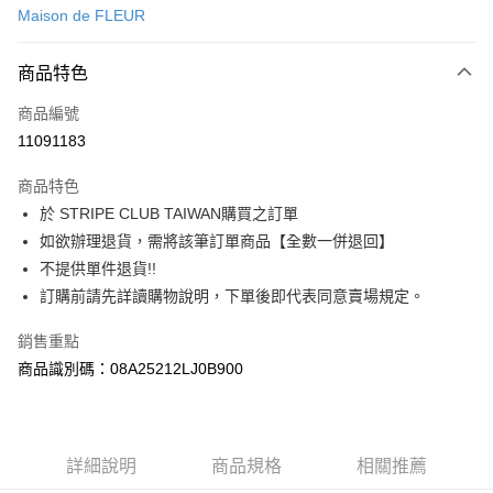
Maison de FLEUR
信用卡分期付款
3 期 0 利率 每期
NT$920
21家銀行
商品特色
合作金庫商業銀行
第一商業銀行
超商取貨付款
商品編號
華南商業銀行
彰化商業銀行
11091183
LINE Pay
上海商業儲蓄銀行
台北富邦商業銀行
國泰世華商業銀行
兆豐國際商業銀行
商品特色
Apple Pay
臺灣中小企業銀行
台中商業銀行
於 STRIPE CLUB TAIWAN購買之訂單
匯豐（台灣）商業銀行
華泰商業銀行
街口支付
如欲辦理退貨，需將該筆訂單商品【全數一併退回】
聯邦商業銀行
遠東國際商業銀行
元大商業銀行
永豐商業銀行
不提供單件退貨!!
悠遊付
玉山商業銀行
星展（台灣）商業銀行
訂購前請先詳讀購物說明，下單後即代表同意賣場規定。
台新國際商業銀行
中國信託商業銀行
Google Pay
台灣樂天信用卡公司
銷售重點
大哥付你分期
商品識別碼：08A25212LJ0B900
相關說明
【大哥付你分期使用說明】
AFTEE先享後付
1.本服務由台灣大哥大提供，台灣大哥大用戶可立即使用無須另外申請。
2.付款方式選擇「大哥付你分期」，訂單成立後會自動跳轉到大哥付的交易
相關說明
詳細說明
商品規格
相關推薦
流程，驗證手機門號後，選擇欲分期的期數、繳款截止日，確認付款後即完
【關於「AFTEE先享後付」】
成交易。
ATM付款