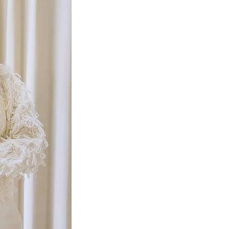
項】
網路銀行／等多元方式進行付款，方視為交易完成。
係由「台灣大哥大股份有限公司」（以下簡稱本公司）所提供，讓
：結帳手續完成當下不需立刻繳費，但若您需要取消訂單，請聯
貨付款
易時，得透過本服務購買商品或服務，並由商店將買賣／分期付
的店家。未經商家同意取消之訂單仍視為有效，需透過AFTEE
金債權讓與本公司後，依約使用本公司帳單繳交帳款。
繳納相關費用。
0，滿NT$888(含以上)免運費
意付款使用「大哥付你分期」之契約關係目的，商店將以您的個人
否成功請以「AFTEE先享後付 」之結帳頁面顯示為準，若有關於
含姓名、電話或地址）提供予台灣大哥大進項蒐集、處理及利
功／繳費後需取消欲退款等相關疑問，請聯繫「AFTEE先享後
取貨
公司與您本人進行分期帳單所需資料之確認、核對及更正。
援中心」
https://netprotections.freshdesk.com/support/home
0，滿NT$888(含以上)免運費
戶服務條款，請詳閱以下連結：
https://oppay.tw/userRule
項】
付款
恩沛科技股份有限公司提供之「AFTEE先享後付」服務完成之
依本服務之必要範圍內提供個人資料，並將交易相關給付款項請
0，滿NT$888(含以上)免運費
讓予恩沛科技股份有限公司。
個人資料處理事宜，請瀏覽以下網址：
貨
ee.tw/terms/#terms3
0，滿NT$888(含以上)免運費
年的使用者請事先徵得法定代理人或監護人之同意方可使用
E先享後付」，若未經同意申辦者引起之損失，本公司不負相關責
AFTEE先享後付」時，將依據個別帳號之用戶狀況，依本公司
0，滿NT$888(含以上)免運費
核予不同之上限額度；若仍有額度不足之情形，本公司將視審查
用戶進行身份認證。
一人註冊多個帳號或使用他人資訊註冊。若發現惡意使用之情
科技股份有限公司將有權停止該用戶之使用額度並採取法律行