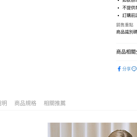
如欲辦
匯豐（
街口支付
不提供單
聯邦商
訂購前
元大商
悠遊付
玉山商
銷售重點
台新國
Google Pa
商品識別碼：
台灣樂
大哥付你
相關說明
商品相關分
【大哥付
AFTEE先
1.本服務
Maison d
2.付款方
相關說明
分享
流程，驗
【關於「A
BAG / 包
ATM付款
完成交易
AFTEE
3.實際核
便利好安
Maison d
4.訂單成
１．簡單
消。如遇
PRICE D
２．便利
運送方式
無法說明
３．安心
說明
商品規格
相關推薦
SALE ITE
【繳款方
全家取貨
1.分期款
【「AFT
醒簡訊。
每筆NT$6
１．於結帳
2.透過簡
付」結帳
帳／街口支
全家純取
２．訂單
３．收到繳
每筆NT$6