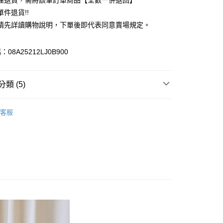
理退貨，需將該筆訂單商品【全數一併退回】
台灣）商業銀行
華泰商業銀行
件退貨!!
業銀行
遠東國際商業銀行
請先詳讀購物說明，下單後即代表同意賣場規定。
業銀行
永豐商業銀行
業銀行
星展（台灣）商業銀行
際商業銀行
中國信託商業銀行
y
08A25212LJ0B900
天信用卡公司
分期
類 (5)
你分期使用說明】
享後付
由台灣大哥大提供，台灣大哥大用戶可立即使用無須另外申請。
e FLEUR
BAG / 包包
式選擇「大哥付你分期」，訂單成立後會自動跳轉到大哥付的交易
客服
證手機門號後，選擇欲分期的期數、繳款截止日，確認付款後即
FTEE先享後付」】
包
。
先享後付是「在收到商品之後才付款」的支付方式。 讓您購物簡單
准額度、可分期數及費用金額請依後續交易確認頁面所載為準。
心！
e FLEUR
ALL ITEMS
立30分鐘內，如未前往確認交易或遇審核未通過，訂單將自動取
：不需註冊會員、不需綁卡、不需儲值。
「轉專審核」未通過狀況，表示未達大哥付你分期系統評分，恕
OWN
Maison de FLEUR
：只要手機號碼，簡訊認證，即可結帳。
評估內容。
：先確認商品／服務後，再付款。
MS
Maison de FLEUR ➯ 7折
式說明】
付款
項不併入電信帳單，「大哥付你分期」於每月結算日後寄送繳費提
EE先享後付」結帳流程】
0，滿NT$388(含以上)免運費
方式選擇「AFTEE先享後付」後，將跳轉至「AFTEE先享後
訊連結打開帳單後，可選擇「超商條碼／台灣大直營門市／銀行轉
頁面，進行簡訊認證並確認金額後，即可完成結帳。
付／iPASS MONEY」等通路繳費。
貨
成立數日內，您將收到繳費通知簡訊。
費通知簡訊後14天內，點擊此簡訊中的連結，可透過四大超商
0，滿NT$388(含以上)免運費