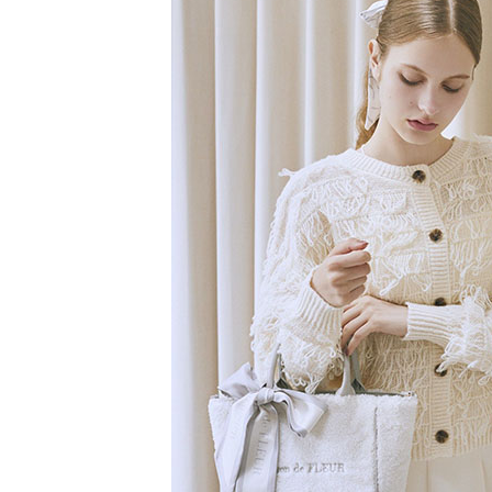
【注意事
／ATM／
1.本服務
※ 請注意
萊爾富取
用戶於交
絡購買商品
款買賣價
先享後付
每筆NT$6
2.基於同
※ 交易是
資料（包
是否繳費成
萊爾富純
用，由本
付客戶支
每筆NT$6
3.完整用
【注意事
7-11取貨
１．透過由
交易，需
每筆NT$6
求債權轉
２．關於
7-11純取
https://aft
每筆NT$6
３．未成
「AFTE
宅配
任。
４．使用「
每筆NT$9
即時審查
結果請求
５．嚴禁
形，恩沛
動。