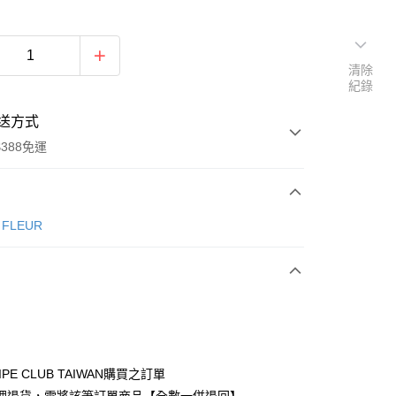
清除
紀錄
送方式
388免運
次付款
e FLEUR
期付款
0 利率 每期
NT$1,386
21家銀行
庫商業銀行
第一商業銀行
付款
業銀行
彰化商業銀行
業儲蓄銀行
台北富邦商業銀行
華商業銀行
兆豐國際商業銀行
IPE CLUB TAIWAN購買之訂單
小企業銀行
台中商業銀行