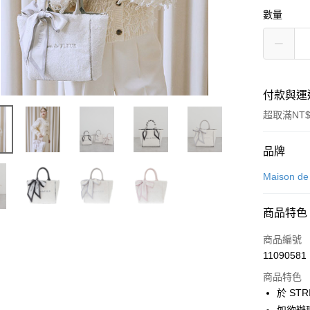
數量
付款與運
超取滿NT$
付款方式
品牌
信用卡一
Maison d
信用卡分
商品特色
3 期 
商品編號
合作金
超商取貨
11090581
華南商
LINE Pay
上海商
商品特色
國泰世
於 STR
Apple Pay
臺灣中