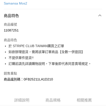
Samansa Mos2
信用卡分期付款
3 期 0 利率 每期
NT$630
21家銀行
商品特色
合作金庫商業銀行
第一商業銀行
超商取貨付款
商品編號
華南商業銀行
彰化商業銀行
11087251
LINE Pay
上海商業儲蓄銀行
台北富邦商業銀行
國泰世華商業銀行
兆豐國際商業銀行
商品特色
Apple Pay
臺灣中小企業銀行
台中商業銀行
於 STRIPE CLUB TAIWAN購買之訂單
匯豐（台灣）商業銀行
華泰商業銀行
街口支付
如欲辦理退貨，需將該筆訂單商品【全數一併退回】
聯邦商業銀行
遠東國際商業銀行
元大商業銀行
永豐商業銀行
不提供單件退貨!!
悠遊付
玉山商業銀行
星展（台灣）商業銀行
訂購前請先詳讀購物說明，下單後即代表同意賣場規定。
台新國際商業銀行
中國信託商業銀行
Google Pay
台灣樂天信用卡公司
銷售重點
大哥付你分期
商品識別碼：0FB25211LA1D210
相關說明
【大哥付你分期使用說明】
AFTEE先享後付
1.本服務由台灣大哥大提供，台灣大哥大用戶可立即使用無須另外申請。
2.付款方式選擇「大哥付你分期」，訂單成立後會自動跳轉到大哥付的交易
相關說明
詳細說明
商品規格
相關推薦
流程，驗證手機門號後，選擇欲分期的期數、繳款截止日，確認付款後即完
【關於「AFTEE先享後付」】
成交易。
ATM付款