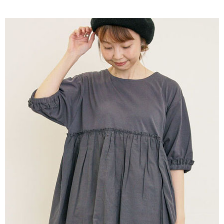
AFTEE先享後付是「在收到商品之後才付款」的支付方式。 讓您購物簡單
3.實際核准額度、可分期數及費用金額請依後續交易確認頁面所載為準。
便利好安心！
4.訂單成立30分鐘內，如未前往確認交易或遇審核未通過，訂單將自動取
１．簡單：不需註冊會員、不需綁卡、不需儲值。
運送方式
消。如遇「轉專審核」未通過狀況，表示未達大哥付你分期系統評分，恕無
２．便利：只要手機號碼，簡訊認證，即可結帳。
法說明評估內容。
３．安心：先確認商品／服務後，再付款。
全家取貨付款
【繳款方式說明】
1.分期款項不併入電信帳單，「大哥付你分期」於每月結算日後寄送繳費提
每筆NT$60，滿NT$388(含以上)免運費
【「AFTEE先享後付」結帳流程】
醒簡訊。
１．於結帳方式選擇「AFTEE先享後付」後，將跳轉至「AFTEE先享後付」
2.透過簡訊連結打開帳單後，可選擇「超商條碼／台灣大直營門市／銀行轉
全家純取貨
結帳頁面，進行簡訊認證並確認金額後，即可完成結帳。
帳／街口支付／iPASS MONEY」等通路繳費。
２．訂單成立數日內，您將收到繳費通知簡訊。
每筆NT$60，滿NT$388(含以上)免運費
３．收到繳費通知簡訊後14天內，點擊此簡訊中的連結，可透過四大超商／
【注意事項】
ATM／網路銀行／等多元方式進行付款，方視為交易完成。
萊爾富取貨付款
1.本服務係由「台灣大哥大股份有限公司」（以下簡稱本公司）所提供，讓
※ 請注意：結帳手續完成當下不需立刻繳費，但若您需要取消訂單，請聯絡
用戶於交易時，得透過本服務購買商品或服務，並由商店將買賣／分期付款
每筆NT$60，滿NT$888(含以上)免運費
購買商品的店家。未經商家同意取消之訂單仍視為有效，需透過AFTEE先享
買賣價金債權讓與本公司後，依約使用本公司帳單繳交帳款。
後付繳納相關費用。
2.基於同意付款使用「大哥付你分期」之契約關係目的，商店將以您的個人
萊爾富純取貨
※ 交易是否成功請以「AFTEE先享後付 」之結帳頁面顯示為準，若有關於
資料（包含姓名、電話或地址）提供予台灣大哥大進項蒐集、處理及利用，
是否繳費成功／繳費後需取消欲退款等相關疑問，請聯繫「AFTEE先享後付
每筆NT$60，滿NT$888(含以上)免運費
由本公司與您本人進行分期帳單所需資料之確認、核對及更正。
客戶支援中心」
https://netprotections.freshdesk.com/support/home
3.完整用戶服務條款，請詳閱以下連結：
https://oppay.tw/userRule
7-11取貨付款
【注意事項】
１．透過由恩沛科技股份有限公司提供之「AFTEE先享後付」服務完成之交
每筆NT$60，滿NT$888(含以上)免運費
易，需依本服務之必要範圍內提供個人資料，並將交易相關給付款項請求債
權轉讓予恩沛科技股份有限公司。
7-11純取貨
２．關於個人資料處理事宜，請瀏覽以下網址：
每筆NT$60，滿NT$888(含以上)免運費
https://aftee.tw/terms/#terms3