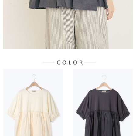
３．未成年的使用者請事先徵得法定代理人或監護人之同意方可使用
宅配
「AFTEE先享後付」，若未經同意申辦者引起之損失，本公司不負相關責
任。
每筆NT$90，滿NT$888(含以上)免運費
４．使用「AFTEE先享後付」時，將依據個別帳號之用戶狀況，依本公司即
時審查核予不同之上限額度；若仍有額度不足之情形，本公司將視審查結果
請求用戶進行身份認證。
５．嚴禁一人註冊多個帳號或使用他人資訊註冊。若發現惡意使用之情形，
恩沛科技股份有限公司將有權停止該用戶之使用額度並採取法律行動。