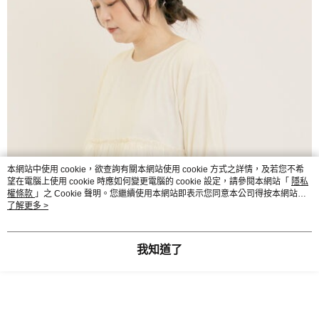
本網站中使用 cookie，欲查詢有關本網站使用 cookie 方式之詳情，及若您不希
望在電腦上使用 cookie 時應如何變更電腦的 cookie 設定，請參閱本網站「
隱私
權條款
」之 Cookie 聲明。您繼續使用本網站即表示您同意本公司得按本網站使
用條款之 Cookie 聲明使用 cookie。
了解更多 >
我知道了