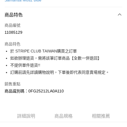
Samansa Mos2 blue
信用卡分期付款
3 期 0 利率 每期
NT$686
21家銀行
商品特色
合作金庫商業銀行
第一商業銀行
超商取貨付款
商品編號
華南商業銀行
彰化商業銀行
11085129
LINE Pay
上海商業儲蓄銀行
台北富邦商業銀行
國泰世華商業銀行
兆豐國際商業銀行
商品特色
Apple Pay
臺灣中小企業銀行
台中商業銀行
於 STRIPE CLUB TAIWAN購買之訂單
匯豐（台灣）商業銀行
華泰商業銀行
街口支付
如欲辦理退貨，需將該筆訂單商品【全數一併退回】
聯邦商業銀行
遠東國際商業銀行
元大商業銀行
永豐商業銀行
不提供單件退貨!!
悠遊付
玉山商業銀行
星展（台灣）商業銀行
訂購前請先詳讀購物說明，下單後即代表同意賣場規定。
台新國際商業銀行
中國信託商業銀行
Google Pay
台灣樂天信用卡公司
銷售重點
大哥付你分期
商品識別碼：0FG25212LA0A110
相關說明
【大哥付你分期使用說明】
AFTEE先享後付
1.本服務由台灣大哥大提供，台灣大哥大用戶可立即使用無須另外申請。
2.付款方式選擇「大哥付你分期」，訂單成立後會自動跳轉到大哥付的交易
相關說明
詳細說明
商品規格
相關推薦
流程，驗證手機門號後，選擇欲分期的期數、繳款截止日，確認付款後即完
【關於「AFTEE先享後付」】
成交易。
ATM付款
AFTEE先享後付是「在收到商品之後才付款」的支付方式。 讓您購物簡單
3.實際核准額度、可分期數及費用金額請依後續交易確認頁面所載為準。