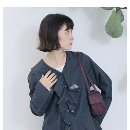
便利好安心！
4.訂單成立30分鐘內，如未前往確認交易或遇審核未通過，訂單將自動取
１．簡單：不需註冊會員、不需綁卡、不需儲值。
運送方式
消。如遇「轉專審核」未通過狀況，表示未達大哥付你分期系統評分，恕無
２．便利：只要手機號碼，簡訊認證，即可結帳。
法說明評估內容。
３．安心：先確認商品／服務後，再付款。
全家取貨付款
【繳款方式說明】
1.分期款項不併入電信帳單，「大哥付你分期」於每月結算日後寄送繳費提
每筆NT$60，滿NT$388(含以上)免運費
【「AFTEE先享後付」結帳流程】
醒簡訊。
１．於結帳方式選擇「AFTEE先享後付」後，將跳轉至「AFTEE先享後付」
2.透過簡訊連結打開帳單後，可選擇「超商條碼／台灣大直營門市／銀行轉
全家純取貨
結帳頁面，進行簡訊認證並確認金額後，即可完成結帳。
帳／街口支付／iPASS MONEY」等通路繳費。
２．訂單成立數日內，您將收到繳費通知簡訊。
每筆NT$60，滿NT$388(含以上)免運費
３．收到繳費通知簡訊後14天內，點擊此簡訊中的連結，可透過四大超商／
【注意事項】
ATM／網路銀行／等多元方式進行付款，方視為交易完成。
萊爾富取貨付款
1.本服務係由「台灣大哥大股份有限公司」（以下簡稱本公司）所提供，讓
※ 請注意：結帳手續完成當下不需立刻繳費，但若您需要取消訂單，請聯絡
用戶於交易時，得透過本服務購買商品或服務，並由商店將買賣／分期付款
每筆NT$60，滿NT$888(含以上)免運費
購買商品的店家。未經商家同意取消之訂單仍視為有效，需透過AFTEE先享
買賣價金債權讓與本公司後，依約使用本公司帳單繳交帳款。
後付繳納相關費用。
2.基於同意付款使用「大哥付你分期」之契約關係目的，商店將以您的個人
萊爾富純取貨
※ 交易是否成功請以「AFTEE先享後付 」之結帳頁面顯示為準，若有關於
資料（包含姓名、電話或地址）提供予台灣大哥大進項蒐集、處理及利用，
是否繳費成功／繳費後需取消欲退款等相關疑問，請聯繫「AFTEE先享後付
每筆NT$60，滿NT$888(含以上)免運費
由本公司與您本人進行分期帳單所需資料之確認、核對及更正。
客戶支援中心」
https://netprotections.freshdesk.com/support/home
3.完整用戶服務條款，請詳閱以下連結：
https://oppay.tw/userRule
7-11取貨付款
【注意事項】
１．透過由恩沛科技股份有限公司提供之「AFTEE先享後付」服務完成之交
每筆NT$60，滿NT$888(含以上)免運費
易，需依本服務之必要範圍內提供個人資料，並將交易相關給付款項請求債
權轉讓予恩沛科技股份有限公司。
7-11純取貨
２．關於個人資料處理事宜，請瀏覽以下網址：
每筆NT$60，滿NT$888(含以上)免運費
https://aftee.tw/terms/#terms3
３．未成年的使用者請事先徵得法定代理人或監護人之同意方可使用