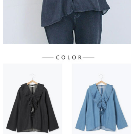
宅配
「AFTEE先享後付」，若未經同意申辦者引起之損失，本公司不負相關責
任。
每筆NT$90，滿NT$888(含以上)免運費
４．使用「AFTEE先享後付」時，將依據個別帳號之用戶狀況，依本公司即
時審查核予不同之上限額度；若仍有額度不足之情形，本公司將視審查結果
請求用戶進行身份認證。
５．嚴禁一人註冊多個帳號或使用他人資訊註冊。若發現惡意使用之情形，
恩沛科技股份有限公司將有權停止該用戶之使用額度並採取法律行動。