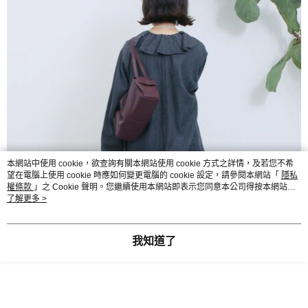
本網站中使用 cookie，欲查詢有關本網站使用 cookie 方式之詳情，及若您不希
望在電腦上使用 cookie 時應如何變更電腦的 cookie 設定，請參閱本網站「
隱私
權條款
」之 Cookie 聲明。您繼續使用本網站即表示您同意本公司得按本網站使
用條款之 Cookie 聲明使用 cookie。
了解更多 >
我知道了