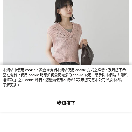
本網站中使用 cookie，欲查詢有關本網站使用 cookie 方式之詳情，及若您不希
望在電腦上使用 cookie 時應如何變更電腦的 cookie 設定，請參閱本網站「
隱私
權條款
」之 Cookie 聲明。您繼續使用本網站即表示您同意本公司得按本網站使
用條款之 Cookie 聲明使用 cookie。
了解更多 >
我知道了