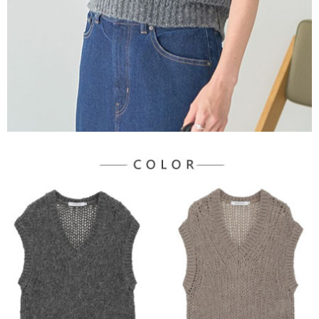
３．未成年的使用者請事先徵得法定代理人或監護人之同意方可使用
宅配
「AFTEE先享後付」，若未經同意申辦者引起之損失，本公司不負相關責
任。
每筆NT$90，滿NT$888(含以上)免運費
４．使用「AFTEE先享後付」時，將依據個別帳號之用戶狀況，依本公司即
時審查核予不同之上限額度；若仍有額度不足之情形，本公司將視審查結果
請求用戶進行身份認證。
５．嚴禁一人註冊多個帳號或使用他人資訊註冊。若發現惡意使用之情形，
恩沛科技股份有限公司將有權停止該用戶之使用額度並採取法律行動。