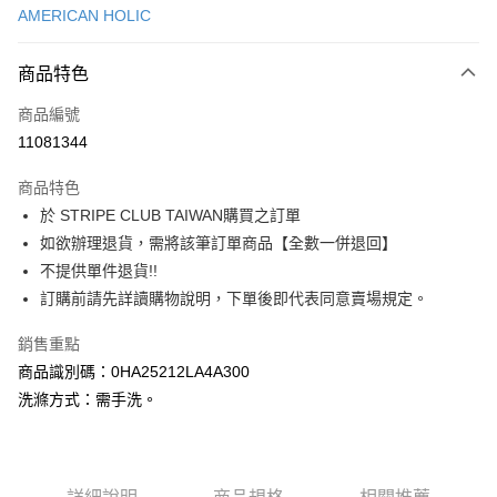
AMERICAN HOLIC
信用卡分期付款
3 期 0 利率 每期
NT$423
21家銀行
商品特色
合作金庫商業銀行
第一商業銀行
超商取貨付款
商品編號
華南商業銀行
彰化商業銀行
11081344
LINE Pay
上海商業儲蓄銀行
台北富邦商業銀行
國泰世華商業銀行
兆豐國際商業銀行
商品特色
Apple Pay
臺灣中小企業銀行
台中商業銀行
於 STRIPE CLUB TAIWAN購買之訂單
匯豐（台灣）商業銀行
華泰商業銀行
街口支付
如欲辦理退貨，需將該筆訂單商品【全數一併退回】
聯邦商業銀行
遠東國際商業銀行
元大商業銀行
永豐商業銀行
不提供單件退貨!!
悠遊付
玉山商業銀行
星展（台灣）商業銀行
訂購前請先詳讀購物說明，下單後即代表同意賣場規定。
台新國際商業銀行
中國信託商業銀行
Google Pay
台灣樂天信用卡公司
銷售重點
大哥付你分期
商品識別碼：0HA25212LA4A300
相關說明
洗滌方式：需手洗。
【大哥付你分期使用說明】
AFTEE先享後付
1.本服務由台灣大哥大提供，台灣大哥大用戶可立即使用無須另外申請。
2.付款方式選擇「大哥付你分期」，訂單成立後會自動跳轉到大哥付的交易
相關說明
流程，驗證手機門號後，選擇欲分期的期數、繳款截止日，確認付款後即完
【關於「AFTEE先享後付」】
成交易。
ATM付款