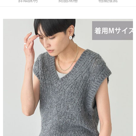
詳細說明
商品規格
相關推薦
AFTEE先享後付是「在收到商品之後才付款」的支付方式。 讓您購物簡單
3.實際核准額度、可分期數及費用金額請依後續交易確認頁面所載為準。
便利好安心！
4.訂單成立30分鐘內，如未前往確認交易或遇審核未通過，訂單將自動取
１．簡單：不需註冊會員、不需綁卡、不需儲值。
運送方式
消。如遇「轉專審核」未通過狀況，表示未達大哥付你分期系統評分，恕無
２．便利：只要手機號碼，簡訊認證，即可結帳。
法說明評估內容。
３．安心：先確認商品／服務後，再付款。
全家取貨付款
【繳款方式說明】
1.分期款項不併入電信帳單，「大哥付你分期」於每月結算日後寄送繳費提
每筆NT$60，滿NT$388(含以上)免運費
【「AFTEE先享後付」結帳流程】
醒簡訊。
１．於結帳方式選擇「AFTEE先享後付」後，將跳轉至「AFTEE先享後付」
2.透過簡訊連結打開帳單後，可選擇「超商條碼／台灣大直營門市／銀行轉
全家純取貨
結帳頁面，進行簡訊認證並確認金額後，即可完成結帳。
帳／街口支付／iPASS MONEY」等通路繳費。
２．訂單成立數日內，您將收到繳費通知簡訊。
每筆NT$60，滿NT$388(含以上)免運費
３．收到繳費通知簡訊後14天內，點擊此簡訊中的連結，可透過四大超商／
【注意事項】
ATM／網路銀行／等多元方式進行付款，方視為交易完成。
萊爾富取貨付款
1.本服務係由「台灣大哥大股份有限公司」（以下簡稱本公司）所提供，讓
※ 請注意：結帳手續完成當下不需立刻繳費，但若您需要取消訂單，請聯絡
用戶於交易時，得透過本服務購買商品或服務，並由商店將買賣／分期付款
每筆NT$60，滿NT$888(含以上)免運費
購買商品的店家。未經商家同意取消之訂單仍視為有效，需透過AFTEE先享
買賣價金債權讓與本公司後，依約使用本公司帳單繳交帳款。
後付繳納相關費用。
2.基於同意付款使用「大哥付你分期」之契約關係目的，商店將以您的個人
萊爾富純取貨
※ 交易是否成功請以「AFTEE先享後付 」之結帳頁面顯示為準，若有關於
資料（包含姓名、電話或地址）提供予台灣大哥大進項蒐集、處理及利用，
是否繳費成功／繳費後需取消欲退款等相關疑問，請聯繫「AFTEE先享後付
每筆NT$60，滿NT$888(含以上)免運費
由本公司與您本人進行分期帳單所需資料之確認、核對及更正。
客戶支援中心」
https://netprotections.freshdesk.com/support/home
3.完整用戶服務條款，請詳閱以下連結：
https://oppay.tw/userRule
7-11取貨付款
【注意事項】
１．透過由恩沛科技股份有限公司提供之「AFTEE先享後付」服務完成之交
每筆NT$60，滿NT$888(含以上)免運費
易，需依本服務之必要範圍內提供個人資料，並將交易相關給付款項請求債
權轉讓予恩沛科技股份有限公司。
7-11純取貨
２．關於個人資料處理事宜，請瀏覽以下網址：
每筆NT$60，滿NT$888(含以上)免運費
https://aftee.tw/terms/#terms3