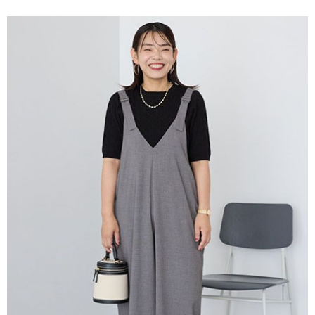
便利好安心！
4.訂單成立30分鐘內，如未前往確認交易或遇審核未通過，訂單將自動取
１．簡單：不需註冊會員、不需綁卡、不需儲值。
運送方式
消。如遇「轉專審核」未通過狀況，表示未達大哥付你分期系統評分，恕無
２．便利：只要手機號碼，簡訊認證，即可結帳。
法說明評估內容。
３．安心：先確認商品／服務後，再付款。
全家取貨付款
【繳款方式說明】
1.分期款項不併入電信帳單，「大哥付你分期」於每月結算日後寄送繳費提
每筆NT$60，滿NT$1,500(含以上)免運費
【「AFTEE先享後付」結帳流程】
醒簡訊。
１．於結帳方式選擇「AFTEE先享後付」後，將跳轉至「AFTEE先享後付」
2.透過簡訊連結打開帳單後，可選擇「超商條碼／台灣大直營門市／銀行轉
全家純取貨
結帳頁面，進行簡訊認證並確認金額後，即可完成結帳。
帳／街口支付／iPASS MONEY」等通路繳費。
２．訂單成立數日內，您將收到繳費通知簡訊。
每筆NT$60，滿NT$1,500(含以上)免運費
３．收到繳費通知簡訊後14天內，點擊此簡訊中的連結，可透過四大超商／
【注意事項】
ATM／網路銀行／等多元方式進行付款，方視為交易完成。
萊爾富取貨付款
1.本服務係由「台灣大哥大股份有限公司」（以下簡稱本公司）所提供，讓
※ 請注意：結帳手續完成當下不需立刻繳費，但若您需要取消訂單，請聯絡
用戶於交易時，得透過本服務購買商品或服務，並由商店將買賣／分期付款
每筆NT$60，滿NT$1,500(含以上)免運費
購買商品的店家。未經商家同意取消之訂單仍視為有效，需透過AFTEE先享
買賣價金債權讓與本公司後，依約使用本公司帳單繳交帳款。
後付繳納相關費用。
2.基於同意付款使用「大哥付你分期」之契約關係目的，商店將以您的個人
萊爾富純取貨
※ 交易是否成功請以「AFTEE先享後付 」之結帳頁面顯示為準，若有關於
資料（包含姓名、電話或地址）提供予台灣大哥大進項蒐集、處理及利用，
是否繳費成功／繳費後需取消欲退款等相關疑問，請聯繫「AFTEE先享後付
每筆NT$60，滿NT$1,500(含以上)免運費
由本公司與您本人進行分期帳單所需資料之確認、核對及更正。
客戶支援中心」
https://netprotections.freshdesk.com/support/home
3.完整用戶服務條款，請詳閱以下連結：
https://oppay.tw/userRule
7-11取貨付款
【注意事項】
１．透過由恩沛科技股份有限公司提供之「AFTEE先享後付」服務完成之交
每筆NT$60，滿NT$1,500(含以上)免運費
易，需依本服務之必要範圍內提供個人資料，並將交易相關給付款項請求債
權轉讓予恩沛科技股份有限公司。
7-11純取貨
２．關於個人資料處理事宜，請瀏覽以下網址：
每筆NT$60，滿NT$1,500(含以上)免運費
https://aftee.tw/terms/#terms3
３．未成年的使用者請事先徵得法定代理人或監護人之同意方可使用