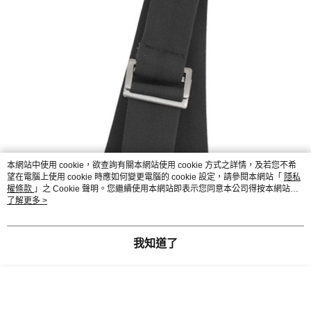
本網站中使用 cookie，欲查詢有關本網站使用 cookie 方式之詳情，及若您不希
望在電腦上使用 cookie 時應如何變更電腦的 cookie 設定，請參閱本網站「
隱私
權條款
」之 Cookie 聲明。您繼續使用本網站即表示您同意本公司得按本網站使
用條款之 Cookie 聲明使用 cookie。
了解更多 >
我知道了