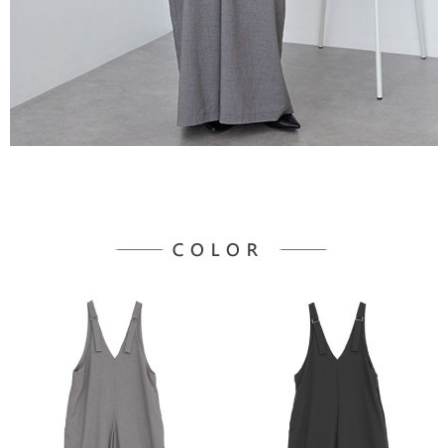
宅配
「AFTEE先享後付」，若未經同意申辦者引起之損失，本公司不負相關責
任。
每筆NT$90，滿NT$1,500(含以上)免運費
４．使用「AFTEE先享後付」時，將依據個別帳號之用戶狀況，依本公司即
時審查核予不同之上限額度；若仍有額度不足之情形，本公司將視審查結果
請求用戶進行身份認證。
５．嚴禁一人註冊多個帳號或使用他人資訊註冊。若發現惡意使用之情形，
恩沛科技股份有限公司將有權停止該用戶之使用額度並採取法律行動。