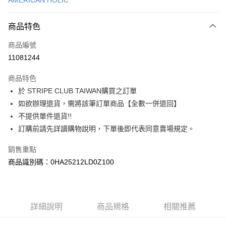
AMERICAN HOLIC
信用卡分期付款
3 期 0 利率 每期
NT$580
21家銀行
商品特色
合作金庫商業銀行
第一商業銀行
超商取貨付款
商品編號
華南商業銀行
彰化商業銀行
11081244
LINE Pay
上海商業儲蓄銀行
台北富邦商業銀行
國泰世華商業銀行
兆豐國際商業銀行
商品特色
Apple Pay
臺灣中小企業銀行
台中商業銀行
於 STRIPE CLUB TAIWAN購買之訂單
匯豐（台灣）商業銀行
華泰商業銀行
街口支付
如欲辦理退貨，需將該筆訂單商品【全數一併退回】
聯邦商業銀行
遠東國際商業銀行
元大商業銀行
永豐商業銀行
不提供單件退貨!!
悠遊付
玉山商業銀行
星展（台灣）商業銀行
訂購前請先詳讀購物說明，下單後即代表同意賣場規定。
台新國際商業銀行
中國信託商業銀行
Google Pay
台灣樂天信用卡公司
銷售重點
大哥付你分期
商品識別碼：0HA25212LD0Z100
相關說明
【大哥付你分期使用說明】
AFTEE先享後付
1.本服務由台灣大哥大提供，台灣大哥大用戶可立即使用無須另外申請。
2.付款方式選擇「大哥付你分期」，訂單成立後會自動跳轉到大哥付的交易
相關說明
詳細說明
商品規格
相關推薦
流程，驗證手機門號後，選擇欲分期的期數、繳款截止日，確認付款後即完
【關於「AFTEE先享後付」】
成交易。
ATM付款
AFTEE先享後付是「在收到商品之後才付款」的支付方式。 讓您購物簡單
3.實際核准額度、可分期數及費用金額請依後續交易確認頁面所載為準。