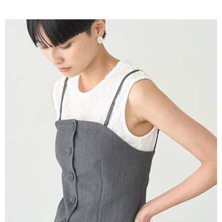
AFTEE先享後付是「在收到商品之後才付款」的支付方式。 讓您購物簡單
3.實際核准額度、可分期數及費用金額請依後續交易確認頁面所載為準。
便利好安心！
4.訂單成立30分鐘內，如未前往確認交易或遇審核未通過，訂單將自動取
１．簡單：不需註冊會員、不需綁卡、不需儲值。
運送方式
消。如遇「轉專審核」未通過狀況，表示未達大哥付你分期系統評分，恕無
２．便利：只要手機號碼，簡訊認證，即可結帳。
法說明評估內容。
３．安心：先確認商品／服務後，再付款。
全家取貨付款
【繳款方式說明】
1.分期款項不併入電信帳單，「大哥付你分期」於每月結算日後寄送繳費提
每筆NT$60，滿NT$1,500(含以上)免運費
【「AFTEE先享後付」結帳流程】
醒簡訊。
１．於結帳方式選擇「AFTEE先享後付」後，將跳轉至「AFTEE先享後付」
2.透過簡訊連結打開帳單後，可選擇「超商條碼／台灣大直營門市／銀行轉
全家純取貨
結帳頁面，進行簡訊認證並確認金額後，即可完成結帳。
帳／街口支付／iPASS MONEY」等通路繳費。
２．訂單成立數日內，您將收到繳費通知簡訊。
每筆NT$60，滿NT$1,500(含以上)免運費
３．收到繳費通知簡訊後14天內，點擊此簡訊中的連結，可透過四大超商／
【注意事項】
ATM／網路銀行／等多元方式進行付款，方視為交易完成。
萊爾富取貨付款
1.本服務係由「台灣大哥大股份有限公司」（以下簡稱本公司）所提供，讓
※ 請注意：結帳手續完成當下不需立刻繳費，但若您需要取消訂單，請聯絡
用戶於交易時，得透過本服務購買商品或服務，並由商店將買賣／分期付款
每筆NT$60，滿NT$1,500(含以上)免運費
購買商品的店家。未經商家同意取消之訂單仍視為有效，需透過AFTEE先享
買賣價金債權讓與本公司後，依約使用本公司帳單繳交帳款。
後付繳納相關費用。
2.基於同意付款使用「大哥付你分期」之契約關係目的，商店將以您的個人
萊爾富純取貨
※ 交易是否成功請以「AFTEE先享後付 」之結帳頁面顯示為準，若有關於
資料（包含姓名、電話或地址）提供予台灣大哥大進項蒐集、處理及利用，
是否繳費成功／繳費後需取消欲退款等相關疑問，請聯繫「AFTEE先享後付
每筆NT$60，滿NT$1,500(含以上)免運費
由本公司與您本人進行分期帳單所需資料之確認、核對及更正。
客戶支援中心」
https://netprotections.freshdesk.com/support/home
3.完整用戶服務條款，請詳閱以下連結：
https://oppay.tw/userRule
7-11取貨付款
【注意事項】
１．透過由恩沛科技股份有限公司提供之「AFTEE先享後付」服務完成之交
每筆NT$60，滿NT$1,500(含以上)免運費
易，需依本服務之必要範圍內提供個人資料，並將交易相關給付款項請求債
權轉讓予恩沛科技股份有限公司。
7-11純取貨
２．關於個人資料處理事宜，請瀏覽以下網址：
每筆NT$60，滿NT$1,500(含以上)免運費
https://aftee.tw/terms/#terms3