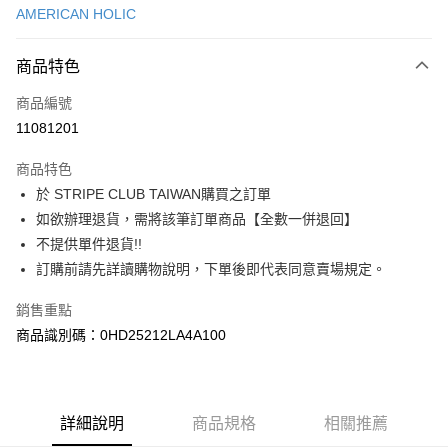
AMERICAN HOLIC
信用卡分期付款
3 期 0 利率 每期
NT$423
21家銀行
商品特色
合作金庫商業銀行
第一商業銀行
超商取貨付款
商品編號
華南商業銀行
彰化商業銀行
11081201
LINE Pay
上海商業儲蓄銀行
台北富邦商業銀行
國泰世華商業銀行
兆豐國際商業銀行
商品特色
Apple Pay
臺灣中小企業銀行
台中商業銀行
於 STRIPE CLUB TAIWAN購買之訂單
匯豐（台灣）商業銀行
華泰商業銀行
街口支付
如欲辦理退貨，需將該筆訂單商品【全數一併退回】
聯邦商業銀行
遠東國際商業銀行
元大商業銀行
永豐商業銀行
不提供單件退貨!!
悠遊付
玉山商業銀行
星展（台灣）商業銀行
訂購前請先詳讀購物說明，下單後即代表同意賣場規定。
台新國際商業銀行
中國信託商業銀行
Google Pay
台灣樂天信用卡公司
銷售重點
大哥付你分期
商品識別碼：0HD25212LA4A100
相關說明
【大哥付你分期使用說明】
AFTEE先享後付
1.本服務由台灣大哥大提供，台灣大哥大用戶可立即使用無須另外申請。
2.付款方式選擇「大哥付你分期」，訂單成立後會自動跳轉到大哥付的交易
相關說明
詳細說明
商品規格
相關推薦
流程，驗證手機門號後，選擇欲分期的期數、繳款截止日，確認付款後即完
【關於「AFTEE先享後付」】
成交易。
ATM付款