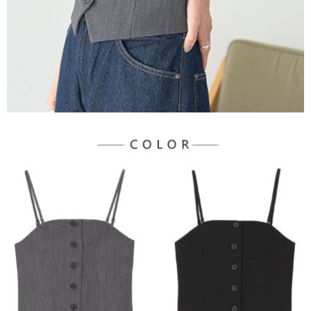
３．未成年的使用者請事先徵得法定代理人或監護人之同意方可使用
宅配
「AFTEE先享後付」，若未經同意申辦者引起之損失，本公司不負相關責
任。
每筆NT$90，滿NT$1,500(含以上)免運費
４．使用「AFTEE先享後付」時，將依據個別帳號之用戶狀況，依本公司即
時審查核予不同之上限額度；若仍有額度不足之情形，本公司將視審查結果
請求用戶進行身份認證。
５．嚴禁一人註冊多個帳號或使用他人資訊註冊。若發現惡意使用之情形，
恩沛科技股份有限公司將有權停止該用戶之使用額度並採取法律行動。