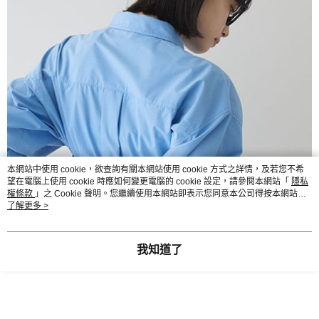
本網站中使用 cookie，欲查詢有關本網站使用 cookie 方式之詳情，及若您不希
望在電腦上使用 cookie 時應如何變更電腦的 cookie 設定，請參閱本網站「
隱私
權條款
」之 Cookie 聲明。您繼續使用本網站即表示您同意本公司得按本網站使
用條款之 Cookie 聲明使用 cookie。
了解更多 >
我知道了