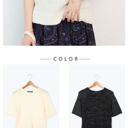
３．未成年的使用者請事先徵得法定代理人或監護人之同意方可使用
宅配
「AFTEE先享後付」，若未經同意申辦者引起之損失，本公司不負相關責
任。
每筆NT$90，滿NT$1,500(含以上)免運費
４．使用「AFTEE先享後付」時，將依據個別帳號之用戶狀況，依本公司即
時審查核予不同之上限額度；若仍有額度不足之情形，本公司將視審查結果
請求用戶進行身份認證。
５．嚴禁一人註冊多個帳號或使用他人資訊註冊。若發現惡意使用之情形，
恩沛科技股份有限公司將有權停止該用戶之使用額度並採取法律行動。