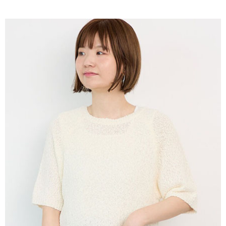
AFTEE先享後付是「在收到商品之後才付款」的支付方式。 讓您購物簡單
3.實際核准額度、可分期數及費用金額請依後續交易確認頁面所載為準。
便利好安心！
4.訂單成立30分鐘內，如未前往確認交易或遇審核未通過，訂單將自動取
１．簡單：不需註冊會員、不需綁卡、不需儲值。
運送方式
消。如遇「轉專審核」未通過狀況，表示未達大哥付你分期系統評分，恕無
２．便利：只要手機號碼，簡訊認證，即可結帳。
法說明評估內容。
３．安心：先確認商品／服務後，再付款。
全家取貨付款
【繳款方式說明】
1.分期款項不併入電信帳單，「大哥付你分期」於每月結算日後寄送繳費提
每筆NT$60，滿NT$1,500(含以上)免運費
【「AFTEE先享後付」結帳流程】
醒簡訊。
１．於結帳方式選擇「AFTEE先享後付」後，將跳轉至「AFTEE先享後付」
2.透過簡訊連結打開帳單後，可選擇「超商條碼／台灣大直營門市／銀行轉
全家純取貨
結帳頁面，進行簡訊認證並確認金額後，即可完成結帳。
帳／街口支付／iPASS MONEY」等通路繳費。
２．訂單成立數日內，您將收到繳費通知簡訊。
每筆NT$60，滿NT$1,500(含以上)免運費
３．收到繳費通知簡訊後14天內，點擊此簡訊中的連結，可透過四大超商／
【注意事項】
ATM／網路銀行／等多元方式進行付款，方視為交易完成。
萊爾富取貨付款
1.本服務係由「台灣大哥大股份有限公司」（以下簡稱本公司）所提供，讓
※ 請注意：結帳手續完成當下不需立刻繳費，但若您需要取消訂單，請聯絡
用戶於交易時，得透過本服務購買商品或服務，並由商店將買賣／分期付款
每筆NT$60，滿NT$1,500(含以上)免運費
購買商品的店家。未經商家同意取消之訂單仍視為有效，需透過AFTEE先享
買賣價金債權讓與本公司後，依約使用本公司帳單繳交帳款。
後付繳納相關費用。
2.基於同意付款使用「大哥付你分期」之契約關係目的，商店將以您的個人
萊爾富純取貨
※ 交易是否成功請以「AFTEE先享後付 」之結帳頁面顯示為準，若有關於
資料（包含姓名、電話或地址）提供予台灣大哥大進項蒐集、處理及利用，
是否繳費成功／繳費後需取消欲退款等相關疑問，請聯繫「AFTEE先享後付
每筆NT$60，滿NT$1,500(含以上)免運費
由本公司與您本人進行分期帳單所需資料之確認、核對及更正。
客戶支援中心」
https://netprotections.freshdesk.com/support/home
3.完整用戶服務條款，請詳閱以下連結：
https://oppay.tw/userRule
7-11取貨付款
【注意事項】
１．透過由恩沛科技股份有限公司提供之「AFTEE先享後付」服務完成之交
每筆NT$60，滿NT$1,500(含以上)免運費
易，需依本服務之必要範圍內提供個人資料，並將交易相關給付款項請求債
權轉讓予恩沛科技股份有限公司。
7-11純取貨
２．關於個人資料處理事宜，請瀏覽以下網址：
每筆NT$60，滿NT$1,500(含以上)免運費
https://aftee.tw/terms/#terms3