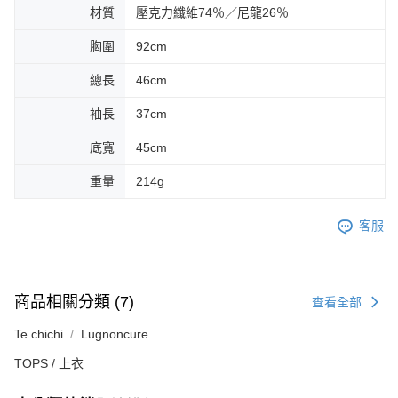
材質
壓克力纖維74％／尼龍26％
胸圍
92cm
總長
46cm
袖長
37cm
底寬
45cm
重量
214g
客服
商品相關分類 (7)
查看全部
Te chichi
Lugnoncure
TOPS / 上衣