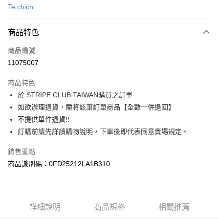
Te chichi
信用卡分期付款
3 期 0 利率 每期
NT$560
21家銀行
商品特色
合作金庫商業銀行
第一商業銀行
超商取貨付款
商品編號
華南商業銀行
彰化商業銀行
11075007
LINE Pay
上海商業儲蓄銀行
台北富邦商業銀行
國泰世華商業銀行
兆豐國際商業銀行
商品特色
Apple Pay
臺灣中小企業銀行
台中商業銀行
於 STRIPE CLUB TAIWAN購買之訂單
匯豐（台灣）商業銀行
華泰商業銀行
街口支付
如欲辦理退貨，需將該筆訂單商品【全數一併退回】
聯邦商業銀行
遠東國際商業銀行
元大商業銀行
永豐商業銀行
不提供單件退貨!!
悠遊付
玉山商業銀行
星展（台灣）商業銀行
訂購前請先詳讀購物說明，下單後即代表同意賣場規定。
台新國際商業銀行
中國信託商業銀行
Google Pay
台灣樂天信用卡公司
銷售重點
大哥付你分期
商品識別碼：0FD25212LA1B310
相關說明
【大哥付你分期使用說明】
AFTEE先享後付
1.本服務由台灣大哥大提供，台灣大哥大用戶可立即使用無須另外申請。
2.付款方式選擇「大哥付你分期」，訂單成立後會自動跳轉到大哥付的交易
相關說明
詳細說明
商品規格
相關推薦
流程，驗證手機門號後，選擇欲分期的期數、繳款截止日，確認付款後即完
【關於「AFTEE先享後付」】
成交易。
ATM付款