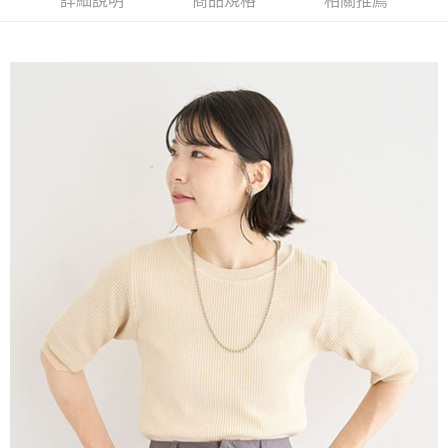
詳細說明
商品規格
相關推薦
AFTEE先享後付是「在收到商品之後才付款」的支付方式。 讓您購物簡單
3.實際核准額度、可分期數及費用金額請依後續交易確認頁面所載為準。
便利好安心！
4.訂單成立30分鐘內，如未前往確認交易或遇審核未通過，訂單將自動取
１．簡單：不需註冊會員、不需綁卡、不需儲值。
運送方式
消。如遇「轉專審核」未通過狀況，表示未達大哥付你分期系統評分，恕無
２．便利：只要手機號碼，簡訊認證，即可結帳。
法說明評估內容。
３．安心：先確認商品／服務後，再付款。
全家取貨付款
【繳款方式說明】
1.分期款項不併入電信帳單，「大哥付你分期」於每月結算日後寄送繳費提
每筆NT$60，滿NT$388(含以上)免運費
【「AFTEE先享後付」結帳流程】
醒簡訊。
１．於結帳方式選擇「AFTEE先享後付」後，將跳轉至「AFTEE先享後付」
2.透過簡訊連結打開帳單後，可選擇「超商條碼／台灣大直營門市／銀行轉
全家純取貨
結帳頁面，進行簡訊認證並確認金額後，即可完成結帳。
帳／街口支付／iPASS MONEY」等通路繳費。
２．訂單成立數日內，您將收到繳費通知簡訊。
每筆NT$60，滿NT$388(含以上)免運費
３．收到繳費通知簡訊後14天內，點擊此簡訊中的連結，可透過四大超商／
【注意事項】
ATM／網路銀行／等多元方式進行付款，方視為交易完成。
萊爾富取貨付款
1.本服務係由「台灣大哥大股份有限公司」（以下簡稱本公司）所提供，讓
※ 請注意：結帳手續完成當下不需立刻繳費，但若您需要取消訂單，請聯絡
用戶於交易時，得透過本服務購買商品或服務，並由商店將買賣／分期付款
每筆NT$60，滿NT$888(含以上)免運費
購買商品的店家。未經商家同意取消之訂單仍視為有效，需透過AFTEE先享
買賣價金債權讓與本公司後，依約使用本公司帳單繳交帳款。
後付繳納相關費用。
2.基於同意付款使用「大哥付你分期」之契約關係目的，商店將以您的個人
萊爾富純取貨
※ 交易是否成功請以「AFTEE先享後付 」之結帳頁面顯示為準，若有關於
資料（包含姓名、電話或地址）提供予台灣大哥大進項蒐集、處理及利用，
是否繳費成功／繳費後需取消欲退款等相關疑問，請聯繫「AFTEE先享後付
每筆NT$60，滿NT$888(含以上)免運費
由本公司與您本人進行分期帳單所需資料之確認、核對及更正。
客戶支援中心」
https://netprotections.freshdesk.com/support/home
3.完整用戶服務條款，請詳閱以下連結：
https://oppay.tw/userRule
7-11取貨付款
【注意事項】
１．透過由恩沛科技股份有限公司提供之「AFTEE先享後付」服務完成之交
每筆NT$60，滿NT$888(含以上)免運費
易，需依本服務之必要範圍內提供個人資料，並將交易相關給付款項請求債
權轉讓予恩沛科技股份有限公司。
7-11純取貨
２．關於個人資料處理事宜，請瀏覽以下網址：
每筆NT$60，滿NT$888(含以上)免運費
https://aftee.tw/terms/#terms3