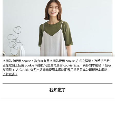
本網站中使用 cookie，欲查詢有關本網站使用 cookie 方式之詳情，及若您不希
望在電腦上使用 cookie 時應如何變更電腦的 cookie 設定，請參閱本網站「
隱私
權條款
」之 Cookie 聲明。您繼續使用本網站即表示您同意本公司得按本網站使
用條款之 Cookie 聲明使用 cookie。
了解更多 >
我知道了