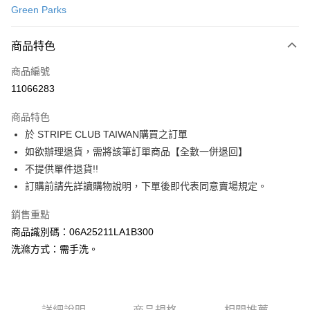
Green Parks
信用卡分期付款
3 期 0 利率 每期
NT$503
21家銀行
商品特色
合作金庫商業銀行
第一商業銀行
超商取貨付款
商品編號
華南商業銀行
彰化商業銀行
11066283
LINE Pay
上海商業儲蓄銀行
台北富邦商業銀行
國泰世華商業銀行
兆豐國際商業銀行
商品特色
Apple Pay
臺灣中小企業銀行
台中商業銀行
於 STRIPE CLUB TAIWAN購買之訂單
匯豐（台灣）商業銀行
華泰商業銀行
街口支付
如欲辦理退貨，需將該筆訂單商品【全數一併退回】
聯邦商業銀行
遠東國際商業銀行
元大商業銀行
永豐商業銀行
不提供單件退貨!!
悠遊付
玉山商業銀行
星展（台灣）商業銀行
訂購前請先詳讀購物說明，下單後即代表同意賣場規定。
台新國際商業銀行
中國信託商業銀行
Google Pay
台灣樂天信用卡公司
銷售重點
大哥付你分期
商品識別碼：06A25211LA1B300
相關說明
洗滌方式：需手洗。
【大哥付你分期使用說明】
AFTEE先享後付
1.本服務由台灣大哥大提供，台灣大哥大用戶可立即使用無須另外申請。
2.付款方式選擇「大哥付你分期」，訂單成立後會自動跳轉到大哥付的交易
相關說明
流程，驗證手機門號後，選擇欲分期的期數、繳款截止日，確認付款後即完
【關於「AFTEE先享後付」】
成交易。
ATM付款