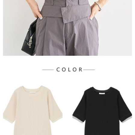
３．未成年的使用者請事先徵得法定代理人或監護人之同意方可使用
宅配
「AFTEE先享後付」，若未經同意申辦者引起之損失，本公司不負相關責
任。
每筆NT$90，滿NT$888(含以上)免運費
４．使用「AFTEE先享後付」時，將依據個別帳號之用戶狀況，依本公司即
時審查核予不同之上限額度；若仍有額度不足之情形，本公司將視審查結果
請求用戶進行身份認證。
５．嚴禁一人註冊多個帳號或使用他人資訊註冊。若發現惡意使用之情形，
恩沛科技股份有限公司將有權停止該用戶之使用額度並採取法律行動。