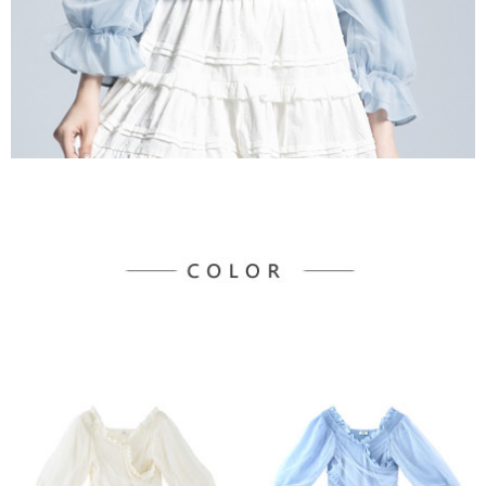
宅配
「AFTEE先享後付」，若未經同意申辦者引起之損失，本公司不負相關責
任。
每筆NT$90，滿NT$888(含以上)免運費
４．使用「AFTEE先享後付」時，將依據個別帳號之用戶狀況，依本公司即
時審查核予不同之上限額度；若仍有額度不足之情形，本公司將視審查結果
請求用戶進行身份認證。
５．嚴禁一人註冊多個帳號或使用他人資訊註冊。若發現惡意使用之情形，
恩沛科技股份有限公司將有權停止該用戶之使用額度並採取法律行動。