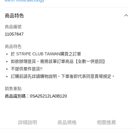
earth music&ecology
信用卡分期付款
3 期 0 利率 每期
NT$660
21家銀行
商品特色
合作金庫商業銀行
第一商業銀行
超商取貨付款
商品編號
華南商業銀行
彰化商業銀行
11057847
LINE Pay
上海商業儲蓄銀行
台北富邦商業銀行
國泰世華商業銀行
兆豐國際商業銀行
商品特色
Apple Pay
臺灣中小企業銀行
台中商業銀行
於 STRIPE CLUB TAIWAN購買之訂單
匯豐（台灣）商業銀行
華泰商業銀行
街口支付
如欲辦理退貨，需將該筆訂單商品【全數一併退回】
聯邦商業銀行
遠東國際商業銀行
元大商業銀行
永豐商業銀行
不提供單件退貨!!
悠遊付
玉山商業銀行
星展（台灣）商業銀行
訂購前請先詳讀購物說明，下單後即代表同意賣場規定。
台新國際商業銀行
中國信託商業銀行
Google Pay
台灣樂天信用卡公司
銷售重點
大哥付你分期
商品識別碼：0SA25212LA0B120
相關說明
【大哥付你分期使用說明】
AFTEE先享後付
1.本服務由台灣大哥大提供，台灣大哥大用戶可立即使用無須另外申請。
2.付款方式選擇「大哥付你分期」，訂單成立後會自動跳轉到大哥付的交易
相關說明
詳細說明
商品規格
相關推薦
流程，驗證手機門號後，選擇欲分期的期數、繳款截止日，確認付款後即完
【關於「AFTEE先享後付」】
成交易。
ATM付款
AFTEE先享後付是「在收到商品之後才付款」的支付方式。 讓您購物簡單
3.實際核准額度、可分期數及費用金額請依後續交易確認頁面所載為準。