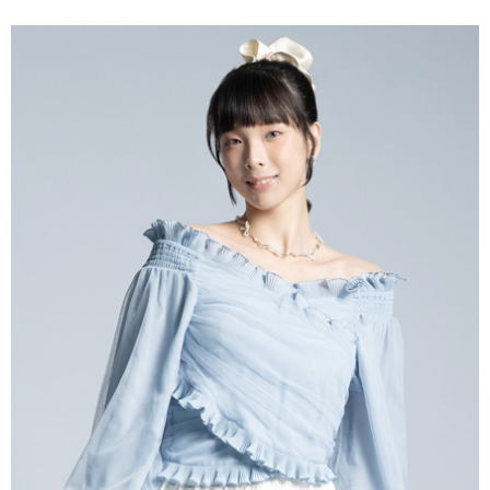
便利好安心！
4.訂單成立30分鐘內，如未前往確認交易或遇審核未通過，訂單將自動取
１．簡單：不需註冊會員、不需綁卡、不需儲值。
運送方式
消。如遇「轉專審核」未通過狀況，表示未達大哥付你分期系統評分，恕無
２．便利：只要手機號碼，簡訊認證，即可結帳。
法說明評估內容。
３．安心：先確認商品／服務後，再付款。
全家取貨付款
【繳款方式說明】
1.分期款項不併入電信帳單，「大哥付你分期」於每月結算日後寄送繳費提
每筆NT$60，滿NT$388(含以上)免運費
【「AFTEE先享後付」結帳流程】
醒簡訊。
１．於結帳方式選擇「AFTEE先享後付」後，將跳轉至「AFTEE先享後付」
2.透過簡訊連結打開帳單後，可選擇「超商條碼／台灣大直營門市／銀行轉
全家純取貨
結帳頁面，進行簡訊認證並確認金額後，即可完成結帳。
帳／街口支付／iPASS MONEY」等通路繳費。
２．訂單成立數日內，您將收到繳費通知簡訊。
每筆NT$60，滿NT$388(含以上)免運費
３．收到繳費通知簡訊後14天內，點擊此簡訊中的連結，可透過四大超商／
【注意事項】
ATM／網路銀行／等多元方式進行付款，方視為交易完成。
萊爾富取貨付款
1.本服務係由「台灣大哥大股份有限公司」（以下簡稱本公司）所提供，讓
※ 請注意：結帳手續完成當下不需立刻繳費，但若您需要取消訂單，請聯絡
用戶於交易時，得透過本服務購買商品或服務，並由商店將買賣／分期付款
每筆NT$60，滿NT$888(含以上)免運費
購買商品的店家。未經商家同意取消之訂單仍視為有效，需透過AFTEE先享
買賣價金債權讓與本公司後，依約使用本公司帳單繳交帳款。
後付繳納相關費用。
2.基於同意付款使用「大哥付你分期」之契約關係目的，商店將以您的個人
萊爾富純取貨
※ 交易是否成功請以「AFTEE先享後付 」之結帳頁面顯示為準，若有關於
資料（包含姓名、電話或地址）提供予台灣大哥大進項蒐集、處理及利用，
是否繳費成功／繳費後需取消欲退款等相關疑問，請聯繫「AFTEE先享後付
每筆NT$60，滿NT$888(含以上)免運費
由本公司與您本人進行分期帳單所需資料之確認、核對及更正。
客戶支援中心」
https://netprotections.freshdesk.com/support/home
3.完整用戶服務條款，請詳閱以下連結：
https://oppay.tw/userRule
7-11取貨付款
【注意事項】
１．透過由恩沛科技股份有限公司提供之「AFTEE先享後付」服務完成之交
每筆NT$60，滿NT$888(含以上)免運費
易，需依本服務之必要範圍內提供個人資料，並將交易相關給付款項請求債
權轉讓予恩沛科技股份有限公司。
7-11純取貨
２．關於個人資料處理事宜，請瀏覽以下網址：
每筆NT$60，滿NT$888(含以上)免運費
https://aftee.tw/terms/#terms3
３．未成年的使用者請事先徵得法定代理人或監護人之同意方可使用