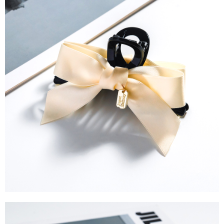
運送方式
消。如遇「轉專審核」未通過狀況，表示未達大哥付你分期系統評分，恕無
２．便利：只要手機號碼，簡訊認證，即可結帳。
法說明評估內容。
３．安心：先確認商品／服務後，再付款。
全家取貨付款
【繳款方式說明】
1.分期款項不併入電信帳單，「大哥付你分期」於每月結算日後寄送繳費提
每筆NT$60，滿NT$388(含以上)免運費
【「AFTEE先享後付」結帳流程】
醒簡訊。
１．於結帳方式選擇「AFTEE先享後付」後，將跳轉至「AFTEE先享後付」
2.透過簡訊連結打開帳單後，可選擇「超商條碼／台灣大直營門市／銀行轉
全家純取貨
結帳頁面，進行簡訊認證並確認金額後，即可完成結帳。
帳／街口支付／iPASS MONEY」等通路繳費。
２．訂單成立數日內，您將收到繳費通知簡訊。
每筆NT$60，滿NT$388(含以上)免運費
３．收到繳費通知簡訊後14天內，點擊此簡訊中的連結，可透過四大超商／
【注意事項】
ATM／網路銀行／等多元方式進行付款，方視為交易完成。
萊爾富取貨付款
1.本服務係由「台灣大哥大股份有限公司」（以下簡稱本公司）所提供，讓
※ 請注意：結帳手續完成當下不需立刻繳費，但若您需要取消訂單，請聯絡
用戶於交易時，得透過本服務購買商品或服務，並由商店將買賣／分期付款
每筆NT$60，滿NT$888(含以上)免運費
購買商品的店家。未經商家同意取消之訂單仍視為有效，需透過AFTEE先享
買賣價金債權讓與本公司後，依約使用本公司帳單繳交帳款。
後付繳納相關費用。
2.基於同意付款使用「大哥付你分期」之契約關係目的，商店將以您的個人
萊爾富純取貨
※ 交易是否成功請以「AFTEE先享後付 」之結帳頁面顯示為準，若有關於
資料（包含姓名、電話或地址）提供予台灣大哥大進項蒐集、處理及利用，
是否繳費成功／繳費後需取消欲退款等相關疑問，請聯繫「AFTEE先享後付
每筆NT$60，滿NT$888(含以上)免運費
由本公司與您本人進行分期帳單所需資料之確認、核對及更正。
客戶支援中心」
https://netprotections.freshdesk.com/support/home
3.完整用戶服務條款，請詳閱以下連結：
https://oppay.tw/userRule
7-11取貨付款
【注意事項】
１．透過由恩沛科技股份有限公司提供之「AFTEE先享後付」服務完成之交
每筆NT$60，滿NT$888(含以上)免運費
易，需依本服務之必要範圍內提供個人資料，並將交易相關給付款項請求債
權轉讓予恩沛科技股份有限公司。
7-11純取貨
２．關於個人資料處理事宜，請瀏覽以下網址：
每筆NT$60，滿NT$888(含以上)免運費
https://aftee.tw/terms/#terms3
３．未成年的使用者請事先徵得法定代理人或監護人之同意方可使用
宅配
「AFTEE先享後付」，若未經同意申辦者引起之損失，本公司不負相關責
任。