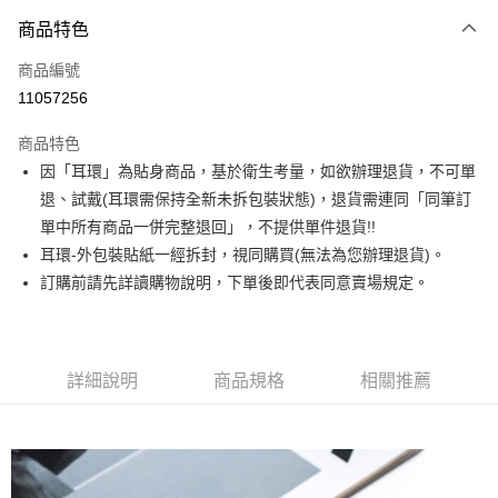
3 期 0 利率 每期
NT$163
21家銀行
商品特色
合作金庫商業銀行
第一商業銀行
超商取貨付款
商品編號
華南商業銀行
彰化商業銀行
11057256
LINE Pay
上海商業儲蓄銀行
台北富邦商業銀行
國泰世華商業銀行
兆豐國際商業銀行
商品特色
Apple Pay
臺灣中小企業銀行
台中商業銀行
因「耳環」為貼身商品，基於衛生考量，如欲辦理退貨，不可單
匯豐（台灣）商業銀行
華泰商業銀行
街口支付
退、試戴(耳環需保持全新未拆包裝狀態)，退貨需連同「同筆訂
聯邦商業銀行
遠東國際商業銀行
元大商業銀行
永豐商業銀行
單中所有商品一併完整退回」，不提供單件退貨!!
悠遊付
玉山商業銀行
星展（台灣）商業銀行
耳環-外包裝貼紙一經拆封，視同購買(無法為您辦理退貨)。
台新國際商業銀行
中國信託商業銀行
Google Pay
訂購前請先詳讀購物說明，下單後即代表同意賣場規定。
台灣樂天信用卡公司
大哥付你分期
相關說明
【大哥付你分期使用說明】
詳細說明
商品規格
相關推薦
AFTEE先享後付
1.本服務由台灣大哥大提供，台灣大哥大用戶可立即使用無須另外申請。
2.付款方式選擇「大哥付你分期」，訂單成立後會自動跳轉到大哥付的交易
相關說明
流程，驗證手機門號後，選擇欲分期的期數、繳款截止日，確認付款後即完
【關於「AFTEE先享後付」】
成交易。
ATM付款
AFTEE先享後付是「在收到商品之後才付款」的支付方式。 讓您購物簡單
3.實際核准額度、可分期數及費用金額請依後續交易確認頁面所載為準。
便利好安心！
4.訂單成立30分鐘內，如未前往確認交易或遇審核未通過，訂單將自動取
１．簡單：不需註冊會員、不需綁卡、不需儲值。