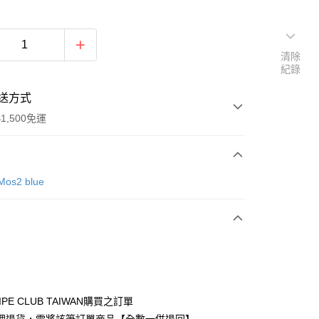
清除
紀錄
送方式
1,500免運
次付款
Mos2 blue
期付款
0 利率 每期
NT$686
21家銀行
庫商業銀行
第一商業銀行
付款
業銀行
彰化商業銀行
業儲蓄銀行
台北富邦商業銀行
華商業銀行
兆豐國際商業銀行
IPE CLUB TAIWAN購買之訂單
小企業銀行
台中商業銀行