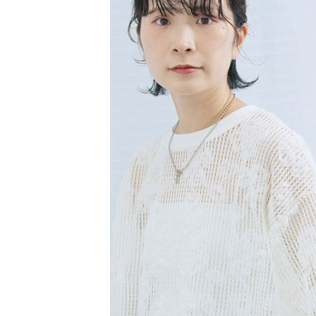
【注意事
／ATM／
1.本服務
※ 請注意
萊爾富取
用戶於交
絡購買商品
款買賣價
先享後付
每筆NT$6
2.基於同
※ 交易是
資料（包
是否繳費成
萊爾富純
用，由本
付客戶支
每筆NT$6
3.完整用
【注意事
7-11取貨
１．透過由
交易，需
每筆NT$6
求債權轉
２．關於
7-11純取
https://aft
每筆NT$6
３．未成
「AFTE
宅配
任。
４．使用「
每筆NT$9
即時審查
結果請求
５．嚴禁
形，恩沛
動。