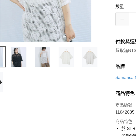
數量
付款與運
超取滿NT$
付款方式
品牌
信用卡一
Samansa 
信用卡分
商品特色
3 期 
商品編號
合作金
超商取貨
11042635
華南商
LINE Pay
上海商
商品特色
國泰世
於 STR
Apple Pay
臺灣中