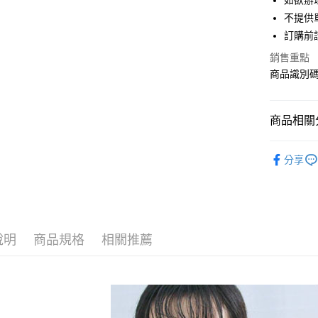
如欲辦
匯豐（
街口支付
不提供單
聯邦商
訂購前
元大商
悠遊付
玉山商
銷售重點
台新國
Google Pa
商品識別碼：
台灣樂
大哥付你
相關說明
商品相關分
【大哥付
AFTEE先
1.本服務
Samansa 
2.付款方
相關說明
分享
流程，驗
【關於「A
TOPS / 
ATM付款
完成交易
AFTEE
3.實際核
便利好安
Samansa 
4.訂單成
１．簡單
消。如遇
PRICE D
２．便利
運送方式
無法說明
３．安心
說明
商品規格
相關推薦
SALE ITE
【繳款方
全家取貨
1.分期款
【「AFT
SALE ITE
醒簡訊。
每筆NT$6
１．於結帳
2.透過簡
付」結帳
帳／街口支
全家純取
２．訂單
３．收到繳
每筆NT$6