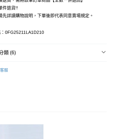
理退貨，需將該筆訂單商品【全數一併退回】
台灣）商業銀行
華泰商業銀行
件退貨!!
業銀行
遠東國際商業銀行
請先詳讀購物說明，下單後即代表同意賣場規定。
業銀行
永豐商業銀行
業銀行
星展（台灣）商業銀行
際商業銀行
中國信託商業銀行
y
0FG25211LA1D210
天信用卡公司
分期
類 (6)
你分期使用說明】
享後付
由台灣大哥大提供，台灣大哥大用戶可立即使用無須另外申請。
Mos2 blue
TOP / 上衣
式選擇「大哥付你分期」，訂單成立後會自動跳轉到大哥付的交易
客服
證手機門號後，選擇欲分期的期數、繳款截止日，確認付款後即
FTEE先享後付」】
上衣
。
先享後付是「在收到商品之後才付款」的支付方式。 讓您購物簡單
准額度、可分期數及費用金額請依後續交易確認頁面所載為準。
心！
Mos2 blue
ALL ITEMS
立30分鐘內，如未前往確認交易或遇審核未通過，訂單將自動取
：不需註冊會員、不需綁卡、不需儲值。
「轉專審核」未通過狀況，表示未達大哥付你分期系統評分，恕
OWN
Samansa Mos2 blue
：只要手機號碼，簡訊認證，即可結帳。
評估內容。
：先確認商品／服務後，再付款。
MS
單筆滿$1688現抵$200
式說明】
付款
項不併入電信帳單，「大哥付你分期」於每月結算日後寄送繳費提
EE先享後付」結帳流程】
MS
WEB限定 ➯ 45折
0，滿NT$1,500(含以上)免運費
方式選擇「AFTEE先享後付」後，將跳轉至「AFTEE先享後
訊連結打開帳單後，可選擇「超商條碼／台灣大直營門市／銀行轉
頁面，進行簡訊認證並確認金額後，即可完成結帳。
付／iPASS MONEY」等通路繳費。
貨
成立數日內，您將收到繳費通知簡訊。
費通知簡訊後14天內，點擊此簡訊中的連結，可透過四大超商
0，滿NT$1,500(含以上)免運費