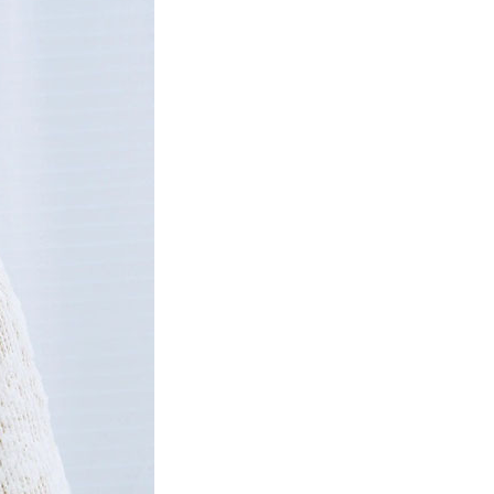
項】
網路銀行／等多元方式進行付款，方視為交易完成。
係由「台灣大哥大股份有限公司」（以下簡稱本公司）所提供，讓
：結帳手續完成當下不需立刻繳費，但若您需要取消訂單，請聯
貨付款
易時，得透過本服務購買商品或服務，並由商店將買賣／分期付
的店家。未經商家同意取消之訂單仍視為有效，需透過AFTEE
金債權讓與本公司後，依約使用本公司帳單繳交帳款。
繳納相關費用。
0，滿NT$1,500(含以上)免運費
意付款使用「大哥付你分期」之契約關係目的，商店將以您的個人
否成功請以「AFTEE先享後付 」之結帳頁面顯示為準，若有關於
含姓名、電話或地址）提供予台灣大哥大進項蒐集、處理及利
功／繳費後需取消欲退款等相關疑問，請聯繫「AFTEE先享後
取貨
公司與您本人進行分期帳單所需資料之確認、核對及更正。
援中心」
https://netprotections.freshdesk.com/support/home
0，滿NT$1,500(含以上)免運費
戶服務條款，請詳閱以下連結：
https://oppay.tw/userRule
項】
付款
恩沛科技股份有限公司提供之「AFTEE先享後付」服務完成之
依本服務之必要範圍內提供個人資料，並將交易相關給付款項請
0，滿NT$1,500(含以上)免運費
讓予恩沛科技股份有限公司。
個人資料處理事宜，請瀏覽以下網址：
貨
ee.tw/terms/#terms3
0，滿NT$1,500(含以上)免運費
年的使用者請事先徵得法定代理人或監護人之同意方可使用
E先享後付」，若未經同意申辦者引起之損失，本公司不負相關責
AFTEE先享後付」時，將依據個別帳號之用戶狀況，依本公司
0，滿NT$1,500(含以上)免運費
核予不同之上限額度；若仍有額度不足之情形，本公司將視審查
用戶進行身份認證。
一人註冊多個帳號或使用他人資訊註冊。若發現惡意使用之情
科技股份有限公司將有權停止該用戶之使用額度並採取法律行