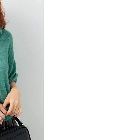
係由「台灣大哥大股份有限公司」（以下簡稱本公司）所提供，讓
：結帳手續完成當下不需立刻繳費，但若您需要取消訂單，請聯
貨付款
易時，得透過本服務購買商品或服務，並由商店將買賣／分期付
的店家。未經商家同意取消之訂單仍視為有效，需透過AFTEE
金債權讓與本公司後，依約使用本公司帳單繳交帳款。
繳納相關費用。
0，滿NT$888(含以上)免運費
意付款使用「大哥付你分期」之契約關係目的，商店將以您的個人
否成功請以「AFTEE先享後付 」之結帳頁面顯示為準，若有關於
含姓名、電話或地址）提供予台灣大哥大進項蒐集、處理及利
功／繳費後需取消欲退款等相關疑問，請聯繫「AFTEE先享後
取貨
公司與您本人進行分期帳單所需資料之確認、核對及更正。
援中心」
https://netprotections.freshdesk.com/support/home
0，滿NT$888(含以上)免運費
戶服務條款，請詳閱以下連結：
https://oppay.tw/userRule
項】
付款
恩沛科技股份有限公司提供之「AFTEE先享後付」服務完成之
依本服務之必要範圍內提供個人資料，並將交易相關給付款項請
0，滿NT$888(含以上)免運費
讓予恩沛科技股份有限公司。
個人資料處理事宜，請瀏覽以下網址：
貨
ee.tw/terms/#terms3
0，滿NT$888(含以上)免運費
年的使用者請事先徵得法定代理人或監護人之同意方可使用
E先享後付」，若未經同意申辦者引起之損失，本公司不負相關責
AFTEE先享後付」時，將依據個別帳號之用戶狀況，依本公司
0，滿NT$888(含以上)免運費
核予不同之上限額度；若仍有額度不足之情形，本公司將視審查
用戶進行身份認證。
一人註冊多個帳號或使用他人資訊註冊。若發現惡意使用之情
科技股份有限公司將有權停止該用戶之使用額度並採取法律行