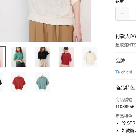
數量
付款與運
超取滿NT$
付款方式
品牌
信用卡一
Te chichi
信用卡分
商品特色
3 期 
商品編號
合作金
超商取貨
11038956
華南商
LINE Pay
上海商
商品特色
國泰世
於 STR
Apple Pay
臺灣中
如欲辦
匯豐（