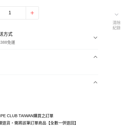
清除
紀錄
送方式
388免運
次付款
期付款
0 利率 每期
NT$700
21家銀行
庫商業銀行
第一商業銀行
付款
業銀行
彰化商業銀行
業儲蓄銀行
台北富邦商業銀行
華商業銀行
兆豐國際商業銀行
IPE CLUB TAIWAN購買之訂單
小企業銀行
台中商業銀行
理退貨，需將該筆訂單商品【全數一併退回】
台灣）商業銀行
華泰商業銀行