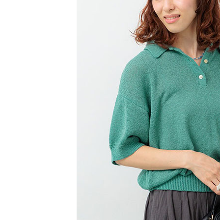
1.本服務
※ 請注意
萊爾富取
用戶於交
絡購買商品
款買賣價
先享後付
每筆NT$6
2.基於同
※ 交易是
資料（包
是否繳費成
萊爾富純
用，由本
付客戶支
每筆NT$6
3.完整用
【注意事
7-11取貨
１．透過由
交易，需
每筆NT$6
求債權轉
２．關於
7-11純取
https://aft
每筆NT$6
３．未成
「AFTE
宅配
任。
４．使用「
每筆NT$9
即時審查
結果請求
５．嚴禁
形，恩沛
動。