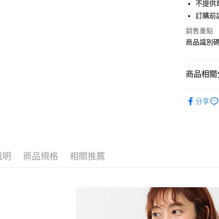
街口支付
不提供單
聯邦商
訂購前
元大商
悠遊付
玉山商
銷售重點
台新國
Google Pa
商品識別碼：
台灣樂
大哥付你
相關說明
商品相關分
【大哥付
AFTEE先
1.本服務
Te chichi
2.付款方
相關說明
分享
流程，驗
【關於「A
TOPS / 
ATM付款
完成交易
AFTEE
3.實際核
便利好安
Te chichi
4.訂單成
１．簡單
消。如遇
Te chichi
２．便利
運送方式
無法說明
３．安心
說明
商品規格
相關推薦
PRICE D
【繳款方
全家取貨
1.分期款
【「AFT
SALE ITE
醒簡訊。
每筆NT$6
１．於結帳
2.透過簡
付」結帳
SALE ITE
帳／街口支
全家純取
２．訂單
３．收到繳
SALE ITE
每筆NT$6
【注意事
／ATM／