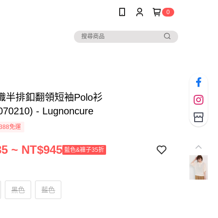
0
織半排釦翻領短袖Polo衫
070210) - Lugnoncure
388免運
5 ~ NT$945
藍色&褲子35折
黑色
藍色