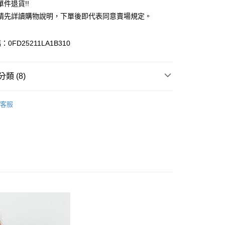
件退貨!!
業銀行
遠東國際商業銀行
請先詳讀購物說明，下單後即代表同意賣場規定。
業銀行
永豐商業銀行
業銀行
星展（台灣）商業銀行
際商業銀行
中國信託商業銀行
y
0FD25211LA1B310
天信用卡公司
分期
類 (8)
你分期使用說明】
享後付
由台灣大哥大提供，台灣大哥大用戶可立即使用無須另外申請。
Lugnoncure
式選擇「大哥付你分期」，訂單成立後會自動跳轉到大哥付的交易
客服
證手機門號後，選擇欲分期的期數、繳款截止日，確認付款後即
FTEE先享後付」】
上衣
。
先享後付是「在收到商品之後才付款」的支付方式。 讓您購物簡單
准額度、可分期數及費用金額請依後續交易確認頁面所載為準。
心！
ALL ITEMS
立30分鐘內，如未前往確認交易或遇審核未通過，訂單將自動取
：不需註冊會員、不需綁卡、不需儲值。
「轉專審核」未通過狀況，表示未達大哥付你分期系統評分，恕
TOP / 上衣
：只要手機號碼，簡訊認證，即可結帳。
評估內容。
：先確認商品／服務後，再付款。
OWN
Te chichi
式說明】
付款
項不併入電信帳單，「大哥付你分期」於每月結算日後寄送繳費提
EE先享後付」結帳流程】
MS
單筆滿$888現抵$88
0，滿NT$388(含以上)免運費
方式選擇「AFTEE先享後付」後，將跳轉至「AFTEE先享後
訊連結打開帳單後，可選擇「超商條碼／台灣大直營門市／銀行轉
頁面，進行簡訊認證並確認金額後，即可完成結帳。
MS
藍色特搜&褲子 ➯ 35折
付／iPASS MONEY」等通路繳費。
貨
成立數日內，您將收到繳費通知簡訊。
費通知簡訊後14天內，點擊此簡訊中的連結，可透過四大超商
MS
WEB限定 ➯ 45折
0，滿NT$388(含以上)免運費
項】
網路銀行／等多元方式進行付款，方視為交易完成。