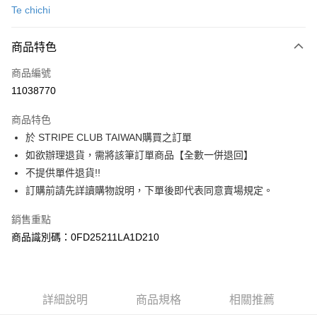
Te chichi
信用卡分期付款
3 期 0 利率 每期
NT$560
21家銀行
商品特色
合作金庫商業銀行
第一商業銀行
超商取貨付款
商品編號
華南商業銀行
彰化商業銀行
11038770
LINE Pay
上海商業儲蓄銀行
台北富邦商業銀行
國泰世華商業銀行
兆豐國際商業銀行
商品特色
Apple Pay
臺灣中小企業銀行
台中商業銀行
於 STRIPE CLUB TAIWAN購買之訂單
匯豐（台灣）商業銀行
華泰商業銀行
街口支付
如欲辦理退貨，需將該筆訂單商品【全數一併退回】
聯邦商業銀行
遠東國際商業銀行
元大商業銀行
永豐商業銀行
不提供單件退貨!!
悠遊付
玉山商業銀行
星展（台灣）商業銀行
訂購前請先詳讀購物說明，下單後即代表同意賣場規定。
台新國際商業銀行
中國信託商業銀行
Google Pay
台灣樂天信用卡公司
銷售重點
大哥付你分期
商品識別碼：0FD25211LA1D210
相關說明
【大哥付你分期使用說明】
AFTEE先享後付
1.本服務由台灣大哥大提供，台灣大哥大用戶可立即使用無須另外申請。
2.付款方式選擇「大哥付你分期」，訂單成立後會自動跳轉到大哥付的交易
相關說明
詳細說明
商品規格
相關推薦
流程，驗證手機門號後，選擇欲分期的期數、繳款截止日，確認付款後即完
【關於「AFTEE先享後付」】
成交易。
ATM付款