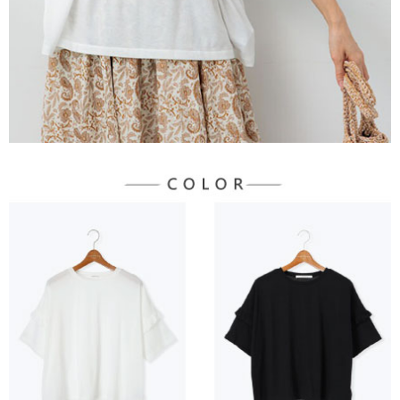
３．未成年的使用者請事先徵得法定代理人或監護人之同意方可使用
宅配
「AFTEE先享後付」，若未經同意申辦者引起之損失，本公司不負相關責
任。
每筆NT$90，滿NT$888(含以上)免運費
４．使用「AFTEE先享後付」時，將依據個別帳號之用戶狀況，依本公司即
時審查核予不同之上限額度；若仍有額度不足之情形，本公司將視審查結果
請求用戶進行身份認證。
５．嚴禁一人註冊多個帳號或使用他人資訊註冊。若發現惡意使用之情形，
恩沛科技股份有限公司將有權停止該用戶之使用額度並採取法律行動。