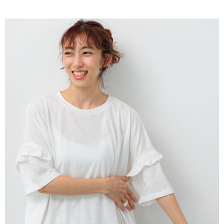
AFTEE先享後付是「在收到商品之後才付款」的支付方式。 讓您購物簡單
3.實際核准額度、可分期數及費用金額請依後續交易確認頁面所載為準。
便利好安心！
4.訂單成立30分鐘內，如未前往確認交易或遇審核未通過，訂單將自動取
１．簡單：不需註冊會員、不需綁卡、不需儲值。
運送方式
消。如遇「轉專審核」未通過狀況，表示未達大哥付你分期系統評分，恕無
２．便利：只要手機號碼，簡訊認證，即可結帳。
法說明評估內容。
３．安心：先確認商品／服務後，再付款。
全家取貨付款
【繳款方式說明】
1.分期款項不併入電信帳單，「大哥付你分期」於每月結算日後寄送繳費提
每筆NT$60，滿NT$388(含以上)免運費
【「AFTEE先享後付」結帳流程】
醒簡訊。
１．於結帳方式選擇「AFTEE先享後付」後，將跳轉至「AFTEE先享後付」
2.透過簡訊連結打開帳單後，可選擇「超商條碼／台灣大直營門市／銀行轉
全家純取貨
結帳頁面，進行簡訊認證並確認金額後，即可完成結帳。
帳／街口支付／iPASS MONEY」等通路繳費。
２．訂單成立數日內，您將收到繳費通知簡訊。
每筆NT$60，滿NT$388(含以上)免運費
３．收到繳費通知簡訊後14天內，點擊此簡訊中的連結，可透過四大超商／
【注意事項】
ATM／網路銀行／等多元方式進行付款，方視為交易完成。
萊爾富取貨付款
1.本服務係由「台灣大哥大股份有限公司」（以下簡稱本公司）所提供，讓
※ 請注意：結帳手續完成當下不需立刻繳費，但若您需要取消訂單，請聯絡
用戶於交易時，得透過本服務購買商品或服務，並由商店將買賣／分期付款
每筆NT$60，滿NT$888(含以上)免運費
購買商品的店家。未經商家同意取消之訂單仍視為有效，需透過AFTEE先享
買賣價金債權讓與本公司後，依約使用本公司帳單繳交帳款。
後付繳納相關費用。
2.基於同意付款使用「大哥付你分期」之契約關係目的，商店將以您的個人
萊爾富純取貨
※ 交易是否成功請以「AFTEE先享後付 」之結帳頁面顯示為準，若有關於
資料（包含姓名、電話或地址）提供予台灣大哥大進項蒐集、處理及利用，
是否繳費成功／繳費後需取消欲退款等相關疑問，請聯繫「AFTEE先享後付
每筆NT$60，滿NT$888(含以上)免運費
由本公司與您本人進行分期帳單所需資料之確認、核對及更正。
客戶支援中心」
https://netprotections.freshdesk.com/support/home
3.完整用戶服務條款，請詳閱以下連結：
https://oppay.tw/userRule
7-11取貨付款
【注意事項】
１．透過由恩沛科技股份有限公司提供之「AFTEE先享後付」服務完成之交
每筆NT$60，滿NT$888(含以上)免運費
易，需依本服務之必要範圍內提供個人資料，並將交易相關給付款項請求債
權轉讓予恩沛科技股份有限公司。
7-11純取貨
２．關於個人資料處理事宜，請瀏覽以下網址：
每筆NT$60，滿NT$888(含以上)免運費
https://aftee.tw/terms/#terms3