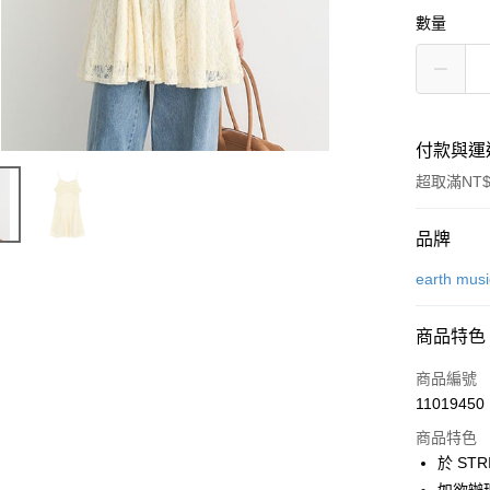
數量
付款與運
超取滿NT$
付款方式
品牌
信用卡一
earth mus
信用卡分
商品特色
3 期 
商品編號
合作金
超商取貨
11019450
華南商
LINE Pay
上海商
商品特色
國泰世
於 STR
Apple Pay
臺灣中