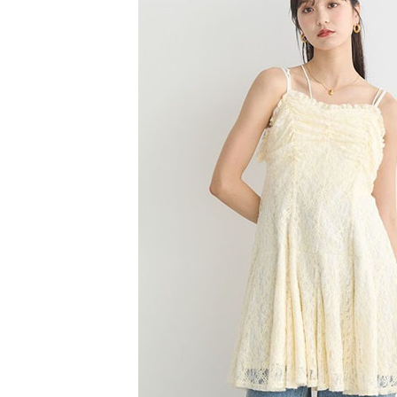
【注意事
／ATM／
1.本服務
※ 請注意
萊爾富取
用戶於交
絡購買商品
款買賣價
先享後付
每筆NT$6
2.基於同
※ 交易是
資料（包
是否繳費成
萊爾富純
用，由本
付客戶支
每筆NT$6
3.完整用
【注意事
7-11取貨
１．透過由
交易，需
每筆NT$6
求債權轉
２．關於
7-11純取
https://aft
每筆NT$6
３．未成
「AFTE
宅配
任。
４．使用「
每筆NT$9
即時審查
結果請求
５．嚴禁
形，恩沛
動。