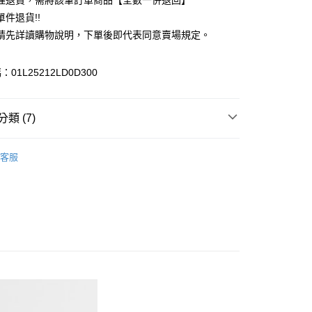
理退貨，需將該筆訂單商品【全數一併退回】
台灣）商業銀行
華泰商業銀行
件退貨!!
業銀行
遠東國際商業銀行
請先詳讀購物說明，下單後即代表同意賣場規定。
業銀行
永豐商業銀行
業銀行
星展（台灣）商業銀行
際商業銀行
中國信託商業銀行
y
01L25212LD0D300
天信用卡公司
分期
類 (7)
你分期使用說明】
享後付
由台灣大哥大提供，台灣大哥大用戶可立即使用無須另外申請。
c & ecology
TREND 流行
式選擇「大哥付你分期」，訂單成立後會自動跳轉到大哥付的交易
客服
證手機門號後，選擇欲分期的期數、繳款截止日，確認付款後即
FTEE先享後付」】
E / 洋裝
。
先享後付是「在收到商品之後才付款」的支付方式。 讓您購物簡單
准額度、可分期數及費用金額請依後續交易確認頁面所載為準。
心！
c & ecology
ALL ITEMS
立30分鐘內，如未前往確認交易或遇審核未通過，訂單將自動取
：不需註冊會員、不需綁卡、不需儲值。
「轉專審核」未通過狀況，表示未達大哥付你分期系統評分，恕
c & ecology
ONE PIECE / 洋裝
：只要手機號碼，簡訊認證，即可結帳。
評估內容。
：先確認商品／服務後，再付款。
OWN
earth music&ecology
式說明】
付款
項不併入電信帳單，「大哥付你分期」於每月結算日後寄送繳費提
EE先享後付」結帳流程】
MS
單筆滿$888現抵$88
0，滿NT$388(含以上)免運費
方式選擇「AFTEE先享後付」後，將跳轉至「AFTEE先享後
訊連結打開帳單後，可選擇「超商條碼／台灣大直營門市／銀行轉
頁面，進行簡訊認證並確認金額後，即可完成結帳。
MS
WEB限定 ➯ 45折
付／iPASS MONEY」等通路繳費。
貨
成立數日內，您將收到繳費通知簡訊。
費通知簡訊後14天內，點擊此簡訊中的連結，可透過四大超商
0，滿NT$388(含以上)免運費