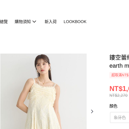
總覽
購物須知
新入荷
LOOKBOOK
鏤空蕾絲摺
earth 
超取滿NT$
NT$1,
NT$2,270
顏色
象牙色