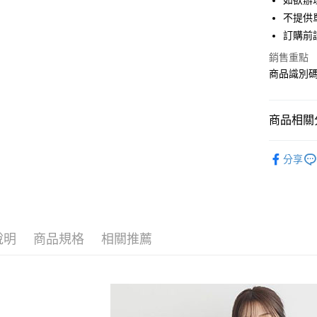
如欲辦
匯豐（
街口支付
不提供單
聯邦商
訂購前
元大商
悠遊付
玉山商
銷售重點
台新國
Google Pa
商品識別碼：
台灣樂
大哥付你
相關說明
商品相關分
【大哥付
AFTEE先
1.本服務
earth musi
2.付款方
相關說明
分享
流程，驗
【關於「A
ONE PIEC
ATM付款
完成交易
AFTEE
3.實際核
便利好安
earth musi
4.訂單成
１．簡單
消。如遇
earth musi
２．便利
運送方式
無法說明
３．安心
說明
商品規格
相關推薦
PRICE D
【繳款方
全家取貨
1.分期款
【「AFT
SALE ITE
醒簡訊。
每筆NT$6
１．於結帳
2.透過簡
付」結帳
SALE ITE
帳／街口支
全家純取
２．訂單
３．收到繳
每筆NT$6