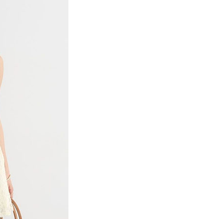
項】
網路銀行／等多元方式進行付款，方視為交易完成。
係由「台灣大哥大股份有限公司」（以下簡稱本公司）所提供，讓
：結帳手續完成當下不需立刻繳費，但若您需要取消訂單，請聯
貨付款
易時，得透過本服務購買商品或服務，並由商店將買賣／分期付
的店家。未經商家同意取消之訂單仍視為有效，需透過AFTEE
金債權讓與本公司後，依約使用本公司帳單繳交帳款。
繳納相關費用。
0，滿NT$888(含以上)免運費
意付款使用「大哥付你分期」之契約關係目的，商店將以您的個人
否成功請以「AFTEE先享後付 」之結帳頁面顯示為準，若有關於
含姓名、電話或地址）提供予台灣大哥大進項蒐集、處理及利
功／繳費後需取消欲退款等相關疑問，請聯繫「AFTEE先享後
取貨
公司與您本人進行分期帳單所需資料之確認、核對及更正。
援中心」
https://netprotections.freshdesk.com/support/home
0，滿NT$888(含以上)免運費
戶服務條款，請詳閱以下連結：
https://oppay.tw/userRule
項】
付款
恩沛科技股份有限公司提供之「AFTEE先享後付」服務完成之
依本服務之必要範圍內提供個人資料，並將交易相關給付款項請
0，滿NT$888(含以上)免運費
讓予恩沛科技股份有限公司。
個人資料處理事宜，請瀏覽以下網址：
貨
ee.tw/terms/#terms3
0，滿NT$888(含以上)免運費
年的使用者請事先徵得法定代理人或監護人之同意方可使用
E先享後付」，若未經同意申辦者引起之損失，本公司不負相關責
AFTEE先享後付」時，將依據個別帳號之用戶狀況，依本公司
0，滿NT$888(含以上)免運費
核予不同之上限額度；若仍有額度不足之情形，本公司將視審查
用戶進行身份認證。
一人註冊多個帳號或使用他人資訊註冊。若發現惡意使用之情
科技股份有限公司將有權停止該用戶之使用額度並採取法律行