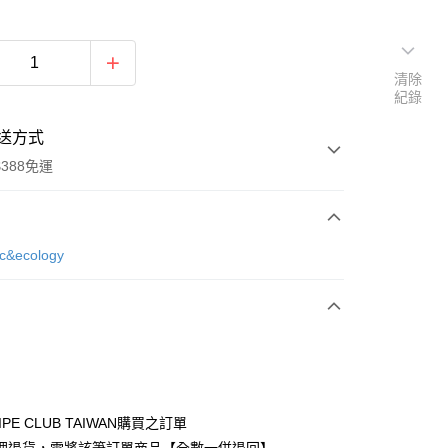
清除
紀錄
送方式
388免運
次付款
ic&ecology
期付款
0 利率 每期
NT$756
21家銀行
庫商業銀行
第一商業銀行
付款
業銀行
彰化商業銀行
業儲蓄銀行
台北富邦商業銀行
華商業銀行
兆豐國際商業銀行
IPE CLUB TAIWAN購買之訂單
小企業銀行
台中商業銀行