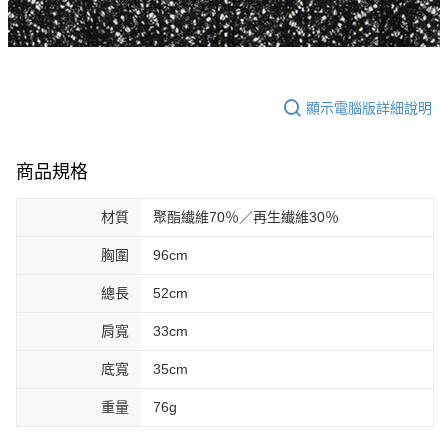
顯示電腦版詳細說明
商品規格
材質
聚酯纎維70％／再生纎維30％
胸圍
96cm
總長
52cm
肩寬
33cm
底寬
35cm
重量
76g