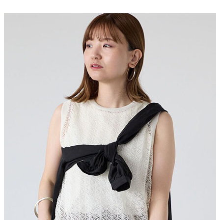
AFTEE先享後付是「在收到商品之後才付款」的支付方式。 讓您購物簡單
3.實際核准額度、可分期數及費用金額請依後續交易確認頁面所載為準。
便利好安心！
4.訂單成立30分鐘內，如未前往確認交易或遇審核未通過，訂單將自動取
１．簡單：不需註冊會員、不需綁卡、不需儲值。
運送方式
消。如遇「轉專審核」未通過狀況，表示未達大哥付你分期系統評分，恕無
２．便利：只要手機號碼，簡訊認證，即可結帳。
法說明評估內容。
３．安心：先確認商品／服務後，再付款。
全家取貨付款
【繳款方式說明】
1.分期款項不併入電信帳單，「大哥付你分期」於每月結算日後寄送繳費提
每筆NT$60，滿NT$388(含以上)免運費
【「AFTEE先享後付」結帳流程】
醒簡訊。
１．於結帳方式選擇「AFTEE先享後付」後，將跳轉至「AFTEE先享後付」
2.透過簡訊連結打開帳單後，可選擇「超商條碼／台灣大直營門市／銀行轉
全家純取貨
結帳頁面，進行簡訊認證並確認金額後，即可完成結帳。
帳／街口支付／iPASS MONEY」等通路繳費。
２．訂單成立數日內，您將收到繳費通知簡訊。
每筆NT$60，滿NT$388(含以上)免運費
３．收到繳費通知簡訊後14天內，點擊此簡訊中的連結，可透過四大超商／
【注意事項】
ATM／網路銀行／等多元方式進行付款，方視為交易完成。
萊爾富取貨付款
1.本服務係由「台灣大哥大股份有限公司」（以下簡稱本公司）所提供，讓
※ 請注意：結帳手續完成當下不需立刻繳費，但若您需要取消訂單，請聯絡
用戶於交易時，得透過本服務購買商品或服務，並由商店將買賣／分期付款
每筆NT$60，滿NT$888(含以上)免運費
購買商品的店家。未經商家同意取消之訂單仍視為有效，需透過AFTEE先享
買賣價金債權讓與本公司後，依約使用本公司帳單繳交帳款。
後付繳納相關費用。
2.基於同意付款使用「大哥付你分期」之契約關係目的，商店將以您的個人
萊爾富純取貨
※ 交易是否成功請以「AFTEE先享後付 」之結帳頁面顯示為準，若有關於
資料（包含姓名、電話或地址）提供予台灣大哥大進項蒐集、處理及利用，
是否繳費成功／繳費後需取消欲退款等相關疑問，請聯繫「AFTEE先享後付
每筆NT$60，滿NT$888(含以上)免運費
由本公司與您本人進行分期帳單所需資料之確認、核對及更正。
客戶支援中心」
https://netprotections.freshdesk.com/support/home
3.完整用戶服務條款，請詳閱以下連結：
https://oppay.tw/userRule
7-11取貨付款
【注意事項】
１．透過由恩沛科技股份有限公司提供之「AFTEE先享後付」服務完成之交
每筆NT$60，滿NT$888(含以上)免運費
易，需依本服務之必要範圍內提供個人資料，並將交易相關給付款項請求債
權轉讓予恩沛科技股份有限公司。
7-11純取貨
２．關於個人資料處理事宜，請瀏覽以下網址：
每筆NT$60，滿NT$888(含以上)免運費
https://aftee.tw/terms/#terms3