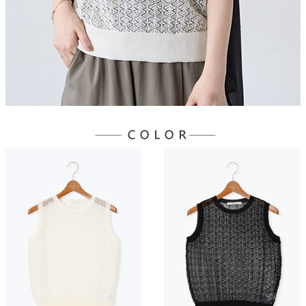
３．未成年的使用者請事先徵得法定代理人或監護人之同意方可使用
宅配
「AFTEE先享後付」，若未經同意申辦者引起之損失，本公司不負相關責
任。
每筆NT$90，滿NT$888(含以上)免運費
４．使用「AFTEE先享後付」時，將依據個別帳號之用戶狀況，依本公司即
時審查核予不同之上限額度；若仍有額度不足之情形，本公司將視審查結果
請求用戶進行身份認證。
５．嚴禁一人註冊多個帳號或使用他人資訊註冊。若發現惡意使用之情形，
恩沛科技股份有限公司將有權停止該用戶之使用額度並採取法律行動。