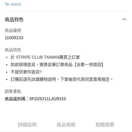
Te chichi
信用卡分期付款
3 期 0 利率 每期
NT$840
21家銀行
商品特色
合作金庫商業銀行
第一商業銀行
超商取貨付款
商品編號
華南商業銀行
彰化商業銀行
11009233
LINE Pay
上海商業儲蓄銀行
台北富邦商業銀行
國泰世華商業銀行
兆豐國際商業銀行
商品特色
Apple Pay
臺灣中小企業銀行
台中商業銀行
於 STRIPE CLUB TAIWAN購買之訂單
匯豐（台灣）商業銀行
華泰商業銀行
街口支付
如欲辦理退貨，需將該筆訂單商品【全數一併退回】
聯邦商業銀行
遠東國際商業銀行
元大商業銀行
永豐商業銀行
不提供單件退貨!!
悠遊付
玉山商業銀行
星展（台灣）商業銀行
訂購前請先詳讀購物說明，下單後即代表同意賣場規定。
台新國際商業銀行
中國信託商業銀行
Google Pay
台灣樂天信用卡公司
銷售重點
大哥付你分期
商品識別碼：0FD25211LA1B310
相關說明
【大哥付你分期使用說明】
AFTEE先享後付
1.本服務由台灣大哥大提供，台灣大哥大用戶可立即使用無須另外申請。
2.付款方式選擇「大哥付你分期」，訂單成立後會自動跳轉到大哥付的交易
相關說明
詳細說明
商品規格
相關推薦
流程，驗證手機門號後，選擇欲分期的期數、繳款截止日，確認付款後即完
【關於「AFTEE先享後付」】
成交易。
ATM付款