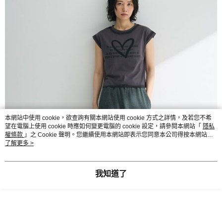
本網站中使用 cookie，欲查詢有關本網站使用 cookie 方式之詳情，及若您不希
望在電腦上使用 cookie 時應如何變更電腦的 cookie 設定，請參閱本網站「
隱私
權條款
」之 Cookie 聲明。您繼續使用本網站即表示您同意本公司得按本網站使
用條款之 Cookie 聲明使用 cookie。
了解更多 >
我知道了