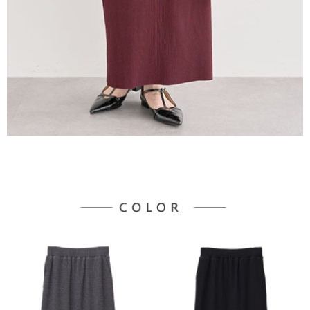
宅配
「AFTEE先享後付」，若未經同意申辦者引起之損失，本公司不負相關責
任。
每筆NT$90，滿NT$888(含以上)免運費
４．使用「AFTEE先享後付」時，將依據個別帳號之用戶狀況，依本公司即
時審查核予不同之上限額度；若仍有額度不足之情形，本公司將視審查結果
請求用戶進行身份認證。
５．嚴禁一人註冊多個帳號或使用他人資訊註冊。若發現惡意使用之情形，
恩沛科技股份有限公司將有權停止該用戶之使用額度並採取法律行動。