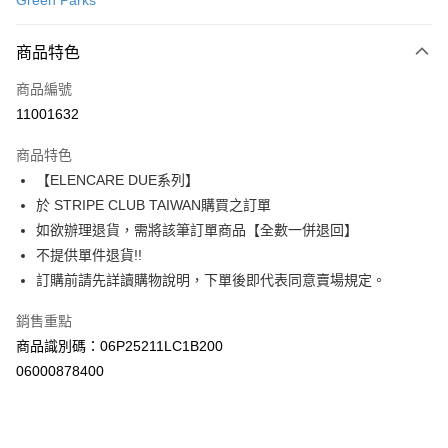
Green Parks
信用卡分期付款
3 期 0 利率 每期
NT$693
21家銀行
商品特色
合作金庫商業銀行
第一商業銀行
超商取貨付款
商品編號
華南商業銀行
彰化商業銀行
11001632
LINE Pay
上海商業儲蓄銀行
台北富邦商業銀行
國泰世華商業銀行
兆豐國際商業銀行
商品特色
Apple Pay
臺灣中小企業銀行
台中商業銀行
【ELENCARE DUE系列】
匯豐（台灣）商業銀行
華泰商業銀行
街口支付
於 STRIPE CLUB TAIWAN購買之訂單
聯邦商業銀行
遠東國際商業銀行
元大商業銀行
永豐商業銀行
如欲辦理退貨，需將該筆訂單商品【全數一併退回】
悠遊付
玉山商業銀行
星展（台灣）商業銀行
不提供單件退貨!!
台新國際商業銀行
中國信託商業銀行
Google Pay
訂購前請先詳讀購物說明，下單後即代表同意賣場規定。
台灣樂天信用卡公司
大哥付你分期
銷售重點
相關說明
商品識別碼：06P25211LC1B200
【大哥付你分期使用說明】
AFTEE先享後付
06000878400
1.本服務由台灣大哥大提供，台灣大哥大用戶可立即使用無須另外申請。
2.付款方式選擇「大哥付你分期」，訂單成立後會自動跳轉到大哥付的交易
相關說明
流程，驗證手機門號後，選擇欲分期的期數、繳款截止日，確認付款後即完
【關於「AFTEE先享後付」】
成交易。
ATM付款
AFTEE先享後付是「在收到商品之後才付款」的支付方式。 讓您購物簡單
3.實際核准額度、可分期數及費用金額請依後續交易確認頁面所載為準。