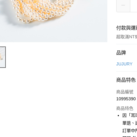
付款與運
超取滿NT$
付款方式
品牌
信用卡一
JUJURY
信用卡分
商品特色
3 期 
商品編號
合作金
超商取貨
10995390
華南商
LINE Pay
上海商
商品特色
國泰世
因「耳
Apple Pay
臺灣中
單退、
匯豐（
街口支付
訂單中
聯邦商