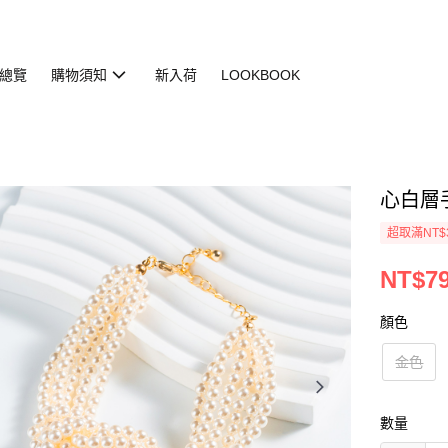
總覽
購物須知
新入荷
LOOKBOOK
心白層手鍊
超取滿NT$
NT$7
顏色
金色
數量