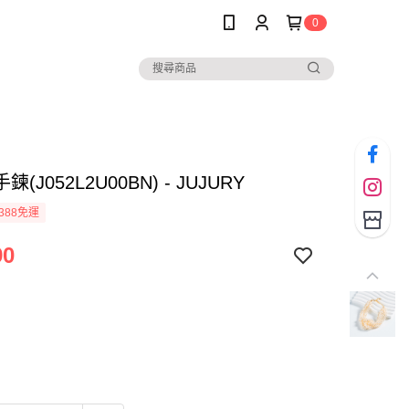
0
(J052L2U00BN) - JUJURY
388免運
90