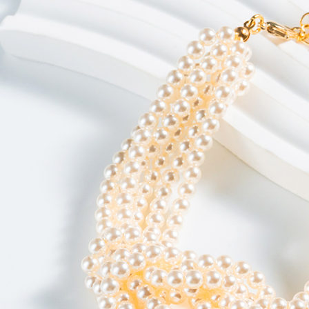
款買賣價
先享後付
每筆NT$6
2.基於同
※ 交易是
資料（包
是否繳費成
萊爾富純
用，由本
付客戶支
每筆NT$6
3.完整用
【注意事
7-11取貨
１．透過由
交易，需
每筆NT$6
求債權轉
２．關於
7-11純取
https://aft
每筆NT$6
３．未成
「AFTE
宅配
任。
４．使用「
每筆NT$9
即時審查
結果請求
５．嚴禁
形，恩沛
動。