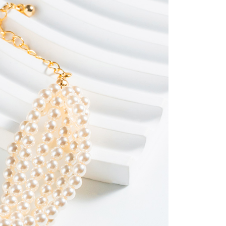
金債權讓與本公司後，依約使用本公司帳單繳交帳款。
繳納相關費用。
0，滿NT$888(含以上)免運費
意付款使用「大哥付你分期」之契約關係目的，商店將以您的個人
否成功請以「AFTEE先享後付 」之結帳頁面顯示為準，若有關於
含姓名、電話或地址）提供予台灣大哥大進項蒐集、處理及利
功／繳費後需取消欲退款等相關疑問，請聯繫「AFTEE先享後
取貨
公司與您本人進行分期帳單所需資料之確認、核對及更正。
援中心」
https://netprotections.freshdesk.com/support/home
0，滿NT$888(含以上)免運費
戶服務條款，請詳閱以下連結：
https://oppay.tw/userRule
項】
付款
恩沛科技股份有限公司提供之「AFTEE先享後付」服務完成之
依本服務之必要範圍內提供個人資料，並將交易相關給付款項請
0，滿NT$888(含以上)免運費
讓予恩沛科技股份有限公司。
個人資料處理事宜，請瀏覽以下網址：
貨
ee.tw/terms/#terms3
0，滿NT$888(含以上)免運費
年的使用者請事先徵得法定代理人或監護人之同意方可使用
E先享後付」，若未經同意申辦者引起之損失，本公司不負相關責
AFTEE先享後付」時，將依據個別帳號之用戶狀況，依本公司
0，滿NT$888(含以上)免運費
核予不同之上限額度；若仍有額度不足之情形，本公司將視審查
用戶進行身份認證。
一人註冊多個帳號或使用他人資訊註冊。若發現惡意使用之情
科技股份有限公司將有權停止該用戶之使用額度並採取法律行