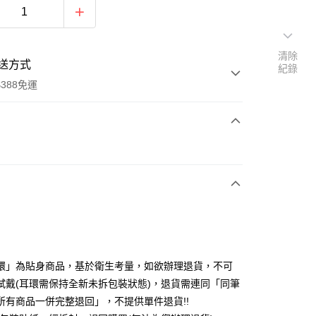
清除
送方式
紀錄
388免運
次付款
期付款
0 利率 每期
NT$263
21家銀行
庫商業銀行
第一商業銀行
付款
業銀行
彰化商業銀行
業儲蓄銀行
台北富邦商業銀行
華商業銀行
兆豐國際商業銀行
環」為貼身商品，基於衛生考量，如欲辦理退貨，不可
小企業銀行
台中商業銀行
試戴(耳環需保持全新未拆包裝狀態)，退貨需連同「同筆
台灣）商業銀行
華泰商業銀行
所有商品一併完整退回」，不提供單件退貨!!
業銀行
遠東國際商業銀行