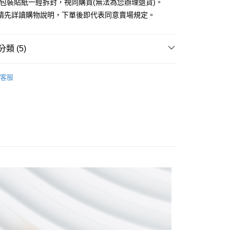
外包裝貼紙一經拆封，視同購買(無法為您辦理退貨)。
業銀行
永豐商業銀行
請先詳讀購物說明，下單後即代表同意賣場規定。
業銀行
星展（台灣）商業銀行
際商業銀行
中國信託商業銀行
y
天信用卡公司
分期
類 (5)
你分期使用說明】
BRACELET / 手環
享後付
客服
由台灣大哥大提供，台灣大哥大用戶可立即使用無須另外申請。
RY / 飾品
式選擇「大哥付你分期」，訂單成立後會自動跳轉到大哥付的交易
證手機門號後，選擇欲分期的期數、繳款截止日，確認付款後即
FTEE先享後付」】
ALL ITEMS
。
先享後付是「在收到商品之後才付款」的支付方式。 讓您購物簡單
准額度、可分期數及費用金額請依後續交易確認頁面所載為準。
心！
NEW ARRIVALS│新入荷
立30分鐘內，如未前往確認交易或遇審核未通過，訂單將自動取
：不需註冊會員、不需綁卡、不需儲值。
「轉專審核」未通過狀況，表示未達大哥付你分期系統評分，恕
：只要手機號碼，簡訊認證，即可結帳。
MS
JUJURY飾品 ➯ 2件8折
評估內容。
：先確認商品／服務後，再付款。
式說明】
付款
項不併入電信帳單，「大哥付你分期」於每月結算日後寄送繳費提
EE先享後付」結帳流程】
0，滿NT$388(含以上)免運費
方式選擇「AFTEE先享後付」後，將跳轉至「AFTEE先享後
訊連結打開帳單後，可選擇「超商條碼／台灣大直營門市／銀行轉
頁面，進行簡訊認證並確認金額後，即可完成結帳。
付／iPASS MONEY」等通路繳費。
貨
成立數日內，您將收到繳費通知簡訊。
費通知簡訊後14天內，點擊此簡訊中的連結，可透過四大超商
0，滿NT$388(含以上)免運費
項】
網路銀行／等多元方式進行付款，方視為交易完成。
係由「台灣大哥大股份有限公司」（以下簡稱本公司）所提供，讓
：結帳手續完成當下不需立刻繳費，但若您需要取消訂單，請聯
貨付款
易時，得透過本服務購買商品或服務，並由商店將買賣／分期付
的店家。未經商家同意取消之訂單仍視為有效，需透過AFTEE