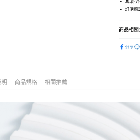
耳環-
元大商
悠遊付
訂購前
玉山商
台新國
Google Pa
台灣樂
大哥付你
商品相關分
相關說明
JUJURY
【大哥付
AFTEE先
分享
1.本服務
ACCESSO
2.付款方
相關說明
流程，驗
【關於「A
JUJURY
ATM付款
完成交易
AFTEE
3.實際核
便利好安
JUJURY
4.訂單成
１．簡單
消。如遇
說明
商品規格
相關推薦
２．便利
SALE ITE
運送方式
無法說明
３．安心
【繳款方
全家取貨
1.分期款
【「AFT
醒簡訊。
每筆NT$6
１．於結帳
2.透過簡
付」結帳
帳／街口支
全家純取
２．訂單
３．收到繳
每筆NT$6
【注意事
／ATM／
1.本服務
※ 請注意
萊爾富取
用戶於交
絡購買商品