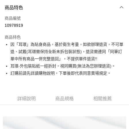
3 期 0 利率 每期
NT$130
21家銀行
商品特色
合作金庫商業銀行
第一商業銀行
超商取貨付款
商品編號
華南商業銀行
彰化商業銀行
10978919
LINE Pay
上海商業儲蓄銀行
台北富邦商業銀行
國泰世華商業銀行
兆豐國際商業銀行
商品特色
Apple Pay
臺灣中小企業銀行
台中商業銀行
因「耳環」為貼身商品，基於衛生考量，如欲辦理退貨，不可單
匯豐（台灣）商業銀行
華泰商業銀行
街口支付
退、試戴(耳環需保持全新未拆包裝狀態)，退貨需連同「同筆訂
聯邦商業銀行
遠東國際商業銀行
元大商業銀行
永豐商業銀行
單中所有商品一併完整退回」，不提供單件退貨!!
悠遊付
玉山商業銀行
星展（台灣）商業銀行
耳環-外包裝貼紙一經拆封，視同購買(無法為您辦理退貨)。
台新國際商業銀行
中國信託商業銀行
Google Pay
訂購前請先詳讀購物說明，下單後即代表同意賣場規定。
台灣樂天信用卡公司
大哥付你分期
相關說明
【大哥付你分期使用說明】
詳細說明
商品規格
相關推薦
AFTEE先享後付
1.本服務由台灣大哥大提供，台灣大哥大用戶可立即使用無須另外申請。
2.付款方式選擇「大哥付你分期」，訂單成立後會自動跳轉到大哥付的交易
相關說明
流程，驗證手機門號後，選擇欲分期的期數、繳款截止日，確認付款後即完
【關於「AFTEE先享後付」】
成交易。
ATM付款
AFTEE先享後付是「在收到商品之後才付款」的支付方式。 讓您購物簡單
3.實際核准額度、可分期數及費用金額請依後續交易確認頁面所載為準。
便利好安心！
4.訂單成立30分鐘內，如未前往確認交易或遇審核未通過，訂單將自動取
１．簡單：不需註冊會員、不需綁卡、不需儲值。