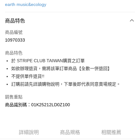
earth music&ecology
信用卡分期付款
3 期 0 利率 每期
NT$883
21家銀行
商品特色
合作金庫商業銀行
第一商業銀行
超商取貨付款
商品編號
華南商業銀行
彰化商業銀行
10970333
LINE Pay
上海商業儲蓄銀行
台北富邦商業銀行
國泰世華商業銀行
兆豐國際商業銀行
商品特色
Apple Pay
臺灣中小企業銀行
台中商業銀行
於 STRIPE CLUB TAIWAN購買之訂單
匯豐（台灣）商業銀行
華泰商業銀行
街口支付
如欲辦理退貨，需將該筆訂單商品【全數一併退回】
聯邦商業銀行
遠東國際商業銀行
元大商業銀行
永豐商業銀行
不提供單件退貨!!
悠遊付
玉山商業銀行
星展（台灣）商業銀行
訂購前請先詳讀購物說明，下單後即代表同意賣場規定。
台新國際商業銀行
中國信託商業銀行
Google Pay
台灣樂天信用卡公司
銷售重點
大哥付你分期
商品識別碼：01K25212LD0Z100
相關說明
【大哥付你分期使用說明】
AFTEE先享後付
1.本服務由台灣大哥大提供，台灣大哥大用戶可立即使用無須另外申請。
2.付款方式選擇「大哥付你分期」，訂單成立後會自動跳轉到大哥付的交易
相關說明
詳細說明
商品規格
相關推薦
流程，驗證手機門號後，選擇欲分期的期數、繳款截止日，確認付款後即完
【關於「AFTEE先享後付」】
成交易。
ATM付款