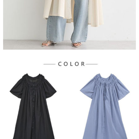
３．未成年的使用者請事先徵得法定代理人或監護人之同意方可使用
宅配
「AFTEE先享後付」，若未經同意申辦者引起之損失，本公司不負相關責
任。
每筆NT$90，滿NT$1,500(含以上)免運費
４．使用「AFTEE先享後付」時，將依據個別帳號之用戶狀況，依本公司即
時審查核予不同之上限額度；若仍有額度不足之情形，本公司將視審查結果
請求用戶進行身份認證。
５．嚴禁一人註冊多個帳號或使用他人資訊註冊。若發現惡意使用之情形，
恩沛科技股份有限公司將有權停止該用戶之使用額度並採取法律行動。