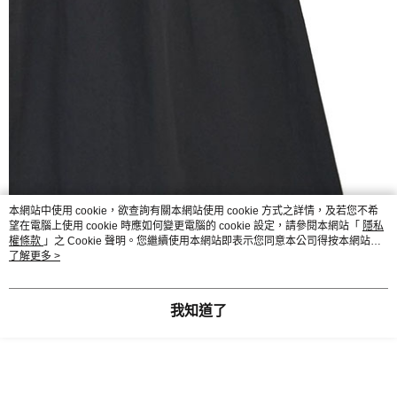
本網站中使用 cookie，欲查詢有關本網站使用 cookie 方式之詳情，及若您不希
望在電腦上使用 cookie 時應如何變更電腦的 cookie 設定，請參閱本網站「
隱私
權條款
」之 Cookie 聲明。您繼續使用本網站即表示您同意本公司得按本網站使
用條款之 Cookie 聲明使用 cookie。
了解更多 >
我知道了