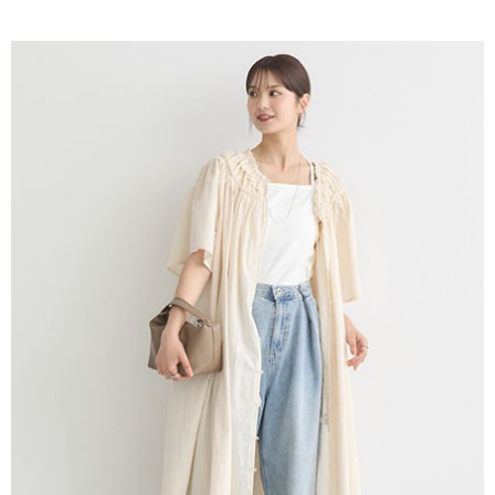
AFTEE先享後付是「在收到商品之後才付款」的支付方式。 讓您購物簡單
3.實際核准額度、可分期數及費用金額請依後續交易確認頁面所載為準。
便利好安心！
4.訂單成立30分鐘內，如未前往確認交易或遇審核未通過，訂單將自動取
１．簡單：不需註冊會員、不需綁卡、不需儲值。
運送方式
消。如遇「轉專審核」未通過狀況，表示未達大哥付你分期系統評分，恕無
２．便利：只要手機號碼，簡訊認證，即可結帳。
法說明評估內容。
３．安心：先確認商品／服務後，再付款。
全家取貨付款
【繳款方式說明】
1.分期款項不併入電信帳單，「大哥付你分期」於每月結算日後寄送繳費提
每筆NT$60，滿NT$1,500(含以上)免運費
【「AFTEE先享後付」結帳流程】
醒簡訊。
１．於結帳方式選擇「AFTEE先享後付」後，將跳轉至「AFTEE先享後付」
2.透過簡訊連結打開帳單後，可選擇「超商條碼／台灣大直營門市／銀行轉
全家純取貨
結帳頁面，進行簡訊認證並確認金額後，即可完成結帳。
帳／街口支付／iPASS MONEY」等通路繳費。
２．訂單成立數日內，您將收到繳費通知簡訊。
每筆NT$60，滿NT$1,500(含以上)免運費
３．收到繳費通知簡訊後14天內，點擊此簡訊中的連結，可透過四大超商／
【注意事項】
ATM／網路銀行／等多元方式進行付款，方視為交易完成。
萊爾富取貨付款
1.本服務係由「台灣大哥大股份有限公司」（以下簡稱本公司）所提供，讓
※ 請注意：結帳手續完成當下不需立刻繳費，但若您需要取消訂單，請聯絡
用戶於交易時，得透過本服務購買商品或服務，並由商店將買賣／分期付款
每筆NT$60，滿NT$1,500(含以上)免運費
購買商品的店家。未經商家同意取消之訂單仍視為有效，需透過AFTEE先享
買賣價金債權讓與本公司後，依約使用本公司帳單繳交帳款。
後付繳納相關費用。
2.基於同意付款使用「大哥付你分期」之契約關係目的，商店將以您的個人
萊爾富純取貨
※ 交易是否成功請以「AFTEE先享後付 」之結帳頁面顯示為準，若有關於
資料（包含姓名、電話或地址）提供予台灣大哥大進項蒐集、處理及利用，
是否繳費成功／繳費後需取消欲退款等相關疑問，請聯繫「AFTEE先享後付
每筆NT$60，滿NT$1,500(含以上)免運費
由本公司與您本人進行分期帳單所需資料之確認、核對及更正。
客戶支援中心」
https://netprotections.freshdesk.com/support/home
3.完整用戶服務條款，請詳閱以下連結：
https://oppay.tw/userRule
7-11取貨付款
【注意事項】
１．透過由恩沛科技股份有限公司提供之「AFTEE先享後付」服務完成之交
每筆NT$60，滿NT$1,500(含以上)免運費
易，需依本服務之必要範圍內提供個人資料，並將交易相關給付款項請求債
權轉讓予恩沛科技股份有限公司。
7-11純取貨
２．關於個人資料處理事宜，請瀏覽以下網址：
每筆NT$60，滿NT$1,500(含以上)免運費
https://aftee.tw/terms/#terms3