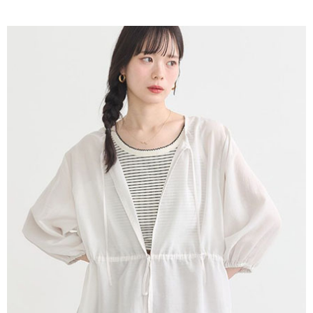
AFTEE先享後付是「在收到商品之後才付款」的支付方式。 讓您購物簡單
3.實際核准額度、可分期數及費用金額請依後續交易確認頁面所載為準。
便利好安心！
4.訂單成立30分鐘內，如未前往確認交易或遇審核未通過，訂單將自動取
１．簡單：不需註冊會員、不需綁卡、不需儲值。
運送方式
消。如遇「轉專審核」未通過狀況，表示未達大哥付你分期系統評分，恕無
２．便利：只要手機號碼，簡訊認證，即可結帳。
法說明評估內容。
３．安心：先確認商品／服務後，再付款。
全家取貨付款
【繳款方式說明】
1.分期款項不併入電信帳單，「大哥付你分期」於每月結算日後寄送繳費提
每筆NT$60，滿NT$388(含以上)免運費
【「AFTEE先享後付」結帳流程】
醒簡訊。
１．於結帳方式選擇「AFTEE先享後付」後，將跳轉至「AFTEE先享後付」
2.透過簡訊連結打開帳單後，可選擇「超商條碼／台灣大直營門市／銀行轉
全家純取貨
結帳頁面，進行簡訊認證並確認金額後，即可完成結帳。
帳／街口支付／iPASS MONEY」等通路繳費。
２．訂單成立數日內，您將收到繳費通知簡訊。
每筆NT$60，滿NT$388(含以上)免運費
３．收到繳費通知簡訊後14天內，點擊此簡訊中的連結，可透過四大超商／
【注意事項】
ATM／網路銀行／等多元方式進行付款，方視為交易完成。
萊爾富取貨付款
1.本服務係由「台灣大哥大股份有限公司」（以下簡稱本公司）所提供，讓
※ 請注意：結帳手續完成當下不需立刻繳費，但若您需要取消訂單，請聯絡
用戶於交易時，得透過本服務購買商品或服務，並由商店將買賣／分期付款
每筆NT$60，滿NT$888(含以上)免運費
購買商品的店家。未經商家同意取消之訂單仍視為有效，需透過AFTEE先享
買賣價金債權讓與本公司後，依約使用本公司帳單繳交帳款。
後付繳納相關費用。
2.基於同意付款使用「大哥付你分期」之契約關係目的，商店將以您的個人
萊爾富純取貨
※ 交易是否成功請以「AFTEE先享後付 」之結帳頁面顯示為準，若有關於
資料（包含姓名、電話或地址）提供予台灣大哥大進項蒐集、處理及利用，
是否繳費成功／繳費後需取消欲退款等相關疑問，請聯繫「AFTEE先享後付
每筆NT$60，滿NT$888(含以上)免運費
由本公司與您本人進行分期帳單所需資料之確認、核對及更正。
客戶支援中心」
https://netprotections.freshdesk.com/support/home
3.完整用戶服務條款，請詳閱以下連結：
https://oppay.tw/userRule
7-11取貨付款
【注意事項】
１．透過由恩沛科技股份有限公司提供之「AFTEE先享後付」服務完成之交
每筆NT$60，滿NT$888(含以上)免運費
易，需依本服務之必要範圍內提供個人資料，並將交易相關給付款項請求債
權轉讓予恩沛科技股份有限公司。
7-11純取貨
２．關於個人資料處理事宜，請瀏覽以下網址：
每筆NT$60，滿NT$888(含以上)免運費
https://aftee.tw/terms/#terms3