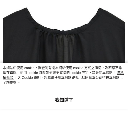
本網站中使用 cookie，欲查詢有關本網站使用 cookie 方式之詳情，及若您不希
望在電腦上使用 cookie 時應如何變更電腦的 cookie 設定，請參閱本網站「
隱私
權條款
」之 Cookie 聲明。您繼續使用本網站即表示您同意本公司得按本網站使
用條款之 Cookie 聲明使用 cookie。
了解更多 >
我知道了