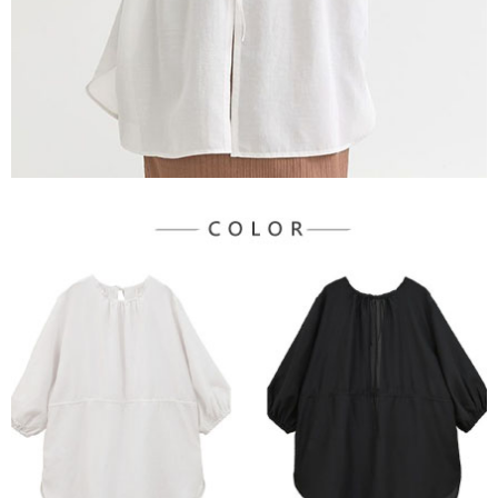
３．未成年的使用者請事先徵得法定代理人或監護人之同意方可使用
宅配
「AFTEE先享後付」，若未經同意申辦者引起之損失，本公司不負相關責
任。
每筆NT$90，滿NT$888(含以上)免運費
４．使用「AFTEE先享後付」時，將依據個別帳號之用戶狀況，依本公司即
時審查核予不同之上限額度；若仍有額度不足之情形，本公司將視審查結果
請求用戶進行身份認證。
５．嚴禁一人註冊多個帳號或使用他人資訊註冊。若發現惡意使用之情形，
恩沛科技股份有限公司將有權停止該用戶之使用額度並採取法律行動。