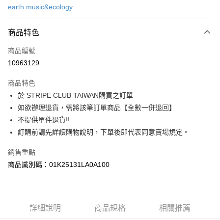
earth music&ecology
信用卡分期付款
3 期 0 利率 每期
NT$630
21家銀行
商品特色
合作金庫商業銀行
第一商業銀行
超商取貨付款
商品編號
華南商業銀行
彰化商業銀行
10963129
LINE Pay
上海商業儲蓄銀行
台北富邦商業銀行
國泰世華商業銀行
兆豐國際商業銀行
商品特色
Apple Pay
臺灣中小企業銀行
台中商業銀行
於 STRIPE CLUB TAIWAN購買之訂單
匯豐（台灣）商業銀行
華泰商業銀行
街口支付
如欲辦理退貨，需將該筆訂單商品【全數一併退回】
聯邦商業銀行
遠東國際商業銀行
元大商業銀行
永豐商業銀行
不提供單件退貨!!
悠遊付
玉山商業銀行
星展（台灣）商業銀行
訂購前請先詳讀購物說明，下單後即代表同意賣場規定。
台新國際商業銀行
中國信託商業銀行
Google Pay
台灣樂天信用卡公司
銷售重點
大哥付你分期
商品識別碼：01K25131LA0A100
相關說明
【大哥付你分期使用說明】
AFTEE先享後付
1.本服務由台灣大哥大提供，台灣大哥大用戶可立即使用無須另外申請。
2.付款方式選擇「大哥付你分期」，訂單成立後會自動跳轉到大哥付的交易
相關說明
詳細說明
商品規格
相關推薦
流程，驗證手機門號後，選擇欲分期的期數、繳款截止日，確認付款後即完
【關於「AFTEE先享後付」】
成交易。
ATM付款