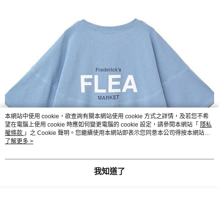
本網站中使用 cookie，欲查詢有關本網站使用 cookie 方式之詳情，及若您不希
望在電腦上使用 cookie 時應如何變更電腦的 cookie 設定，請參閱本網站「
隱私
權條款
」之 Cookie 聲明。您繼續使用本網站即表示您同意本公司得按本網站使
用條款之 Cookie 聲明使用 cookie。
了解更多 >
我知道了