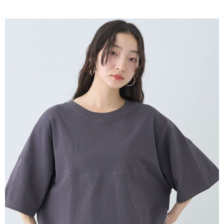
AFTEE先享後付是「在收到商品之後才付款」的支付方式。 讓您購物簡單
3.實際核准額度、可分期數及費用金額請依後續交易確認頁面所載為準。
便利好安心！
4.訂單成立30分鐘內，如未前往確認交易或遇審核未通過，訂單將自動取
１．簡單：不需註冊會員、不需綁卡、不需儲值。
運送方式
消。如遇「轉專審核」未通過狀況，表示未達大哥付你分期系統評分，恕無
２．便利：只要手機號碼，簡訊認證，即可結帳。
法說明評估內容。
３．安心：先確認商品／服務後，再付款。
全家取貨付款
【繳款方式說明】
1.分期款項不併入電信帳單，「大哥付你分期」於每月結算日後寄送繳費提
每筆NT$60，滿NT$388(含以上)免運費
【「AFTEE先享後付」結帳流程】
醒簡訊。
１．於結帳方式選擇「AFTEE先享後付」後，將跳轉至「AFTEE先享後付」
2.透過簡訊連結打開帳單後，可選擇「超商條碼／台灣大直營門市／銀行轉
全家純取貨
結帳頁面，進行簡訊認證並確認金額後，即可完成結帳。
帳／街口支付／iPASS MONEY」等通路繳費。
２．訂單成立數日內，您將收到繳費通知簡訊。
每筆NT$60，滿NT$388(含以上)免運費
３．收到繳費通知簡訊後14天內，點擊此簡訊中的連結，可透過四大超商／
【注意事項】
ATM／網路銀行／等多元方式進行付款，方視為交易完成。
萊爾富取貨付款
1.本服務係由「台灣大哥大股份有限公司」（以下簡稱本公司）所提供，讓
※ 請注意：結帳手續完成當下不需立刻繳費，但若您需要取消訂單，請聯絡
用戶於交易時，得透過本服務購買商品或服務，並由商店將買賣／分期付款
每筆NT$60，滿NT$888(含以上)免運費
購買商品的店家。未經商家同意取消之訂單仍視為有效，需透過AFTEE先享
買賣價金債權讓與本公司後，依約使用本公司帳單繳交帳款。
後付繳納相關費用。
2.基於同意付款使用「大哥付你分期」之契約關係目的，商店將以您的個人
萊爾富純取貨
※ 交易是否成功請以「AFTEE先享後付 」之結帳頁面顯示為準，若有關於
資料（包含姓名、電話或地址）提供予台灣大哥大進項蒐集、處理及利用，
是否繳費成功／繳費後需取消欲退款等相關疑問，請聯繫「AFTEE先享後付
每筆NT$60，滿NT$888(含以上)免運費
由本公司與您本人進行分期帳單所需資料之確認、核對及更正。
客戶支援中心」
https://netprotections.freshdesk.com/support/home
3.完整用戶服務條款，請詳閱以下連結：
https://oppay.tw/userRule
7-11取貨付款
【注意事項】
１．透過由恩沛科技股份有限公司提供之「AFTEE先享後付」服務完成之交
每筆NT$60，滿NT$888(含以上)免運費
易，需依本服務之必要範圍內提供個人資料，並將交易相關給付款項請求債
權轉讓予恩沛科技股份有限公司。
7-11純取貨
２．關於個人資料處理事宜，請瀏覽以下網址：
每筆NT$60，滿NT$888(含以上)免運費
https://aftee.tw/terms/#terms3