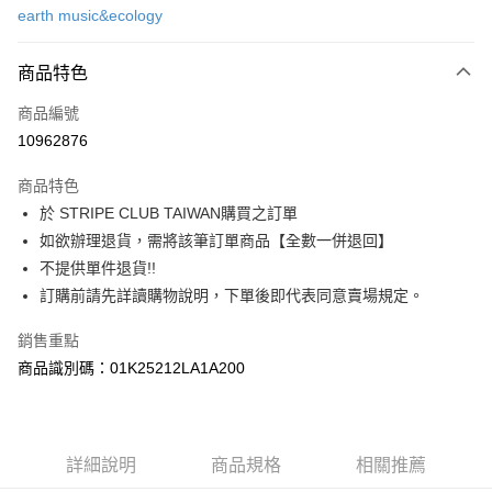
earth music&ecology
信用卡分期付款
3 期 0 利率 每期
NT$503
21家銀行
商品特色
合作金庫商業銀行
第一商業銀行
超商取貨付款
商品編號
華南商業銀行
彰化商業銀行
10962876
LINE Pay
上海商業儲蓄銀行
台北富邦商業銀行
國泰世華商業銀行
兆豐國際商業銀行
商品特色
Apple Pay
臺灣中小企業銀行
台中商業銀行
於 STRIPE CLUB TAIWAN購買之訂單
匯豐（台灣）商業銀行
華泰商業銀行
街口支付
如欲辦理退貨，需將該筆訂單商品【全數一併退回】
聯邦商業銀行
遠東國際商業銀行
元大商業銀行
永豐商業銀行
不提供單件退貨!!
悠遊付
玉山商業銀行
星展（台灣）商業銀行
訂購前請先詳讀購物說明，下單後即代表同意賣場規定。
台新國際商業銀行
中國信託商業銀行
Google Pay
台灣樂天信用卡公司
銷售重點
大哥付你分期
商品識別碼：01K25212LA1A200
相關說明
【大哥付你分期使用說明】
AFTEE先享後付
1.本服務由台灣大哥大提供，台灣大哥大用戶可立即使用無須另外申請。
2.付款方式選擇「大哥付你分期」，訂單成立後會自動跳轉到大哥付的交易
相關說明
詳細說明
商品規格
相關推薦
流程，驗證手機門號後，選擇欲分期的期數、繳款截止日，確認付款後即完
【關於「AFTEE先享後付」】
成交易。
ATM付款