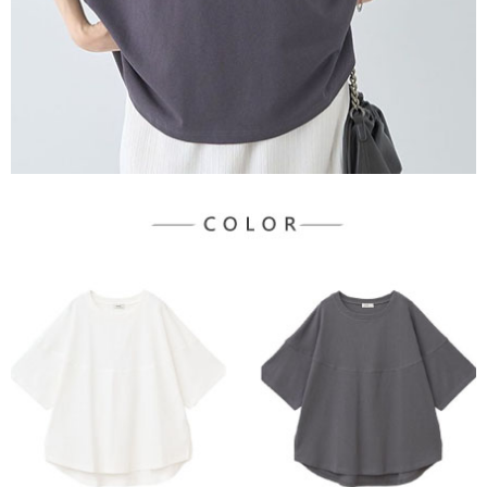
３．未成年的使用者請事先徵得法定代理人或監護人之同意方可使用
宅配
「AFTEE先享後付」，若未經同意申辦者引起之損失，本公司不負相關責
任。
每筆NT$90，滿NT$888(含以上)免運費
４．使用「AFTEE先享後付」時，將依據個別帳號之用戶狀況，依本公司即
時審查核予不同之上限額度；若仍有額度不足之情形，本公司將視審查結果
請求用戶進行身份認證。
５．嚴禁一人註冊多個帳號或使用他人資訊註冊。若發現惡意使用之情形，
恩沛科技股份有限公司將有權停止該用戶之使用額度並採取法律行動。