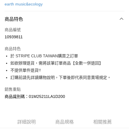
earth music&ecology
信用卡分期付款
3 期 0 利率 每期
NT$503
21家銀行
商品特色
合作金庫商業銀行
第一商業銀行
超商取貨付款
商品編號
華南商業銀行
彰化商業銀行
10939811
LINE Pay
上海商業儲蓄銀行
台北富邦商業銀行
國泰世華商業銀行
兆豐國際商業銀行
商品特色
Apple Pay
臺灣中小企業銀行
台中商業銀行
於 STRIPE CLUB TAIWAN購買之訂單
匯豐（台灣）商業銀行
華泰商業銀行
街口支付
如欲辦理退貨，需將該筆訂單商品【全數一併退回】
聯邦商業銀行
遠東國際商業銀行
元大商業銀行
永豐商業銀行
不提供單件退貨!!
悠遊付
玉山商業銀行
星展（台灣）商業銀行
訂購前請先詳讀購物說明，下單後即代表同意賣場規定。
台新國際商業銀行
中國信託商業銀行
Google Pay
台灣樂天信用卡公司
銷售重點
大哥付你分期
商品識別碼：01M25211LA1D200
相關說明
【大哥付你分期使用說明】
AFTEE先享後付
1.本服務由台灣大哥大提供，台灣大哥大用戶可立即使用無須另外申請。
2.付款方式選擇「大哥付你分期」，訂單成立後會自動跳轉到大哥付的交易
相關說明
詳細說明
商品規格
相關推薦
流程，驗證手機門號後，選擇欲分期的期數、繳款截止日，確認付款後即完
【關於「AFTEE先享後付」】
成交易。
ATM付款