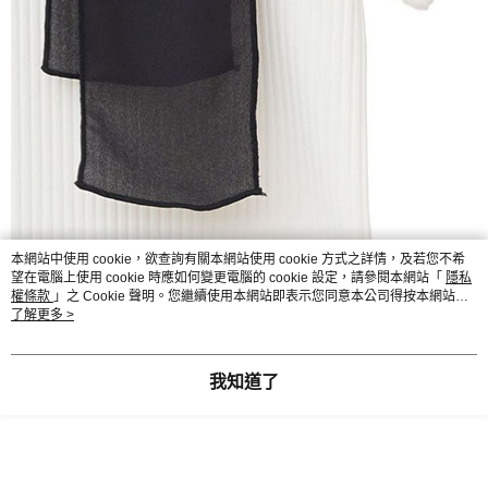
本網站中使用 cookie，欲查詢有關本網站使用 cookie 方式之詳情，及若您不希
望在電腦上使用 cookie 時應如何變更電腦的 cookie 設定，請參閱本網站「
隱私
權條款
」之 Cookie 聲明。您繼續使用本網站即表示您同意本公司得按本網站使
用條款之 Cookie 聲明使用 cookie。
了解更多 >
我知道了