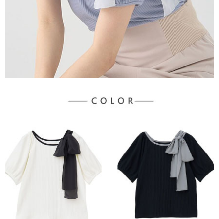
３．未成年的使用者請事先徵得法定代理人或監護人之同意方可使用
宅配
「AFTEE先享後付」，若未經同意申辦者引起之損失，本公司不負相關責
任。
每筆NT$90，滿NT$1,500(含以上)免運費
４．使用「AFTEE先享後付」時，將依據個別帳號之用戶狀況，依本公司即
時審查核予不同之上限額度；若仍有額度不足之情形，本公司將視審查結果
請求用戶進行身份認證。
５．嚴禁一人註冊多個帳號或使用他人資訊註冊。若發現惡意使用之情形，
恩沛科技股份有限公司將有權停止該用戶之使用額度並採取法律行動。