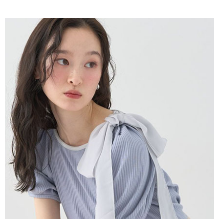
AFTEE先享後付是「在收到商品之後才付款」的支付方式。 讓您購物簡單
3.實際核准額度、可分期數及費用金額請依後續交易確認頁面所載為準。
便利好安心！
4.訂單成立30分鐘內，如未前往確認交易或遇審核未通過，訂單將自動取
１．簡單：不需註冊會員、不需綁卡、不需儲值。
運送方式
消。如遇「轉專審核」未通過狀況，表示未達大哥付你分期系統評分，恕無
２．便利：只要手機號碼，簡訊認證，即可結帳。
法說明評估內容。
３．安心：先確認商品／服務後，再付款。
全家取貨付款
【繳款方式說明】
1.分期款項不併入電信帳單，「大哥付你分期」於每月結算日後寄送繳費提
每筆NT$60，滿NT$1,500(含以上)免運費
【「AFTEE先享後付」結帳流程】
醒簡訊。
１．於結帳方式選擇「AFTEE先享後付」後，將跳轉至「AFTEE先享後付」
2.透過簡訊連結打開帳單後，可選擇「超商條碼／台灣大直營門市／銀行轉
全家純取貨
結帳頁面，進行簡訊認證並確認金額後，即可完成結帳。
帳／街口支付／iPASS MONEY」等通路繳費。
２．訂單成立數日內，您將收到繳費通知簡訊。
每筆NT$60，滿NT$1,500(含以上)免運費
３．收到繳費通知簡訊後14天內，點擊此簡訊中的連結，可透過四大超商／
【注意事項】
ATM／網路銀行／等多元方式進行付款，方視為交易完成。
萊爾富取貨付款
1.本服務係由「台灣大哥大股份有限公司」（以下簡稱本公司）所提供，讓
※ 請注意：結帳手續完成當下不需立刻繳費，但若您需要取消訂單，請聯絡
用戶於交易時，得透過本服務購買商品或服務，並由商店將買賣／分期付款
每筆NT$60，滿NT$1,500(含以上)免運費
購買商品的店家。未經商家同意取消之訂單仍視為有效，需透過AFTEE先享
買賣價金債權讓與本公司後，依約使用本公司帳單繳交帳款。
後付繳納相關費用。
2.基於同意付款使用「大哥付你分期」之契約關係目的，商店將以您的個人
萊爾富純取貨
※ 交易是否成功請以「AFTEE先享後付 」之結帳頁面顯示為準，若有關於
資料（包含姓名、電話或地址）提供予台灣大哥大進項蒐集、處理及利用，
是否繳費成功／繳費後需取消欲退款等相關疑問，請聯繫「AFTEE先享後付
每筆NT$60，滿NT$1,500(含以上)免運費
由本公司與您本人進行分期帳單所需資料之確認、核對及更正。
客戶支援中心」
https://netprotections.freshdesk.com/support/home
3.完整用戶服務條款，請詳閱以下連結：
https://oppay.tw/userRule
7-11取貨付款
【注意事項】
１．透過由恩沛科技股份有限公司提供之「AFTEE先享後付」服務完成之交
每筆NT$60，滿NT$1,500(含以上)免運費
易，需依本服務之必要範圍內提供個人資料，並將交易相關給付款項請求債
權轉讓予恩沛科技股份有限公司。
7-11純取貨
２．關於個人資料處理事宜，請瀏覽以下網址：
每筆NT$60，滿NT$1,500(含以上)免運費
https://aftee.tw/terms/#terms3