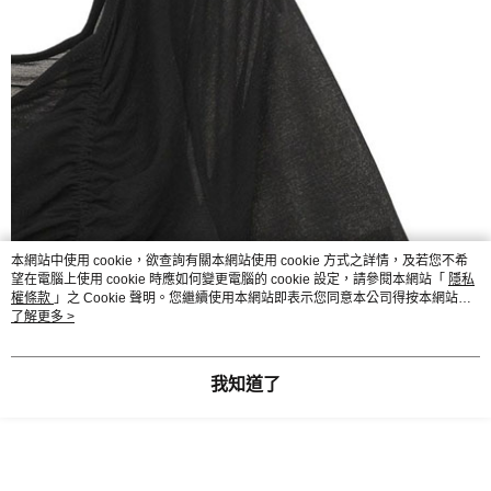
本網站中使用 cookie，欲查詢有關本網站使用 cookie 方式之詳情，及若您不希
望在電腦上使用 cookie 時應如何變更電腦的 cookie 設定，請參閱本網站「
隱私
權條款
」之 Cookie 聲明。您繼續使用本網站即表示您同意本公司得按本網站使
用條款之 Cookie 聲明使用 cookie。
了解更多 >
我知道了