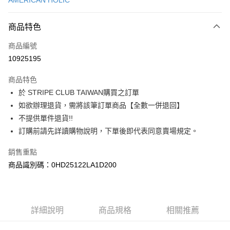
AMERICAN HOLIC
信用卡分期付款
3 期 0 利率 每期
NT$450
21家銀行
商品特色
合作金庫商業銀行
第一商業銀行
超商取貨付款
商品編號
華南商業銀行
彰化商業銀行
10925195
LINE Pay
上海商業儲蓄銀行
台北富邦商業銀行
國泰世華商業銀行
兆豐國際商業銀行
商品特色
Apple Pay
臺灣中小企業銀行
台中商業銀行
於 STRIPE CLUB TAIWAN購買之訂單
匯豐（台灣）商業銀行
華泰商業銀行
街口支付
如欲辦理退貨，需將該筆訂單商品【全數一併退回】
聯邦商業銀行
遠東國際商業銀行
元大商業銀行
永豐商業銀行
不提供單件退貨!!
悠遊付
玉山商業銀行
星展（台灣）商業銀行
訂購前請先詳讀購物說明，下單後即代表同意賣場規定。
台新國際商業銀行
中國信託商業銀行
Google Pay
台灣樂天信用卡公司
銷售重點
大哥付你分期
商品識別碼：0HD25122LA1D200
相關說明
【大哥付你分期使用說明】
AFTEE先享後付
1.本服務由台灣大哥大提供，台灣大哥大用戶可立即使用無須另外申請。
2.付款方式選擇「大哥付你分期」，訂單成立後會自動跳轉到大哥付的交易
相關說明
詳細說明
商品規格
相關推薦
流程，驗證手機門號後，選擇欲分期的期數、繳款截止日，確認付款後即完
【關於「AFTEE先享後付」】
成交易。
ATM付款
AFTEE先享後付是「在收到商品之後才付款」的支付方式。 讓您購物簡單
3.實際核准額度、可分期數及費用金額請依後續交易確認頁面所載為準。