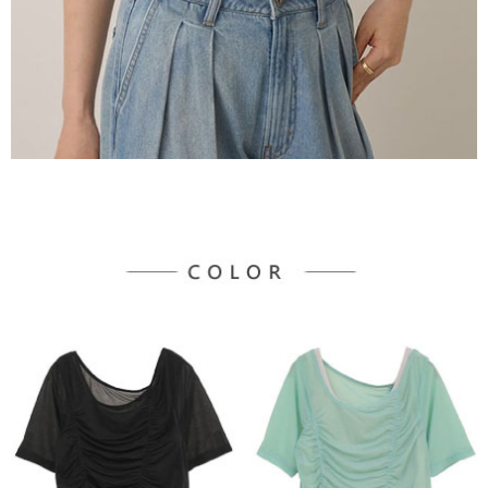
宅配
「AFTEE先享後付」，若未經同意申辦者引起之損失，本公司不負相關責
任。
每筆NT$90，滿NT$888(含以上)免運費
４．使用「AFTEE先享後付」時，將依據個別帳號之用戶狀況，依本公司即
時審查核予不同之上限額度；若仍有額度不足之情形，本公司將視審查結果
請求用戶進行身份認證。
５．嚴禁一人註冊多個帳號或使用他人資訊註冊。若發現惡意使用之情形，
恩沛科技股份有限公司將有權停止該用戶之使用額度並採取法律行動。