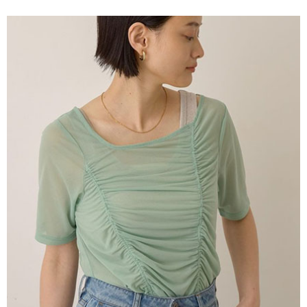
便利好安心！
4.訂單成立30分鐘內，如未前往確認交易或遇審核未通過，訂單將自動取
１．簡單：不需註冊會員、不需綁卡、不需儲值。
運送方式
消。如遇「轉專審核」未通過狀況，表示未達大哥付你分期系統評分，恕無
２．便利：只要手機號碼，簡訊認證，即可結帳。
法說明評估內容。
３．安心：先確認商品／服務後，再付款。
全家取貨付款
【繳款方式說明】
1.分期款項不併入電信帳單，「大哥付你分期」於每月結算日後寄送繳費提
每筆NT$60，滿NT$388(含以上)免運費
【「AFTEE先享後付」結帳流程】
醒簡訊。
１．於結帳方式選擇「AFTEE先享後付」後，將跳轉至「AFTEE先享後付」
2.透過簡訊連結打開帳單後，可選擇「超商條碼／台灣大直營門市／銀行轉
全家純取貨
結帳頁面，進行簡訊認證並確認金額後，即可完成結帳。
帳／街口支付／iPASS MONEY」等通路繳費。
２．訂單成立數日內，您將收到繳費通知簡訊。
每筆NT$60，滿NT$388(含以上)免運費
３．收到繳費通知簡訊後14天內，點擊此簡訊中的連結，可透過四大超商／
【注意事項】
ATM／網路銀行／等多元方式進行付款，方視為交易完成。
萊爾富取貨付款
1.本服務係由「台灣大哥大股份有限公司」（以下簡稱本公司）所提供，讓
※ 請注意：結帳手續完成當下不需立刻繳費，但若您需要取消訂單，請聯絡
用戶於交易時，得透過本服務購買商品或服務，並由商店將買賣／分期付款
每筆NT$60，滿NT$888(含以上)免運費
購買商品的店家。未經商家同意取消之訂單仍視為有效，需透過AFTEE先享
買賣價金債權讓與本公司後，依約使用本公司帳單繳交帳款。
後付繳納相關費用。
2.基於同意付款使用「大哥付你分期」之契約關係目的，商店將以您的個人
萊爾富純取貨
※ 交易是否成功請以「AFTEE先享後付 」之結帳頁面顯示為準，若有關於
資料（包含姓名、電話或地址）提供予台灣大哥大進項蒐集、處理及利用，
是否繳費成功／繳費後需取消欲退款等相關疑問，請聯繫「AFTEE先享後付
每筆NT$60，滿NT$888(含以上)免運費
由本公司與您本人進行分期帳單所需資料之確認、核對及更正。
客戶支援中心」
https://netprotections.freshdesk.com/support/home
3.完整用戶服務條款，請詳閱以下連結：
https://oppay.tw/userRule
7-11取貨付款
【注意事項】
１．透過由恩沛科技股份有限公司提供之「AFTEE先享後付」服務完成之交
每筆NT$60，滿NT$888(含以上)免運費
易，需依本服務之必要範圍內提供個人資料，並將交易相關給付款項請求債
權轉讓予恩沛科技股份有限公司。
7-11純取貨
２．關於個人資料處理事宜，請瀏覽以下網址：
每筆NT$60，滿NT$888(含以上)免運費
https://aftee.tw/terms/#terms3
３．未成年的使用者請事先徵得法定代理人或監護人之同意方可使用