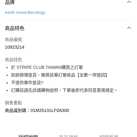
品牌
信用卡一次付款
earth music&ecology
信用卡分期付款
3 期 0 利率 每期
NT$1,006
21家銀行
商品特色
合作金庫商業銀行
第一商業銀行
超商取貨付款
商品編號
華南商業銀行
彰化商業銀行
10923214
LINE Pay
上海商業儲蓄銀行
台北富邦商業銀行
國泰世華商業銀行
兆豐國際商業銀行
商品特色
Apple Pay
臺灣中小企業銀行
台中商業銀行
於 STRIPE CLUB TAIWAN購買之訂單
匯豐（台灣）商業銀行
華泰商業銀行
街口支付
如欲辦理退貨，需將該筆訂單商品【全數一併退回】
聯邦商業銀行
遠東國際商業銀行
元大商業銀行
永豐商業銀行
不提供單件退貨!!
悠遊付
玉山商業銀行
星展（台灣）商業銀行
訂購前請先詳讀購物說明，下單後即代表同意賣場規定。
台新國際商業銀行
中國信託商業銀行
Google Pay
台灣樂天信用卡公司
銷售重點
大哥付你分期
商品識別碼：01M25131LF0A300
相關說明
【大哥付你分期使用說明】
AFTEE先享後付
1.本服務由台灣大哥大提供，台灣大哥大用戶可立即使用無須另外申請。
2.付款方式選擇「大哥付你分期」，訂單成立後會自動跳轉到大哥付的交易
相關說明