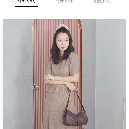
詳細說明
商品規格
相關推薦
流程，驗證手機門號後，選擇欲分期的期數、繳款截止日，確認付款後即完
【關於「AFTEE先享後付」】
成交易。
ATM付款
AFTEE先享後付是「在收到商品之後才付款」的支付方式。 讓您購物簡單
3.實際核准額度、可分期數及費用金額請依後續交易確認頁面所載為準。
便利好安心！
4.訂單成立30分鐘內，如未前往確認交易或遇審核未通過，訂單將自動取
１．簡單：不需註冊會員、不需綁卡、不需儲值。
運送方式
消。如遇「轉專審核」未通過狀況，表示未達大哥付你分期系統評分，恕無
２．便利：只要手機號碼，簡訊認證，即可結帳。
法說明評估內容。
３．安心：先確認商品／服務後，再付款。
全家取貨付款
【繳款方式說明】
1.分期款項不併入電信帳單，「大哥付你分期」於每月結算日後寄送繳費提
每筆NT$60，滿NT$388(含以上)免運費
【「AFTEE先享後付」結帳流程】
醒簡訊。
１．於結帳方式選擇「AFTEE先享後付」後，將跳轉至「AFTEE先享後付」
2.透過簡訊連結打開帳單後，可選擇「超商條碼／台灣大直營門市／銀行轉
全家純取貨
結帳頁面，進行簡訊認證並確認金額後，即可完成結帳。
帳／街口支付／iPASS MONEY」等通路繳費。
２．訂單成立數日內，您將收到繳費通知簡訊。
每筆NT$60，滿NT$388(含以上)免運費
３．收到繳費通知簡訊後14天內，點擊此簡訊中的連結，可透過四大超商／
【注意事項】
ATM／網路銀行／等多元方式進行付款，方視為交易完成。
萊爾富取貨付款
1.本服務係由「台灣大哥大股份有限公司」（以下簡稱本公司）所提供，讓
※ 請注意：結帳手續完成當下不需立刻繳費，但若您需要取消訂單，請聯絡
用戶於交易時，得透過本服務購買商品或服務，並由商店將買賣／分期付款
每筆NT$60，滿NT$888(含以上)免運費
購買商品的店家。未經商家同意取消之訂單仍視為有效，需透過AFTEE先享
買賣價金債權讓與本公司後，依約使用本公司帳單繳交帳款。
後付繳納相關費用。
2.基於同意付款使用「大哥付你分期」之契約關係目的，商店將以您的個人
萊爾富純取貨
※ 交易是否成功請以「AFTEE先享後付 」之結帳頁面顯示為準，若有關於
資料（包含姓名、電話或地址）提供予台灣大哥大進項蒐集、處理及利用，
是否繳費成功／繳費後需取消欲退款等相關疑問，請聯繫「AFTEE先享後付
每筆NT$60，滿NT$888(含以上)免運費
由本公司與您本人進行分期帳單所需資料之確認、核對及更正。
客戶支援中心」
https://netprotections.freshdesk.com/support/home
3.完整用戶服務條款，請詳閱以下連結：
https://oppay.tw/userRule
7-11取貨付款
【注意事項】
１．透過由恩沛科技股份有限公司提供之「AFTEE先享後付」服務完成之交
每筆NT$60，滿NT$888(含以上)免運費
易，需依本服務之必要範圍內提供個人資料，並將交易相關給付款項請求債
權轉讓予恩沛科技股份有限公司。
7-11純取貨
２．關於個人資料處理事宜，請瀏覽以下網址：