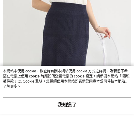
本網站中使用 cookie，欲查詢有關本網站使用 cookie 方式之詳情，及若您不希
望在電腦上使用 cookie 時應如何變更電腦的 cookie 設定，請參閱本網站「
隱私
權條款
」之 Cookie 聲明。您繼續使用本網站即表示您同意本公司得按本網站使
用條款之 Cookie 聲明使用 cookie。
了解更多 >
我知道了