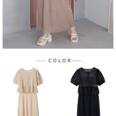
每筆NT$60，滿NT$888(含以上)免運費
https://aftee.tw/terms/#terms3
３．未成年的使用者請事先徵得法定代理人或監護人之同意方可使用
宅配
「AFTEE先享後付」，若未經同意申辦者引起之損失，本公司不負相關責
任。
每筆NT$90，滿NT$888(含以上)免運費
４．使用「AFTEE先享後付」時，將依據個別帳號之用戶狀況，依本公司即
時審查核予不同之上限額度；若仍有額度不足之情形，本公司將視審查結果
請求用戶進行身份認證。
５．嚴禁一人註冊多個帳號或使用他人資訊註冊。若發現惡意使用之情形，
恩沛科技股份有限公司將有權停止該用戶之使用額度並採取法律行動。