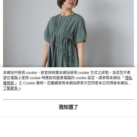
本網站中使用 cookie，欲查詢有關本網站使用 cookie 方式之詳情，及若您不希
望在電腦上使用 cookie 時應如何變更電腦的 cookie 設定，請參閱本網站「
隱私
權條款
」之 Cookie 聲明。您繼續使用本網站即表示您同意本公司得按本網站使
用條款之 Cookie 聲明使用 cookie。
了解更多 >
我知道了