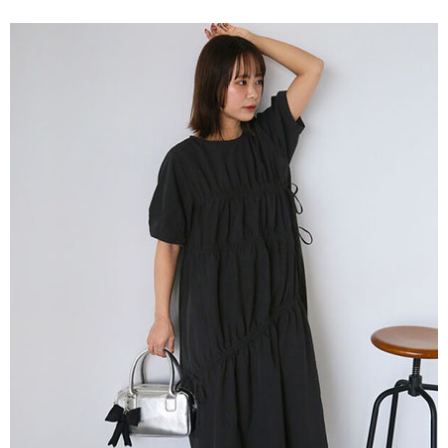
便利好安心！
4.訂單成立30分鐘內，如未前往確認交易或遇審核未通過，訂單將自動取
１．簡單：不需註冊會員、不需綁卡、不需儲值。
運送方式
消。如遇「轉專審核」未通過狀況，表示未達大哥付你分期系統評分，恕無
２．便利：只要手機號碼，簡訊認證，即可結帳。
法說明評估內容。
３．安心：先確認商品／服務後，再付款。
全家取貨付款
【繳款方式說明】
1.分期款項不併入電信帳單，「大哥付你分期」於每月結算日後寄送繳費提
每筆NT$60，滿NT$1,500(含以上)免運費
【「AFTEE先享後付」結帳流程】
醒簡訊。
１．於結帳方式選擇「AFTEE先享後付」後，將跳轉至「AFTEE先享後付」
2.透過簡訊連結打開帳單後，可選擇「超商條碼／台灣大直營門市／銀行轉
全家純取貨
結帳頁面，進行簡訊認證並確認金額後，即可完成結帳。
帳／街口支付／iPASS MONEY」等通路繳費。
２．訂單成立數日內，您將收到繳費通知簡訊。
每筆NT$60，滿NT$1,500(含以上)免運費
３．收到繳費通知簡訊後14天內，點擊此簡訊中的連結，可透過四大超商／
【注意事項】
ATM／網路銀行／等多元方式進行付款，方視為交易完成。
萊爾富取貨付款
1.本服務係由「台灣大哥大股份有限公司」（以下簡稱本公司）所提供，讓
※ 請注意：結帳手續完成當下不需立刻繳費，但若您需要取消訂單，請聯絡
用戶於交易時，得透過本服務購買商品或服務，並由商店將買賣／分期付款
每筆NT$60，滿NT$1,500(含以上)免運費
購買商品的店家。未經商家同意取消之訂單仍視為有效，需透過AFTEE先享
買賣價金債權讓與本公司後，依約使用本公司帳單繳交帳款。
後付繳納相關費用。
2.基於同意付款使用「大哥付你分期」之契約關係目的，商店將以您的個人
萊爾富純取貨
※ 交易是否成功請以「AFTEE先享後付 」之結帳頁面顯示為準，若有關於
資料（包含姓名、電話或地址）提供予台灣大哥大進項蒐集、處理及利用，
是否繳費成功／繳費後需取消欲退款等相關疑問，請聯繫「AFTEE先享後付
每筆NT$60，滿NT$1,500(含以上)免運費
由本公司與您本人進行分期帳單所需資料之確認、核對及更正。
客戶支援中心」
https://netprotections.freshdesk.com/support/home
3.完整用戶服務條款，請詳閱以下連結：
https://oppay.tw/userRule
7-11取貨付款
【注意事項】
１．透過由恩沛科技股份有限公司提供之「AFTEE先享後付」服務完成之交
每筆NT$60，滿NT$1,500(含以上)免運費
易，需依本服務之必要範圍內提供個人資料，並將交易相關給付款項請求債
權轉讓予恩沛科技股份有限公司。
7-11純取貨
２．關於個人資料處理事宜，請瀏覽以下網址：
每筆NT$60，滿NT$1,500(含以上)免運費
https://aftee.tw/terms/#terms3
３．未成年的使用者請事先徵得法定代理人或監護人之同意方可使用