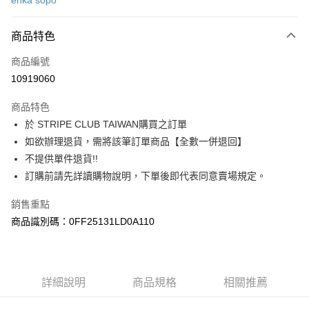
ehka sopo
信用卡分期付款
3 期 0 利率 每期
NT$966
21家銀行
商品特色
合作金庫商業銀行
第一商業銀行
超商取貨付款
商品編號
華南商業銀行
彰化商業銀行
10919060
LINE Pay
上海商業儲蓄銀行
台北富邦商業銀行
國泰世華商業銀行
兆豐國際商業銀行
商品特色
Apple Pay
臺灣中小企業銀行
台中商業銀行
於 STRIPE CLUB TAIWAN購買之訂單
匯豐（台灣）商業銀行
華泰商業銀行
街口支付
如欲辦理退貨，需將該筆訂單商品【全數一併退回】
聯邦商業銀行
遠東國際商業銀行
元大商業銀行
永豐商業銀行
不提供單件退貨!!
悠遊付
玉山商業銀行
星展（台灣）商業銀行
訂購前請先詳讀購物說明，下單後即代表同意賣場規定。
台新國際商業銀行
中國信託商業銀行
Google Pay
台灣樂天信用卡公司
銷售重點
大哥付你分期
商品識別碼：0FF25131LD0A110
相關說明
【大哥付你分期使用說明】
AFTEE先享後付
1.本服務由台灣大哥大提供，台灣大哥大用戶可立即使用無須另外申請。
2.付款方式選擇「大哥付你分期」，訂單成立後會自動跳轉到大哥付的交易
相關說明
詳細說明
商品規格
相關推薦
流程，驗證手機門號後，選擇欲分期的期數、繳款截止日，確認付款後即完
【關於「AFTEE先享後付」】
成交易。
ATM付款
AFTEE先享後付是「在收到商品之後才付款」的支付方式。 讓您購物簡單
3.實際核准額度、可分期數及費用金額請依後續交易確認頁面所載為準。