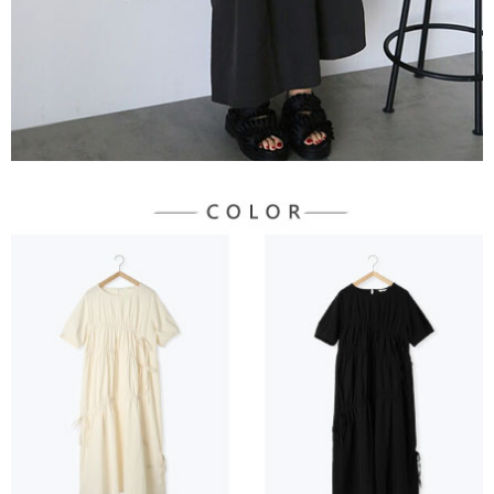
宅配
「AFTEE先享後付」，若未經同意申辦者引起之損失，本公司不負相關責
任。
每筆NT$90，滿NT$1,500(含以上)免運費
４．使用「AFTEE先享後付」時，將依據個別帳號之用戶狀況，依本公司即
時審查核予不同之上限額度；若仍有額度不足之情形，本公司將視審查結果
請求用戶進行身份認證。
５．嚴禁一人註冊多個帳號或使用他人資訊註冊。若發現惡意使用之情形，
恩沛科技股份有限公司將有權停止該用戶之使用額度並採取法律行動。