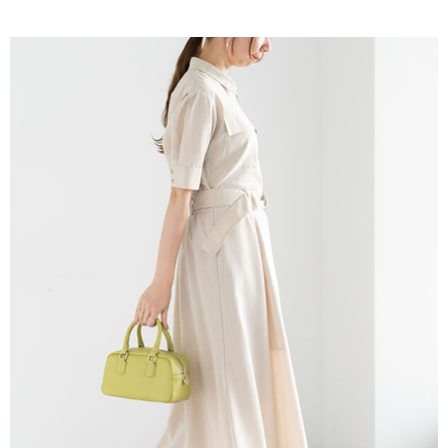
AFTEE先享後付是「在收到商品之後才付款」的支付方式。 讓您購物簡單
3.實際核准額度、可分期數及費用金額請依後續交易確認頁面所載為準。
便利好安心！
4.訂單成立30分鐘內，如未前往確認交易或遇審核未通過，訂單將自動取
１．簡單：不需註冊會員、不需綁卡、不需儲值。
運送方式
消。如遇「轉專審核」未通過狀況，表示未達大哥付你分期系統評分，恕無
２．便利：只要手機號碼，簡訊認證，即可結帳。
法說明評估內容。
３．安心：先確認商品／服務後，再付款。
全家取貨付款
【繳款方式說明】
1.分期款項不併入電信帳單，「大哥付你分期」於每月結算日後寄送繳費提
每筆NT$60，滿NT$1,500(含以上)免運費
【「AFTEE先享後付」結帳流程】
醒簡訊。
１．於結帳方式選擇「AFTEE先享後付」後，將跳轉至「AFTEE先享後付」
2.透過簡訊連結打開帳單後，可選擇「超商條碼／台灣大直營門市／銀行轉
全家純取貨
結帳頁面，進行簡訊認證並確認金額後，即可完成結帳。
帳／街口支付／iPASS MONEY」等通路繳費。
２．訂單成立數日內，您將收到繳費通知簡訊。
每筆NT$60，滿NT$1,500(含以上)免運費
３．收到繳費通知簡訊後14天內，點擊此簡訊中的連結，可透過四大超商／
【注意事項】
ATM／網路銀行／等多元方式進行付款，方視為交易完成。
萊爾富取貨付款
1.本服務係由「台灣大哥大股份有限公司」（以下簡稱本公司）所提供，讓
※ 請注意：結帳手續完成當下不需立刻繳費，但若您需要取消訂單，請聯絡
用戶於交易時，得透過本服務購買商品或服務，並由商店將買賣／分期付款
每筆NT$60，滿NT$1,500(含以上)免運費
購買商品的店家。未經商家同意取消之訂單仍視為有效，需透過AFTEE先享
買賣價金債權讓與本公司後，依約使用本公司帳單繳交帳款。
後付繳納相關費用。
2.基於同意付款使用「大哥付你分期」之契約關係目的，商店將以您的個人
萊爾富純取貨
※ 交易是否成功請以「AFTEE先享後付 」之結帳頁面顯示為準，若有關於
資料（包含姓名、電話或地址）提供予台灣大哥大進項蒐集、處理及利用，
是否繳費成功／繳費後需取消欲退款等相關疑問，請聯繫「AFTEE先享後付
每筆NT$60，滿NT$1,500(含以上)免運費
由本公司與您本人進行分期帳單所需資料之確認、核對及更正。
客戶支援中心」
https://netprotections.freshdesk.com/support/home
3.完整用戶服務條款，請詳閱以下連結：
https://oppay.tw/userRule
7-11取貨付款
【注意事項】
１．透過由恩沛科技股份有限公司提供之「AFTEE先享後付」服務完成之交
每筆NT$60，滿NT$1,500(含以上)免運費
易，需依本服務之必要範圍內提供個人資料，並將交易相關給付款項請求債
權轉讓予恩沛科技股份有限公司。
7-11純取貨
２．關於個人資料處理事宜，請瀏覽以下網址：
每筆NT$60，滿NT$1,500(含以上)免運費
https://aftee.tw/terms/#terms3