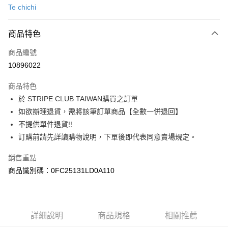
Te chichi
信用卡分期付款
3 期 0 利率 每期
NT$1,666
21家銀行
商品特色
合作金庫商業銀行
第一商業銀行
超商取貨付款
商品編號
華南商業銀行
彰化商業銀行
10896022
LINE Pay
上海商業儲蓄銀行
台北富邦商業銀行
國泰世華商業銀行
兆豐國際商業銀行
商品特色
Apple Pay
臺灣中小企業銀行
台中商業銀行
於 STRIPE CLUB TAIWAN購買之訂單
匯豐（台灣）商業銀行
華泰商業銀行
街口支付
如欲辦理退貨，需將該筆訂單商品【全數一併退回】
聯邦商業銀行
遠東國際商業銀行
元大商業銀行
永豐商業銀行
不提供單件退貨!!
悠遊付
玉山商業銀行
星展（台灣）商業銀行
訂購前請先詳讀購物說明，下單後即代表同意賣場規定。
台新國際商業銀行
中國信託商業銀行
Google Pay
台灣樂天信用卡公司
銷售重點
大哥付你分期
商品識別碼：0FC25131LD0A110
相關說明
【大哥付你分期使用說明】
AFTEE先享後付
1.本服務由台灣大哥大提供，台灣大哥大用戶可立即使用無須另外申請。
2.付款方式選擇「大哥付你分期」，訂單成立後會自動跳轉到大哥付的交易
相關說明
詳細說明
商品規格
相關推薦
流程，驗證手機門號後，選擇欲分期的期數、繳款截止日，確認付款後即完
【關於「AFTEE先享後付」】
成交易。
ATM付款