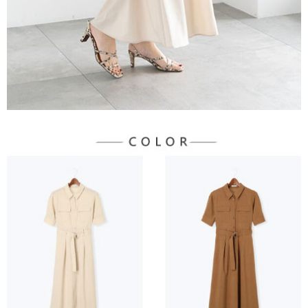
３．未成年的使用者請事先徵得法定代理人或監護人之同意方可使用
宅配
「AFTEE先享後付」，若未經同意申辦者引起之損失，本公司不負相關責
任。
每筆NT$90，滿NT$1,500(含以上)免運費
４．使用「AFTEE先享後付」時，將依據個別帳號之用戶狀況，依本公司即
時審查核予不同之上限額度；若仍有額度不足之情形，本公司將視審查結果
請求用戶進行身份認證。
５．嚴禁一人註冊多個帳號或使用他人資訊註冊。若發現惡意使用之情形，
恩沛科技股份有限公司將有權停止該用戶之使用額度並採取法律行動。