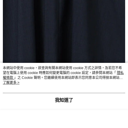
本網站中使用 cookie，欲查詢有關本網站使用 cookie 方式之詳情，及若您不希
望在電腦上使用 cookie 時應如何變更電腦的 cookie 設定，請參閱本網站「
隱私
權條款
」之 Cookie 聲明。您繼續使用本網站即表示您同意本公司得按本網站使
用條款之 Cookie 聲明使用 cookie。
了解更多 >
我知道了