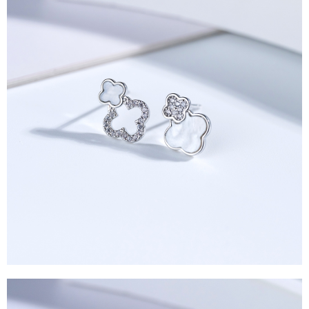
運送方式
消。如遇「轉專審核」未通過狀況，表示未達大哥付你分期系統評分，恕無
２．便利：只要手機號碼，簡訊認證，即可結帳。
法說明評估內容。
３．安心：先確認商品／服務後，再付款。
全家取貨付款
【繳款方式說明】
1.分期款項不併入電信帳單，「大哥付你分期」於每月結算日後寄送繳費提
每筆NT$60，滿NT$388(含以上)免運費
【「AFTEE先享後付」結帳流程】
醒簡訊。
１．於結帳方式選擇「AFTEE先享後付」後，將跳轉至「AFTEE先享後付」
2.透過簡訊連結打開帳單後，可選擇「超商條碼／台灣大直營門市／銀行轉
全家純取貨
結帳頁面，進行簡訊認證並確認金額後，即可完成結帳。
帳／街口支付／iPASS MONEY」等通路繳費。
２．訂單成立數日內，您將收到繳費通知簡訊。
每筆NT$60，滿NT$388(含以上)免運費
３．收到繳費通知簡訊後14天內，點擊此簡訊中的連結，可透過四大超商／
【注意事項】
ATM／網路銀行／等多元方式進行付款，方視為交易完成。
萊爾富取貨付款
1.本服務係由「台灣大哥大股份有限公司」（以下簡稱本公司）所提供，讓
※ 請注意：結帳手續完成當下不需立刻繳費，但若您需要取消訂單，請聯絡
用戶於交易時，得透過本服務購買商品或服務，並由商店將買賣／分期付款
每筆NT$60，滿NT$888(含以上)免運費
購買商品的店家。未經商家同意取消之訂單仍視為有效，需透過AFTEE先享
買賣價金債權讓與本公司後，依約使用本公司帳單繳交帳款。
後付繳納相關費用。
2.基於同意付款使用「大哥付你分期」之契約關係目的，商店將以您的個人
萊爾富純取貨
※ 交易是否成功請以「AFTEE先享後付 」之結帳頁面顯示為準，若有關於
資料（包含姓名、電話或地址）提供予台灣大哥大進項蒐集、處理及利用，
是否繳費成功／繳費後需取消欲退款等相關疑問，請聯繫「AFTEE先享後付
每筆NT$60，滿NT$888(含以上)免運費
由本公司與您本人進行分期帳單所需資料之確認、核對及更正。
客戶支援中心」
https://netprotections.freshdesk.com/support/home
3.完整用戶服務條款，請詳閱以下連結：
https://oppay.tw/userRule
7-11取貨付款
【注意事項】
１．透過由恩沛科技股份有限公司提供之「AFTEE先享後付」服務完成之交
每筆NT$60，滿NT$888(含以上)免運費
易，需依本服務之必要範圍內提供個人資料，並將交易相關給付款項請求債
權轉讓予恩沛科技股份有限公司。
7-11純取貨
２．關於個人資料處理事宜，請瀏覽以下網址：
每筆NT$60，滿NT$888(含以上)免運費
https://aftee.tw/terms/#terms3
３．未成年的使用者請事先徵得法定代理人或監護人之同意方可使用
宅配
「AFTEE先享後付」，若未經同意申辦者引起之損失，本公司不負相關責
任。