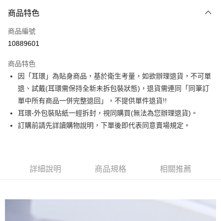
3 期 0 利率 每期
NT$130
21家銀行
商品特色
合作金庫商業銀行
第一商業銀行
超商取貨付款
商品編號
華南商業銀行
彰化商業銀行
10889601
LINE Pay
上海商業儲蓄銀行
台北富邦商業銀行
國泰世華商業銀行
兆豐國際商業銀行
商品特色
Apple Pay
臺灣中小企業銀行
台中商業銀行
因「耳環」為貼身商品，基於衛生考量，如欲辦理退貨，不可單
匯豐（台灣）商業銀行
華泰商業銀行
街口支付
退、試戴(耳環需保持全新未拆包裝狀態)，退貨需連同「同筆訂
聯邦商業銀行
遠東國際商業銀行
元大商業銀行
永豐商業銀行
單中所有商品一併完整退回」，不提供單件退貨!!
悠遊付
玉山商業銀行
星展（台灣）商業銀行
耳環-外包裝貼紙一經拆封，視同購買(無法為您辦理退貨)。
台新國際商業銀行
中國信託商業銀行
Google Pay
訂購前請先詳讀購物說明，下單後即代表同意賣場規定。
台灣樂天信用卡公司
大哥付你分期
相關說明
【大哥付你分期使用說明】
詳細說明
商品規格
相關推薦
AFTEE先享後付
1.本服務由台灣大哥大提供，台灣大哥大用戶可立即使用無須另外申請。
2.付款方式選擇「大哥付你分期」，訂單成立後會自動跳轉到大哥付的交易
相關說明
流程，驗證手機門號後，選擇欲分期的期數、繳款截止日，確認付款後即完
【關於「AFTEE先享後付」】
成交易。
ATM付款
AFTEE先享後付是「在收到商品之後才付款」的支付方式。 讓您購物簡單
3.實際核准額度、可分期數及費用金額請依後續交易確認頁面所載為準。
便利好安心！
4.訂單成立30分鐘內，如未前往確認交易或遇審核未通過，訂單將自動取
１．簡單：不需註冊會員、不需綁卡、不需儲值。