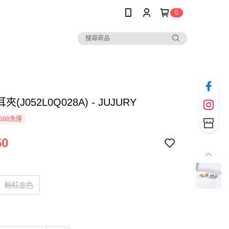
0
(J052L0Q028A) - JUJURY
388免運
50
粉紅金色