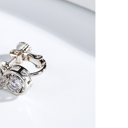
金債權讓與本公司後，依約使用本公司帳單繳交帳款。
繳納相關費用。
0，滿NT$888(含以上)免運費
意付款使用「大哥付你分期」之契約關係目的，商店將以您的個人
否成功請以「AFTEE先享後付 」之結帳頁面顯示為準，若有關於
含姓名、電話或地址）提供予台灣大哥大進項蒐集、處理及利
功／繳費後需取消欲退款等相關疑問，請聯繫「AFTEE先享後
取貨
公司與您本人進行分期帳單所需資料之確認、核對及更正。
援中心」
https://netprotections.freshdesk.com/support/home
0，滿NT$888(含以上)免運費
戶服務條款，請詳閱以下連結：
https://oppay.tw/userRule
項】
付款
恩沛科技股份有限公司提供之「AFTEE先享後付」服務完成之
依本服務之必要範圍內提供個人資料，並將交易相關給付款項請
0，滿NT$888(含以上)免運費
讓予恩沛科技股份有限公司。
個人資料處理事宜，請瀏覽以下網址：
貨
ee.tw/terms/#terms3
0，滿NT$888(含以上)免運費
年的使用者請事先徵得法定代理人或監護人之同意方可使用
E先享後付」，若未經同意申辦者引起之損失，本公司不負相關責
AFTEE先享後付」時，將依據個別帳號之用戶狀況，依本公司
0，滿NT$888(含以上)免運費
核予不同之上限額度；若仍有額度不足之情形，本公司將視審查
用戶進行身份認證。
一人註冊多個帳號或使用他人資訊註冊。若發現惡意使用之情
科技股份有限公司將有權停止該用戶之使用額度並採取法律行