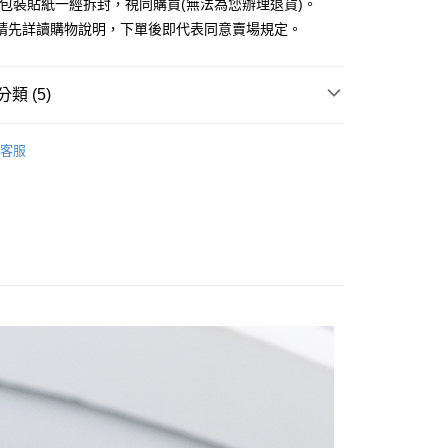
外包裝貼紙一經拆封，視同購買(無法為您辦理退貨)。
業銀行
永豐商業銀行
請先詳讀購物說明，下單後即代表同意賣場規定。
業銀行
星展（台灣）商業銀行
際商業銀行
中國信託商業銀行
y
天信用卡公司
分期
類 (5)
你分期使用說明】
EARRINGS / 耳環
享後付
客服
由台灣大哥大提供，台灣大哥大用戶可立即使用無須另外申請。
RY / 飾品
式選擇「大哥付你分期」，訂單成立後會自動跳轉到大哥付的交易
證手機門號後，選擇欲分期的期數、繳款截止日，確認付款後即
FTEE先享後付」】
ALL ITEMS
。
先享後付是「在收到商品之後才付款」的支付方式。 讓您購物簡單
准額度、可分期數及費用金額請依後續交易確認頁面所載為準。
心！
NEW ARRIVALS│新入荷
立30分鐘內，如未前往確認交易或遇審核未通過，訂單將自動取
：不需註冊會員、不需綁卡、不需儲值。
「轉專審核」未通過狀況，表示未達大哥付你分期系統評分，恕
：只要手機號碼，簡訊認證，即可結帳。
MS
JUJURY飾品 ➯ 2件8折
評估內容。
：先確認商品／服務後，再付款。
式說明】
付款
項不併入電信帳單，「大哥付你分期」於每月結算日後寄送繳費提
EE先享後付」結帳流程】
0，滿NT$388(含以上)免運費
方式選擇「AFTEE先享後付」後，將跳轉至「AFTEE先享後
訊連結打開帳單後，可選擇「超商條碼／台灣大直營門市／銀行轉
頁面，進行簡訊認證並確認金額後，即可完成結帳。
付／iPASS MONEY」等通路繳費。
貨
成立數日內，您將收到繳費通知簡訊。
費通知簡訊後14天內，點擊此簡訊中的連結，可透過四大超商
0，滿NT$388(含以上)免運費
項】
網路銀行／等多元方式進行付款，方視為交易完成。
係由「台灣大哥大股份有限公司」（以下簡稱本公司）所提供，讓
：結帳手續完成當下不需立刻繳費，但若您需要取消訂單，請聯
貨付款
易時，得透過本服務購買商品或服務，並由商店將買賣／分期付
的店家。未經商家同意取消之訂單仍視為有效，需透過AFTEE