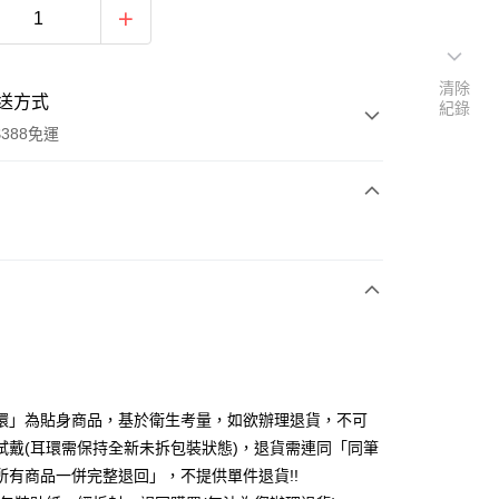
清除
送方式
紀錄
388免運
次付款
期付款
0 利率 每期
NT$150
21家銀行
庫商業銀行
第一商業銀行
付款
業銀行
彰化商業銀行
業儲蓄銀行
台北富邦商業銀行
華商業銀行
兆豐國際商業銀行
環」為貼身商品，基於衛生考量，如欲辦理退貨，不可
小企業銀行
台中商業銀行
試戴(耳環需保持全新未拆包裝狀態)，退貨需連同「同筆
台灣）商業銀行
華泰商業銀行
所有商品一併完整退回」，不提供單件退貨!!
業銀行
遠東國際商業銀行