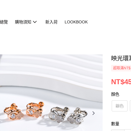
總覽
購物須知
新入荷
LOOKBOOK
映光環耳夾
超取滿NT$
NT$4
顏色
銀色
數量