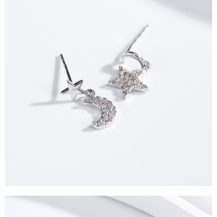
運送方式
消。如遇「轉專審核」未通過狀況，表示未達大哥付你分期系統評分，恕無
２．便利：只要手機號碼，簡訊認證，即可結帳。
法說明評估內容。
３．安心：先確認商品／服務後，再付款。
全家取貨付款
【繳款方式說明】
1.分期款項不併入電信帳單，「大哥付你分期」於每月結算日後寄送繳費提
每筆NT$60，滿NT$1,500(含以上)免運費
【「AFTEE先享後付」結帳流程】
醒簡訊。
１．於結帳方式選擇「AFTEE先享後付」後，將跳轉至「AFTEE先享後付」
2.透過簡訊連結打開帳單後，可選擇「超商條碼／台灣大直營門市／銀行轉
全家純取貨
結帳頁面，進行簡訊認證並確認金額後，即可完成結帳。
帳／街口支付／iPASS MONEY」等通路繳費。
２．訂單成立數日內，您將收到繳費通知簡訊。
每筆NT$60，滿NT$1,500(含以上)免運費
３．收到繳費通知簡訊後14天內，點擊此簡訊中的連結，可透過四大超商／
【注意事項】
ATM／網路銀行／等多元方式進行付款，方視為交易完成。
萊爾富取貨付款
1.本服務係由「台灣大哥大股份有限公司」（以下簡稱本公司）所提供，讓
※ 請注意：結帳手續完成當下不需立刻繳費，但若您需要取消訂單，請聯絡
用戶於交易時，得透過本服務購買商品或服務，並由商店將買賣／分期付款
每筆NT$60，滿NT$1,500(含以上)免運費
購買商品的店家。未經商家同意取消之訂單仍視為有效，需透過AFTEE先享
買賣價金債權讓與本公司後，依約使用本公司帳單繳交帳款。
後付繳納相關費用。
2.基於同意付款使用「大哥付你分期」之契約關係目的，商店將以您的個人
萊爾富純取貨
※ 交易是否成功請以「AFTEE先享後付 」之結帳頁面顯示為準，若有關於
資料（包含姓名、電話或地址）提供予台灣大哥大進項蒐集、處理及利用，
是否繳費成功／繳費後需取消欲退款等相關疑問，請聯繫「AFTEE先享後付
每筆NT$60，滿NT$1,500(含以上)免運費
由本公司與您本人進行分期帳單所需資料之確認、核對及更正。
客戶支援中心」
https://netprotections.freshdesk.com/support/home
3.完整用戶服務條款，請詳閱以下連結：
https://oppay.tw/userRule
7-11取貨付款
【注意事項】
１．透過由恩沛科技股份有限公司提供之「AFTEE先享後付」服務完成之交
每筆NT$60，滿NT$1,500(含以上)免運費
易，需依本服務之必要範圍內提供個人資料，並將交易相關給付款項請求債
權轉讓予恩沛科技股份有限公司。
7-11純取貨
２．關於個人資料處理事宜，請瀏覽以下網址：
每筆NT$60，滿NT$1,500(含以上)免運費
https://aftee.tw/terms/#terms3
３．未成年的使用者請事先徵得法定代理人或監護人之同意方可使用
宅配
「AFTEE先享後付」，若未經同意申辦者引起之損失，本公司不負相關責
任。