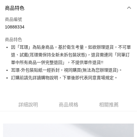
3 期 0 利率 每期
NT$130
21家銀行
商品特色
合作金庫商業銀行
第一商業銀行
超商取貨付款
商品編號
華南商業銀行
彰化商業銀行
10888334
LINE Pay
上海商業儲蓄銀行
台北富邦商業銀行
國泰世華商業銀行
兆豐國際商業銀行
商品特色
Apple Pay
臺灣中小企業銀行
台中商業銀行
因「耳環」為貼身商品，基於衛生考量，如欲辦理退貨，不可單
匯豐（台灣）商業銀行
華泰商業銀行
街口支付
退、試戴(耳環需保持全新未拆包裝狀態)，退貨需連同「同筆訂
聯邦商業銀行
遠東國際商業銀行
元大商業銀行
永豐商業銀行
單中所有商品一併完整退回」，不提供單件退貨!!
悠遊付
玉山商業銀行
星展（台灣）商業銀行
耳環-外包裝貼紙一經拆封，視同購買(無法為您辦理退貨)。
台新國際商業銀行
中國信託商業銀行
Google Pay
訂購前請先詳讀購物說明，下單後即代表同意賣場規定。
台灣樂天信用卡公司
大哥付你分期
相關說明
【大哥付你分期使用說明】
詳細說明
商品規格
相關推薦
AFTEE先享後付
1.本服務由台灣大哥大提供，台灣大哥大用戶可立即使用無須另外申請。
2.付款方式選擇「大哥付你分期」，訂單成立後會自動跳轉到大哥付的交易
相關說明
流程，驗證手機門號後，選擇欲分期的期數、繳款截止日，確認付款後即完
【關於「AFTEE先享後付」】
成交易。
ATM付款
AFTEE先享後付是「在收到商品之後才付款」的支付方式。 讓您購物簡單
3.實際核准額度、可分期數及費用金額請依後續交易確認頁面所載為準。
便利好安心！
4.訂單成立30分鐘內，如未前往確認交易或遇審核未通過，訂單將自動取
１．簡單：不需註冊會員、不需綁卡、不需儲值。