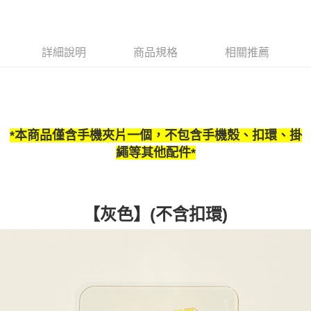
AFTEE先享後付是「在收到商品之後才付款」的支付方式。 讓您購物簡單
3.實際核准額度、可分期數及費用金額請依後續交易確認頁面所載為準。
便利好安心！
4.訂單成立30分鐘內，如未前往確認交易或遇審核未通過，訂單將自動取
１．簡單：不需註冊會員、不需綁卡、不需儲值。
運送方式
消。如遇「轉專審核」未通過狀況，表示未達大哥付你分期系統評分，恕無
２．便利：只要手機號碼，簡訊認證，即可結帳。
法說明評估內容。
３．安心：先確認商品／服務後，再付款。
詳細說明
商品規格
相關推薦
全家取貨付款
【繳款方式說明】
1.分期款項不併入電信帳單，「大哥付你分期」於每月結算日後寄送繳費提
每筆NT$60，滿NT$1,500(含以上)免運費
【「AFTEE先享後付」結帳流程】
醒簡訊。
１．於結帳方式選擇「AFTEE先享後付」後，將跳轉至「AFTEE先享後付」
2.透過簡訊連結打開帳單後，可選擇「超商條碼／台灣大直營門市／銀行轉
全家純取貨
結帳頁面，進行簡訊認證並確認金額後，即可完成結帳。
帳／街口支付／iPASS MONEY」等通路繳費。
２．訂單成立數日內，您將收到繳費通知簡訊。
每筆NT$60，滿NT$1,500(含以上)免運費
３．收到繳費通知簡訊後14天內，點擊此簡訊中的連結，可透過四大超商／
【注意事項】
*本商品僅含手機夾片一個，不包含手機殼、扣環、掛
ATM／網路銀行／等多元方式進行付款，方視為交易完成。
萊爾富取貨付款
1.本服務係由「台灣大哥大股份有限公司」（以下簡稱本公司）所提供，讓
繩等其他配件*
※ 請注意：結帳手續完成當下不需立刻繳費，但若您需要取消訂單，請聯絡
用戶於交易時，得透過本服務購買商品或服務，並由商店將買賣／分期付款
每筆NT$60，滿NT$1,500(含以上)免運費
購買商品的店家。未經商家同意取消之訂單仍視為有效，需透過AFTEE先享
買賣價金債權讓與本公司後，依約使用本公司帳單繳交帳款。
後付繳納相關費用。
2.基於同意付款使用「大哥付你分期」之契約關係目的，商店將以您的個人
萊爾富純取貨
※ 交易是否成功請以「AFTEE先享後付 」之結帳頁面顯示為準，若有關於
資料（包含姓名、電話或地址）提供予台灣大哥大進項蒐集、處理及利用，
是否繳費成功／繳費後需取消欲退款等相關疑問，請聯繫「AFTEE先享後付
每筆NT$60，滿NT$1,500(含以上)免運費
由本公司與您本人進行分期帳單所需資料之確認、核對及更正。
【灰色】(不含扣環)
客戶支援中心」
https://netprotections.freshdesk.com/support/home
3.完整用戶服務條款，請詳閱以下連結：
https://oppay.tw/userRule
7-11取貨付款
【注意事項】
１．透過由恩沛科技股份有限公司提供之「AFTEE先享後付」服務完成之交
每筆NT$60，滿NT$1,500(含以上)免運費
易，需依本服務之必要範圍內提供個人資料，並將交易相關給付款項請求債
權轉讓予恩沛科技股份有限公司。
7-11純取貨
２．關於個人資料處理事宜，請瀏覽以下網址：
每筆NT$60，滿NT$1,500(含以上)免運費
https://aftee.tw/terms/#terms3