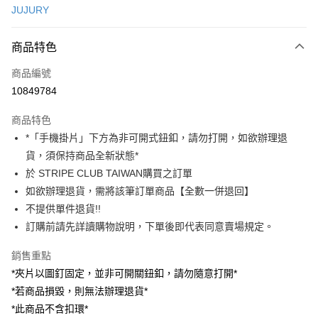
JUJURY
信用卡分期付款
3 期 0 利率 每期
NT$88
21家銀行
商品特色
合作金庫商業銀行
第一商業銀行
超商取貨付款
商品編號
華南商業銀行
彰化商業銀行
10849784
LINE Pay
上海商業儲蓄銀行
台北富邦商業銀行
國泰世華商業銀行
兆豐國際商業銀行
商品特色
Apple Pay
臺灣中小企業銀行
台中商業銀行
*「手機掛片」下方為非可開式鈕釦，請勿打開，如欲辦理退
匯豐（台灣）商業銀行
華泰商業銀行
街口支付
貨，須保持商品全新狀態*
聯邦商業銀行
遠東國際商業銀行
元大商業銀行
永豐商業銀行
於 STRIPE CLUB TAIWAN購買之訂單
悠遊付
玉山商業銀行
星展（台灣）商業銀行
如欲辦理退貨，需將該筆訂單商品【全數一併退回】
台新國際商業銀行
中國信託商業銀行
Google Pay
不提供單件退貨!!
台灣樂天信用卡公司
訂購前請先詳讀購物說明，下單後即代表同意賣場規定。
大哥付你分期
相關說明
銷售重點
【大哥付你分期使用說明】
AFTEE先享後付
*夾片以圖釘固定，並非可開關鈕釦，請勿隨意打開*
1.本服務由台灣大哥大提供，台灣大哥大用戶可立即使用無須另外申請。
2.付款方式選擇「大哥付你分期」，訂單成立後會自動跳轉到大哥付的交易
相關說明
*若商品損毀，則無法辦理退貨*
流程，驗證手機門號後，選擇欲分期的期數、繳款截止日，確認付款後即完
【關於「AFTEE先享後付」】
*此商品不含扣環*
成交易。
ATM付款