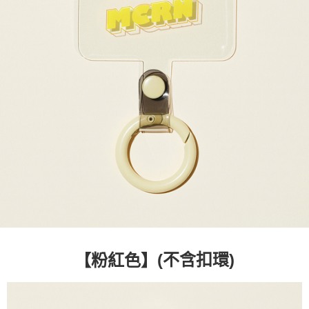
３．未成年的使用者請事先徵得法定代理人或監護人之同意方可使用
宅配
「AFTEE先享後付」，若未經同意申辦者引起之損失，本公司不負相關責
任。
每筆NT$90，滿NT$1,500(含以上)免運費
４．使用「AFTEE先享後付」時，將依據個別帳號之用戶狀況，依本公司即
時審查核予不同之上限額度；若仍有額度不足之情形，本公司將視審查結果
請求用戶進行身份認證。
５．嚴禁一人註冊多個帳號或使用他人資訊註冊。若發現惡意使用之情形，
恩沛科技股份有限公司將有權停止該用戶之使用額度並採取法律行動。
(不含扣環)
【粉紅色】