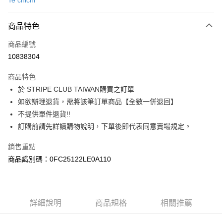
Te chichi
信用卡分期付款
3 期 0 利率 每期
NT$1,683
21家銀行
商品特色
合作金庫商業銀行
第一商業銀行
超商取貨付款
商品編號
華南商業銀行
彰化商業銀行
10838304
LINE Pay
上海商業儲蓄銀行
台北富邦商業銀行
國泰世華商業銀行
兆豐國際商業銀行
商品特色
Apple Pay
臺灣中小企業銀行
台中商業銀行
於 STRIPE CLUB TAIWAN購買之訂單
匯豐（台灣）商業銀行
華泰商業銀行
街口支付
如欲辦理退貨，需將該筆訂單商品【全數一併退回】
聯邦商業銀行
遠東國際商業銀行
元大商業銀行
永豐商業銀行
不提供單件退貨!!
悠遊付
玉山商業銀行
星展（台灣）商業銀行
訂購前請先詳讀購物說明，下單後即代表同意賣場規定。
台新國際商業銀行
中國信託商業銀行
Google Pay
台灣樂天信用卡公司
銷售重點
大哥付你分期
商品識別碼：0FC25122LE0A110
相關說明
【大哥付你分期使用說明】
AFTEE先享後付
1.本服務由台灣大哥大提供，台灣大哥大用戶可立即使用無須另外申請。
2.付款方式選擇「大哥付你分期」，訂單成立後會自動跳轉到大哥付的交易
相關說明
詳細說明
商品規格
相關推薦
流程，驗證手機門號後，選擇欲分期的期數、繳款截止日，確認付款後即完
【關於「AFTEE先享後付」】
成交易。
ATM付款
AFTEE先享後付是「在收到商品之後才付款」的支付方式。 讓您購物簡單
3.實際核准額度、可分期數及費用金額請依後續交易確認頁面所載為準。