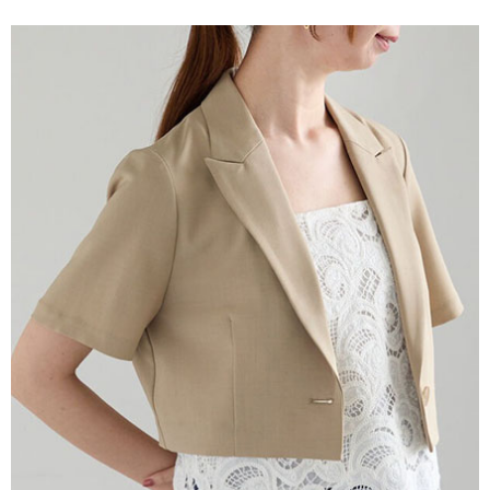
便利好安心！
4.訂單成立30分鐘內，如未前往確認交易或遇審核未通過，訂單將自動取
１．簡單：不需註冊會員、不需綁卡、不需儲值。
運送方式
消。如遇「轉專審核」未通過狀況，表示未達大哥付你分期系統評分，恕無
２．便利：只要手機號碼，簡訊認證，即可結帳。
法說明評估內容。
３．安心：先確認商品／服務後，再付款。
全家取貨付款
【繳款方式說明】
1.分期款項不併入電信帳單，「大哥付你分期」於每月結算日後寄送繳費提
每筆NT$60，滿NT$388(含以上)免運費
【「AFTEE先享後付」結帳流程】
醒簡訊。
１．於結帳方式選擇「AFTEE先享後付」後，將跳轉至「AFTEE先享後付」
2.透過簡訊連結打開帳單後，可選擇「超商條碼／台灣大直營門市／銀行轉
全家純取貨
結帳頁面，進行簡訊認證並確認金額後，即可完成結帳。
帳／街口支付／iPASS MONEY」等通路繳費。
２．訂單成立數日內，您將收到繳費通知簡訊。
每筆NT$60，滿NT$388(含以上)免運費
３．收到繳費通知簡訊後14天內，點擊此簡訊中的連結，可透過四大超商／
【注意事項】
ATM／網路銀行／等多元方式進行付款，方視為交易完成。
萊爾富取貨付款
1.本服務係由「台灣大哥大股份有限公司」（以下簡稱本公司）所提供，讓
※ 請注意：結帳手續完成當下不需立刻繳費，但若您需要取消訂單，請聯絡
用戶於交易時，得透過本服務購買商品或服務，並由商店將買賣／分期付款
每筆NT$60，滿NT$888(含以上)免運費
購買商品的店家。未經商家同意取消之訂單仍視為有效，需透過AFTEE先享
買賣價金債權讓與本公司後，依約使用本公司帳單繳交帳款。
後付繳納相關費用。
2.基於同意付款使用「大哥付你分期」之契約關係目的，商店將以您的個人
萊爾富純取貨
※ 交易是否成功請以「AFTEE先享後付 」之結帳頁面顯示為準，若有關於
資料（包含姓名、電話或地址）提供予台灣大哥大進項蒐集、處理及利用，
是否繳費成功／繳費後需取消欲退款等相關疑問，請聯繫「AFTEE先享後付
每筆NT$60，滿NT$888(含以上)免運費
由本公司與您本人進行分期帳單所需資料之確認、核對及更正。
客戶支援中心」
https://netprotections.freshdesk.com/support/home
3.完整用戶服務條款，請詳閱以下連結：
https://oppay.tw/userRule
7-11取貨付款
【注意事項】
１．透過由恩沛科技股份有限公司提供之「AFTEE先享後付」服務完成之交
每筆NT$60，滿NT$888(含以上)免運費
易，需依本服務之必要範圍內提供個人資料，並將交易相關給付款項請求債
權轉讓予恩沛科技股份有限公司。
7-11純取貨
２．關於個人資料處理事宜，請瀏覽以下網址：
每筆NT$60，滿NT$888(含以上)免運費
https://aftee.tw/terms/#terms3
３．未成年的使用者請事先徵得法定代理人或監護人之同意方可使用