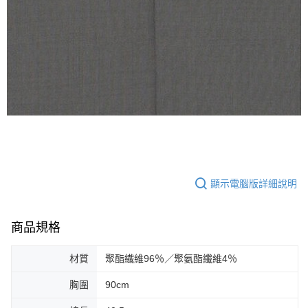
顯示電腦版詳細說明
商品規格
材質
聚酯纎維96％／聚氨酯纖維4％
胸圍
90cm