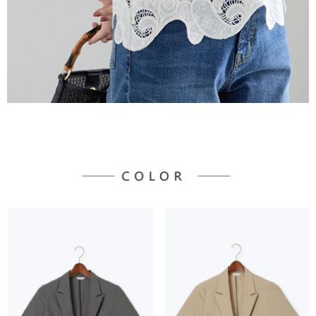
宅配
「AFTEE先享後付」，若未經同意申辦者引起之損失，本公司不負相關責
任。
每筆NT$90，滿NT$888(含以上)免運費
４．使用「AFTEE先享後付」時，將依據個別帳號之用戶狀況，依本公司即
時審查核予不同之上限額度；若仍有額度不足之情形，本公司將視審查結果
請求用戶進行身份認證。
５．嚴禁一人註冊多個帳號或使用他人資訊註冊。若發現惡意使用之情形，
恩沛科技股份有限公司將有權停止該用戶之使用額度並採取法律行動。