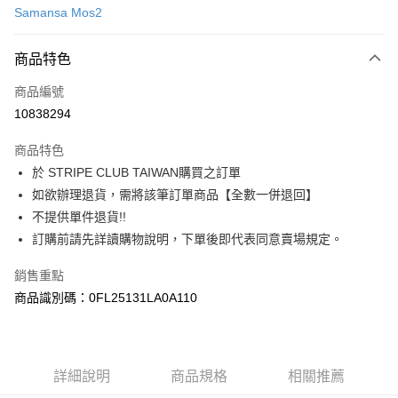
Samansa Mos2
信用卡分期付款
3 期 0 利率 每期
NT$756
21家銀行
商品特色
合作金庫商業銀行
第一商業銀行
超商取貨付款
商品編號
華南商業銀行
彰化商業銀行
10838294
LINE Pay
上海商業儲蓄銀行
台北富邦商業銀行
國泰世華商業銀行
兆豐國際商業銀行
商品特色
Apple Pay
臺灣中小企業銀行
台中商業銀行
於 STRIPE CLUB TAIWAN購買之訂單
匯豐（台灣）商業銀行
華泰商業銀行
街口支付
如欲辦理退貨，需將該筆訂單商品【全數一併退回】
聯邦商業銀行
遠東國際商業銀行
元大商業銀行
永豐商業銀行
不提供單件退貨!!
悠遊付
玉山商業銀行
星展（台灣）商業銀行
訂購前請先詳讀購物說明，下單後即代表同意賣場規定。
台新國際商業銀行
中國信託商業銀行
Google Pay
台灣樂天信用卡公司
銷售重點
大哥付你分期
商品識別碼：0FL25131LA0A110
相關說明
【大哥付你分期使用說明】
AFTEE先享後付
1.本服務由台灣大哥大提供，台灣大哥大用戶可立即使用無須另外申請。
2.付款方式選擇「大哥付你分期」，訂單成立後會自動跳轉到大哥付的交易
相關說明
詳細說明
商品規格
相關推薦
流程，驗證手機門號後，選擇欲分期的期數、繳款截止日，確認付款後即完
【關於「AFTEE先享後付」】
成交易。
ATM付款