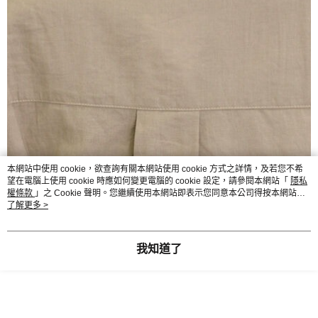
本網站中使用 cookie，欲查詢有關本網站使用 cookie 方式之詳情，及若您不希
望在電腦上使用 cookie 時應如何變更電腦的 cookie 設定，請參閱本網站「
隱私
權條款
」之 Cookie 聲明。您繼續使用本網站即表示您同意本公司得按本網站使
用條款之 Cookie 聲明使用 cookie。
了解更多 >
我知道了