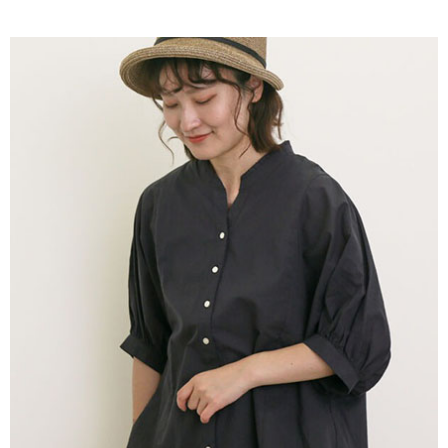
AFTEE先享後付是「在收到商品之後才付款」的支付方式。 讓您購物簡單
3.實際核准額度、可分期數及費用金額請依後續交易確認頁面所載為準。
便利好安心！
4.訂單成立30分鐘內，如未前往確認交易或遇審核未通過，訂單將自動取
１．簡單：不需註冊會員、不需綁卡、不需儲值。
運送方式
消。如遇「轉專審核」未通過狀況，表示未達大哥付你分期系統評分，恕無
２．便利：只要手機號碼，簡訊認證，即可結帳。
法說明評估內容。
３．安心：先確認商品／服務後，再付款。
全家取貨付款
【繳款方式說明】
1.分期款項不併入電信帳單，「大哥付你分期」於每月結算日後寄送繳費提
每筆NT$60，滿NT$388(含以上)免運費
【「AFTEE先享後付」結帳流程】
醒簡訊。
１．於結帳方式選擇「AFTEE先享後付」後，將跳轉至「AFTEE先享後付」
2.透過簡訊連結打開帳單後，可選擇「超商條碼／台灣大直營門市／銀行轉
全家純取貨
結帳頁面，進行簡訊認證並確認金額後，即可完成結帳。
帳／街口支付／iPASS MONEY」等通路繳費。
２．訂單成立數日內，您將收到繳費通知簡訊。
每筆NT$60，滿NT$388(含以上)免運費
３．收到繳費通知簡訊後14天內，點擊此簡訊中的連結，可透過四大超商／
【注意事項】
ATM／網路銀行／等多元方式進行付款，方視為交易完成。
萊爾富取貨付款
1.本服務係由「台灣大哥大股份有限公司」（以下簡稱本公司）所提供，讓
※ 請注意：結帳手續完成當下不需立刻繳費，但若您需要取消訂單，請聯絡
用戶於交易時，得透過本服務購買商品或服務，並由商店將買賣／分期付款
每筆NT$60，滿NT$888(含以上)免運費
購買商品的店家。未經商家同意取消之訂單仍視為有效，需透過AFTEE先享
買賣價金債權讓與本公司後，依約使用本公司帳單繳交帳款。
後付繳納相關費用。
2.基於同意付款使用「大哥付你分期」之契約關係目的，商店將以您的個人
萊爾富純取貨
※ 交易是否成功請以「AFTEE先享後付 」之結帳頁面顯示為準，若有關於
資料（包含姓名、電話或地址）提供予台灣大哥大進項蒐集、處理及利用，
是否繳費成功／繳費後需取消欲退款等相關疑問，請聯繫「AFTEE先享後付
每筆NT$60，滿NT$888(含以上)免運費
由本公司與您本人進行分期帳單所需資料之確認、核對及更正。
客戶支援中心」
https://netprotections.freshdesk.com/support/home
3.完整用戶服務條款，請詳閱以下連結：
https://oppay.tw/userRule
7-11取貨付款
【注意事項】
１．透過由恩沛科技股份有限公司提供之「AFTEE先享後付」服務完成之交
每筆NT$60，滿NT$888(含以上)免運費
易，需依本服務之必要範圍內提供個人資料，並將交易相關給付款項請求債
權轉讓予恩沛科技股份有限公司。
7-11純取貨
２．關於個人資料處理事宜，請瀏覽以下網址：
每筆NT$60，滿NT$888(含以上)免運費
https://aftee.tw/terms/#terms3