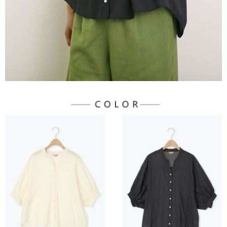
３．未成年的使用者請事先徵得法定代理人或監護人之同意方可使用
宅配
「AFTEE先享後付」，若未經同意申辦者引起之損失，本公司不負相關責
任。
每筆NT$90，滿NT$888(含以上)免運費
４．使用「AFTEE先享後付」時，將依據個別帳號之用戶狀況，依本公司即
時審查核予不同之上限額度；若仍有額度不足之情形，本公司將視審查結果
請求用戶進行身份認證。
５．嚴禁一人註冊多個帳號或使用他人資訊註冊。若發現惡意使用之情形，
恩沛科技股份有限公司將有權停止該用戶之使用額度並採取法律行動。