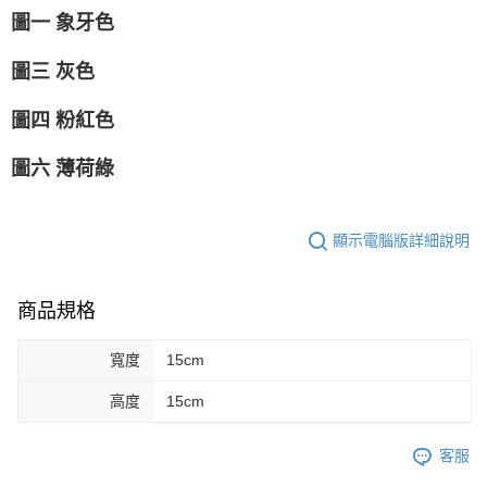
圖一 象牙色
圖三 灰色
圖四 粉紅色
圖六 薄荷綠
顯示電腦版詳細說明
商品規格
寬度
15cm
高度
15cm
客服