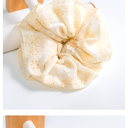
運送方式
消。如遇「轉專審核」未通過狀況，表示未達大哥付你分期系統評分，恕無
２．便利：只要手機號碼，簡訊認證，即可結帳。
法說明評估內容。
３．安心：先確認商品／服務後，再付款。
全家取貨付款
【繳款方式說明】
1.分期款項不併入電信帳單，「大哥付你分期」於每月結算日後寄送繳費提
每筆NT$60，滿NT$388(含以上)免運費
【「AFTEE先享後付」結帳流程】
醒簡訊。
１．於結帳方式選擇「AFTEE先享後付」後，將跳轉至「AFTEE先享後付」
2.透過簡訊連結打開帳單後，可選擇「超商條碼／台灣大直營門市／銀行轉
全家純取貨
結帳頁面，進行簡訊認證並確認金額後，即可完成結帳。
帳／街口支付／iPASS MONEY」等通路繳費。
２．訂單成立數日內，您將收到繳費通知簡訊。
每筆NT$60，滿NT$388(含以上)免運費
３．收到繳費通知簡訊後14天內，點擊此簡訊中的連結，可透過四大超商／
【注意事項】
ATM／網路銀行／等多元方式進行付款，方視為交易完成。
萊爾富取貨付款
1.本服務係由「台灣大哥大股份有限公司」（以下簡稱本公司）所提供，讓
※ 請注意：結帳手續完成當下不需立刻繳費，但若您需要取消訂單，請聯絡
用戶於交易時，得透過本服務購買商品或服務，並由商店將買賣／分期付款
每筆NT$60，滿NT$888(含以上)免運費
購買商品的店家。未經商家同意取消之訂單仍視為有效，需透過AFTEE先享
買賣價金債權讓與本公司後，依約使用本公司帳單繳交帳款。
後付繳納相關費用。
2.基於同意付款使用「大哥付你分期」之契約關係目的，商店將以您的個人
萊爾富純取貨
※ 交易是否成功請以「AFTEE先享後付 」之結帳頁面顯示為準，若有關於
資料（包含姓名、電話或地址）提供予台灣大哥大進項蒐集、處理及利用，
是否繳費成功／繳費後需取消欲退款等相關疑問，請聯繫「AFTEE先享後付
每筆NT$60，滿NT$888(含以上)免運費
由本公司與您本人進行分期帳單所需資料之確認、核對及更正。
客戶支援中心」
https://netprotections.freshdesk.com/support/home
3.完整用戶服務條款，請詳閱以下連結：
https://oppay.tw/userRule
7-11取貨付款
【注意事項】
１．透過由恩沛科技股份有限公司提供之「AFTEE先享後付」服務完成之交
每筆NT$60，滿NT$888(含以上)免運費
易，需依本服務之必要範圍內提供個人資料，並將交易相關給付款項請求債
權轉讓予恩沛科技股份有限公司。
7-11純取貨
２．關於個人資料處理事宜，請瀏覽以下網址：
每筆NT$60，滿NT$888(含以上)免運費
https://aftee.tw/terms/#terms3
３．未成年的使用者請事先徵得法定代理人或監護人之同意方可使用
宅配
「AFTEE先享後付」，若未經同意申辦者引起之損失，本公司不負相關責
任。