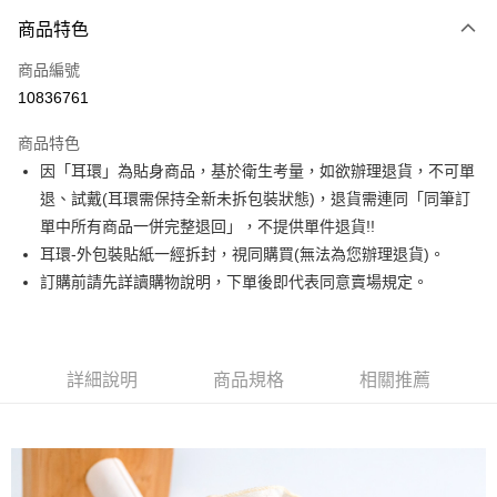
3 期 0 利率 每期
NT$183
21家銀行
商品特色
合作金庫商業銀行
第一商業銀行
超商取貨付款
商品編號
華南商業銀行
彰化商業銀行
10836761
LINE Pay
上海商業儲蓄銀行
台北富邦商業銀行
國泰世華商業銀行
兆豐國際商業銀行
商品特色
Apple Pay
臺灣中小企業銀行
台中商業銀行
因「耳環」為貼身商品，基於衛生考量，如欲辦理退貨，不可單
匯豐（台灣）商業銀行
華泰商業銀行
街口支付
退、試戴(耳環需保持全新未拆包裝狀態)，退貨需連同「同筆訂
聯邦商業銀行
遠東國際商業銀行
元大商業銀行
永豐商業銀行
單中所有商品一併完整退回」，不提供單件退貨!!
悠遊付
玉山商業銀行
星展（台灣）商業銀行
耳環-外包裝貼紙一經拆封，視同購買(無法為您辦理退貨)。
台新國際商業銀行
中國信託商業銀行
Google Pay
訂購前請先詳讀購物說明，下單後即代表同意賣場規定。
台灣樂天信用卡公司
大哥付你分期
相關說明
【大哥付你分期使用說明】
詳細說明
商品規格
相關推薦
AFTEE先享後付
1.本服務由台灣大哥大提供，台灣大哥大用戶可立即使用無須另外申請。
2.付款方式選擇「大哥付你分期」，訂單成立後會自動跳轉到大哥付的交易
相關說明
流程，驗證手機門號後，選擇欲分期的期數、繳款截止日，確認付款後即完
【關於「AFTEE先享後付」】
成交易。
ATM付款
AFTEE先享後付是「在收到商品之後才付款」的支付方式。 讓您購物簡單
3.實際核准額度、可分期數及費用金額請依後續交易確認頁面所載為準。
便利好安心！
4.訂單成立30分鐘內，如未前往確認交易或遇審核未通過，訂單將自動取
１．簡單：不需註冊會員、不需綁卡、不需儲值。