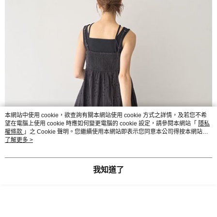
本網站中使用 cookie，欲查詢有關本網站使用 cookie 方式之詳情，及若您不希
望在電腦上使用 cookie 時應如何變更電腦的 cookie 設定，請參閱本網站「
隱私
權條款
」之 Cookie 聲明。您繼續使用本網站即表示您同意本公司得按本網站使
用條款之 Cookie 聲明使用 cookie。
了解更多 >
我知道了