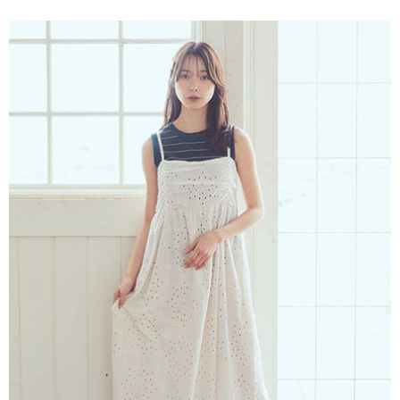
便利好安心！
4.訂單成立30分鐘內，如未前往確認交易或遇審核未通過，訂單將自動取
１．簡單：不需註冊會員、不需綁卡、不需儲值。
運送方式
消。如遇「轉專審核」未通過狀況，表示未達大哥付你分期系統評分，恕無
２．便利：只要手機號碼，簡訊認證，即可結帳。
法說明評估內容。
３．安心：先確認商品／服務後，再付款。
全家取貨付款
【繳款方式說明】
1.分期款項不併入電信帳單，「大哥付你分期」於每月結算日後寄送繳費提
每筆NT$60，滿NT$388(含以上)免運費
【「AFTEE先享後付」結帳流程】
醒簡訊。
１．於結帳方式選擇「AFTEE先享後付」後，將跳轉至「AFTEE先享後付」
2.透過簡訊連結打開帳單後，可選擇「超商條碼／台灣大直營門市／銀行轉
全家純取貨
結帳頁面，進行簡訊認證並確認金額後，即可完成結帳。
帳／街口支付／iPASS MONEY」等通路繳費。
２．訂單成立數日內，您將收到繳費通知簡訊。
每筆NT$60，滿NT$388(含以上)免運費
３．收到繳費通知簡訊後14天內，點擊此簡訊中的連結，可透過四大超商／
【注意事項】
ATM／網路銀行／等多元方式進行付款，方視為交易完成。
萊爾富取貨付款
1.本服務係由「台灣大哥大股份有限公司」（以下簡稱本公司）所提供，讓
※ 請注意：結帳手續完成當下不需立刻繳費，但若您需要取消訂單，請聯絡
用戶於交易時，得透過本服務購買商品或服務，並由商店將買賣／分期付款
每筆NT$60，滿NT$888(含以上)免運費
購買商品的店家。未經商家同意取消之訂單仍視為有效，需透過AFTEE先享
買賣價金債權讓與本公司後，依約使用本公司帳單繳交帳款。
後付繳納相關費用。
2.基於同意付款使用「大哥付你分期」之契約關係目的，商店將以您的個人
萊爾富純取貨
※ 交易是否成功請以「AFTEE先享後付 」之結帳頁面顯示為準，若有關於
資料（包含姓名、電話或地址）提供予台灣大哥大進項蒐集、處理及利用，
是否繳費成功／繳費後需取消欲退款等相關疑問，請聯繫「AFTEE先享後付
每筆NT$60，滿NT$888(含以上)免運費
由本公司與您本人進行分期帳單所需資料之確認、核對及更正。
客戶支援中心」
https://netprotections.freshdesk.com/support/home
3.完整用戶服務條款，請詳閱以下連結：
https://oppay.tw/userRule
7-11取貨付款
【注意事項】
１．透過由恩沛科技股份有限公司提供之「AFTEE先享後付」服務完成之交
每筆NT$60，滿NT$888(含以上)免運費
易，需依本服務之必要範圍內提供個人資料，並將交易相關給付款項請求債
權轉讓予恩沛科技股份有限公司。
7-11純取貨
２．關於個人資料處理事宜，請瀏覽以下網址：
每筆NT$60，滿NT$888(含以上)免運費
https://aftee.tw/terms/#terms3
３．未成年的使用者請事先徵得法定代理人或監護人之同意方可使用