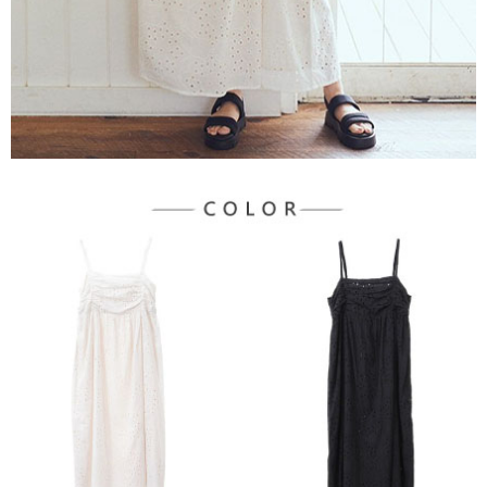
宅配
「AFTEE先享後付」，若未經同意申辦者引起之損失，本公司不負相關責
任。
每筆NT$90，滿NT$888(含以上)免運費
４．使用「AFTEE先享後付」時，將依據個別帳號之用戶狀況，依本公司即
時審查核予不同之上限額度；若仍有額度不足之情形，本公司將視審查結果
請求用戶進行身份認證。
５．嚴禁一人註冊多個帳號或使用他人資訊註冊。若發現惡意使用之情形，
恩沛科技股份有限公司將有權停止該用戶之使用額度並採取法律行動。