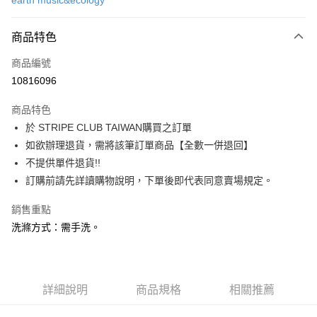
earth music&ecology
信用卡分期付款
3 期 0 利率 每期
NT$883
21家銀行
商品特色
合作金庫商業銀行
第一商業銀行
超商取貨付款
商品編號
華南商業銀行
彰化商業銀行
10816096
LINE Pay
上海商業儲蓄銀行
台北富邦商業銀行
國泰世華商業銀行
兆豐國際商業銀行
商品特色
Apple Pay
臺灣中小企業銀行
台中商業銀行
於 STRIPE CLUB TAIWAN購買之訂單
匯豐（台灣）商業銀行
華泰商業銀行
街口支付
如欲辦理退貨，需將該筆訂單商品【全數一併退回】
聯邦商業銀行
遠東國際商業銀行
元大商業銀行
永豐商業銀行
不提供單件退貨!!
悠遊付
玉山商業銀行
星展（台灣）商業銀行
訂購前請先詳讀購物說明，下單後即代表同意賣場規定。
台新國際商業銀行
中國信託商業銀行
Google Pay
台灣樂天信用卡公司
銷售重點
大哥付你分期
洗滌方式：需手洗。
相關說明
【大哥付你分期使用說明】
AFTEE先享後付
1.本服務由台灣大哥大提供，台灣大哥大用戶可立即使用無須另外申請。
2.付款方式選擇「大哥付你分期」，訂單成立後會自動跳轉到大哥付的交易
相關說明
詳細說明
商品規格
相關推薦
流程，驗證手機門號後，選擇欲分期的期數、繳款截止日，確認付款後即完
【關於「AFTEE先享後付」】
成交易。
ATM付款
AFTEE先享後付是「在收到商品之後才付款」的支付方式。 讓您購物簡單
3.實際核准額度、可分期數及費用金額請依後續交易確認頁面所載為準。