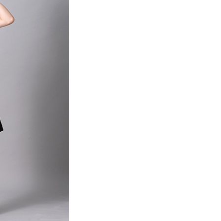
項】
網路銀行／等多元方式進行付款，方視為交易完成。
係由「台灣大哥大股份有限公司」（以下簡稱本公司）所提供，讓
：結帳手續完成當下不需立刻繳費，但若您需要取消訂單，請聯
貨付款
易時，得透過本服務購買商品或服務，並由商店將買賣／分期付
的店家。未經商家同意取消之訂單仍視為有效，需透過AFTEE
金債權讓與本公司後，依約使用本公司帳單繳交帳款。
繳納相關費用。
0，滿NT$888(含以上)免運費
意付款使用「大哥付你分期」之契約關係目的，商店將以您的個人
否成功請以「AFTEE先享後付 」之結帳頁面顯示為準，若有關於
含姓名、電話或地址）提供予台灣大哥大進項蒐集、處理及利
功／繳費後需取消欲退款等相關疑問，請聯繫「AFTEE先享後
取貨
公司與您本人進行分期帳單所需資料之確認、核對及更正。
援中心」
https://netprotections.freshdesk.com/support/home
0，滿NT$888(含以上)免運費
戶服務條款，請詳閱以下連結：
https://oppay.tw/userRule
項】
付款
恩沛科技股份有限公司提供之「AFTEE先享後付」服務完成之
依本服務之必要範圍內提供個人資料，並將交易相關給付款項請
0，滿NT$888(含以上)免運費
讓予恩沛科技股份有限公司。
個人資料處理事宜，請瀏覽以下網址：
貨
ee.tw/terms/#terms3
0，滿NT$888(含以上)免運費
年的使用者請事先徵得法定代理人或監護人之同意方可使用
E先享後付」，若未經同意申辦者引起之損失，本公司不負相關責
AFTEE先享後付」時，將依據個別帳號之用戶狀況，依本公司
0，滿NT$888(含以上)免運費
核予不同之上限額度；若仍有額度不足之情形，本公司將視審查
用戶進行身份認證。
一人註冊多個帳號或使用他人資訊註冊。若發現惡意使用之情
科技股份有限公司將有權停止該用戶之使用額度並採取法律行