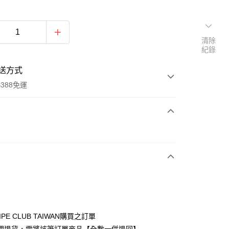
清除
紀錄
送方式
388免運
次付款
期付款
0 利率 每期
NT$716
21家銀行
庫商業銀行
第一商業銀行
付款
業銀行
彰化商業銀行
業儲蓄銀行
台北富邦商業銀行
華商業銀行
兆豐國際商業銀行
IPE CLUB TAIWAN購買之訂單
小企業銀行
台中商業銀行