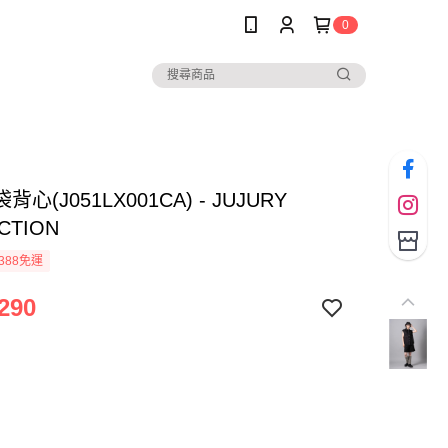
0
心(J051LX001CA) - JUJURY
CTION
388免運
290