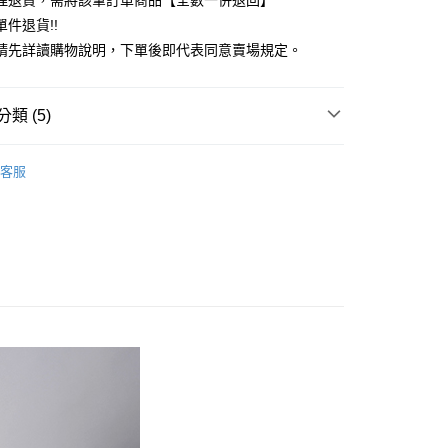
理退貨，需將該筆訂單商品【全數一併退回】
台灣）商業銀行
華泰商業銀行
件退貨!!
業銀行
遠東國際商業銀行
請先詳讀購物說明，下單後即代表同意賣場規定。
業銀行
永豐商業銀行
業銀行
星展（台灣）商業銀行
際商業銀行
中國信託商業銀行
y
類 (5)
天信用卡公司
分期
COLLECTION
TOP / 上衣
客服
你分期使用說明】
上衣
享後付
由台灣大哥大提供，台灣大哥大用戶可立即使用無須另外申請。
式選擇「大哥付你分期」，訂單成立後會自動跳轉到大哥付的交易
COLLECTION
ALL ITEMS
證手機門號後，選擇欲分期的期數、繳款截止日，確認付款後即
FTEE先享後付」】
。
OWN
JUJURY COLLECTION
先享後付是「在收到商品之後才付款」的支付方式。 讓您購物簡單
准額度、可分期數及費用金額請依後續交易確認頁面所載為準。
心！
MS
JUJURY COLLECTION ➯ 6折
立30分鐘內，如未前往確認交易或遇審核未通過，訂單將自動取
：不需註冊會員、不需綁卡、不需儲值。
「轉專審核」未通過狀況，表示未達大哥付你分期系統評分，恕
：只要手機號碼，簡訊認證，即可結帳。
評估內容。
：先確認商品／服務後，再付款。
式說明】
付款
項不併入電信帳單，「大哥付你分期」於每月結算日後寄送繳費提
EE先享後付」結帳流程】
0，滿NT$388(含以上)免運費
方式選擇「AFTEE先享後付」後，將跳轉至「AFTEE先享後
訊連結打開帳單後，可選擇「超商條碼／台灣大直營門市／銀行轉
頁面，進行簡訊認證並確認金額後，即可完成結帳。
付／iPASS MONEY」等通路繳費。
貨
成立數日內，您將收到繳費通知簡訊。
費通知簡訊後14天內，點擊此簡訊中的連結，可透過四大超商
0，滿NT$388(含以上)免運費