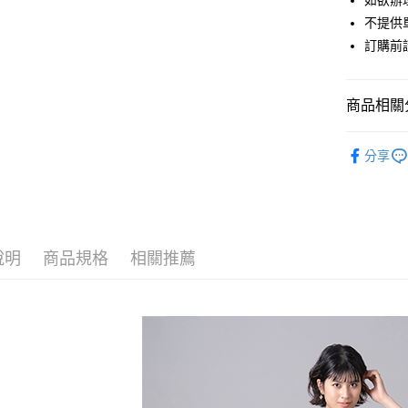
如欲辦
匯豐（
街口支付
不提供單
聯邦商
訂購前
元大商
悠遊付
玉山商
台新國
Google Pa
商品相關分
台灣樂
大哥付你
JUJURY 
相關說明
分享
【大哥付
TOPS / 
AFTEE先
1.本服務
2.付款方
相關說明
JUJURY 
流程，驗
【關於「A
ATM付款
完成交易
PRICE D
AFTEE
3.實際核
便利好安
說明
商品規格
相關推薦
SALE ITE
4.訂單成
１．簡單
消。如遇
２．便利
運送方式
無法說明
３．安心
【繳款方
全家取貨
1.分期款
【「AFT
醒簡訊。
每筆NT$6
１．於結帳
2.透過簡
付」結帳
帳／街口支
全家純取
２．訂單
３．收到繳
每筆NT$6