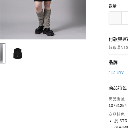
數量
付款與運
超取滿NT$
付款方式
品牌
信用卡一
JUJURY
信用卡分
商品特色
3 期 
商品編號
合作金
超商取貨
10781254
華南商
LINE Pay
上海商
商品特色
國泰世
於 STR
Apple Pay
臺灣中