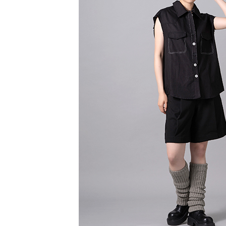
【注意事
／ATM／
1.本服務
※ 請注意
萊爾富取
用戶於交
絡購買商品
款買賣價
先享後付
每筆NT$6
2.基於同
※ 交易是
資料（包
是否繳費成
萊爾富純
用，由本
付客戶支
每筆NT$6
3.完整用
【注意事
7-11取貨
１．透過由
交易，需
每筆NT$6
求債權轉
２．關於
7-11純取
https://aft
每筆NT$6
３．未成
「AFTE
宅配
任。
４．使用「
每筆NT$9
即時審查
結果請求
５．嚴禁
形，恩沛
動。