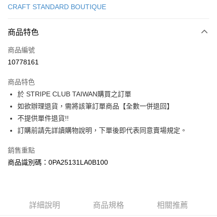
CRAFT STANDARD BOUTIQUE
信用卡分期付款
3 期 0 利率 每期
NT$553
21家銀行
商品特色
合作金庫商業銀行
第一商業銀行
超商取貨付款
商品編號
華南商業銀行
彰化商業銀行
10778161
LINE Pay
上海商業儲蓄銀行
台北富邦商業銀行
國泰世華商業銀行
兆豐國際商業銀行
商品特色
Apple Pay
臺灣中小企業銀行
台中商業銀行
於 STRIPE CLUB TAIWAN購買之訂單
匯豐（台灣）商業銀行
華泰商業銀行
街口支付
如欲辦理退貨，需將該筆訂單商品【全數一併退回】
聯邦商業銀行
遠東國際商業銀行
元大商業銀行
永豐商業銀行
不提供單件退貨!!
悠遊付
玉山商業銀行
星展（台灣）商業銀行
訂購前請先詳讀購物說明，下單後即代表同意賣場規定。
台新國際商業銀行
中國信託商業銀行
Google Pay
台灣樂天信用卡公司
銷售重點
大哥付你分期
商品識別碼：0PA25131LA0B100
相關說明
【大哥付你分期使用說明】
AFTEE先享後付
1.本服務由台灣大哥大提供，台灣大哥大用戶可立即使用無須另外申請。
2.付款方式選擇「大哥付你分期」，訂單成立後會自動跳轉到大哥付的交易
相關說明
詳細說明
商品規格
相關推薦
流程，驗證手機門號後，選擇欲分期的期數、繳款截止日，確認付款後即完
【關於「AFTEE先享後付」】
成交易。
ATM付款