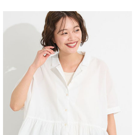
AFTEE先享後付是「在收到商品之後才付款」的支付方式。 讓您購物簡單
3.實際核准額度、可分期數及費用金額請依後續交易確認頁面所載為準。
便利好安心！
4.訂單成立30分鐘內，如未前往確認交易或遇審核未通過，訂單將自動取
１．簡單：不需註冊會員、不需綁卡、不需儲值。
運送方式
消。如遇「轉專審核」未通過狀況，表示未達大哥付你分期系統評分，恕無
２．便利：只要手機號碼，簡訊認證，即可結帳。
法說明評估內容。
３．安心：先確認商品／服務後，再付款。
全家取貨付款
【繳款方式說明】
1.分期款項不併入電信帳單，「大哥付你分期」於每月結算日後寄送繳費提
每筆NT$60，滿NT$388(含以上)免運費
【「AFTEE先享後付」結帳流程】
醒簡訊。
１．於結帳方式選擇「AFTEE先享後付」後，將跳轉至「AFTEE先享後付」
2.透過簡訊連結打開帳單後，可選擇「超商條碼／台灣大直營門市／銀行轉
全家純取貨
結帳頁面，進行簡訊認證並確認金額後，即可完成結帳。
帳／街口支付／iPASS MONEY」等通路繳費。
２．訂單成立數日內，您將收到繳費通知簡訊。
每筆NT$60，滿NT$388(含以上)免運費
３．收到繳費通知簡訊後14天內，點擊此簡訊中的連結，可透過四大超商／
【注意事項】
ATM／網路銀行／等多元方式進行付款，方視為交易完成。
萊爾富取貨付款
1.本服務係由「台灣大哥大股份有限公司」（以下簡稱本公司）所提供，讓
※ 請注意：結帳手續完成當下不需立刻繳費，但若您需要取消訂單，請聯絡
用戶於交易時，得透過本服務購買商品或服務，並由商店將買賣／分期付款
每筆NT$60，滿NT$888(含以上)免運費
購買商品的店家。未經商家同意取消之訂單仍視為有效，需透過AFTEE先享
買賣價金債權讓與本公司後，依約使用本公司帳單繳交帳款。
後付繳納相關費用。
2.基於同意付款使用「大哥付你分期」之契約關係目的，商店將以您的個人
萊爾富純取貨
※ 交易是否成功請以「AFTEE先享後付 」之結帳頁面顯示為準，若有關於
資料（包含姓名、電話或地址）提供予台灣大哥大進項蒐集、處理及利用，
是否繳費成功／繳費後需取消欲退款等相關疑問，請聯繫「AFTEE先享後付
每筆NT$60，滿NT$888(含以上)免運費
由本公司與您本人進行分期帳單所需資料之確認、核對及更正。
客戶支援中心」
https://netprotections.freshdesk.com/support/home
3.完整用戶服務條款，請詳閱以下連結：
https://oppay.tw/userRule
7-11取貨付款
【注意事項】
１．透過由恩沛科技股份有限公司提供之「AFTEE先享後付」服務完成之交
每筆NT$60，滿NT$888(含以上)免運費
易，需依本服務之必要範圍內提供個人資料，並將交易相關給付款項請求債
權轉讓予恩沛科技股份有限公司。
7-11純取貨
２．關於個人資料處理事宜，請瀏覽以下網址：
每筆NT$60，滿NT$888(含以上)免運費
https://aftee.tw/terms/#terms3