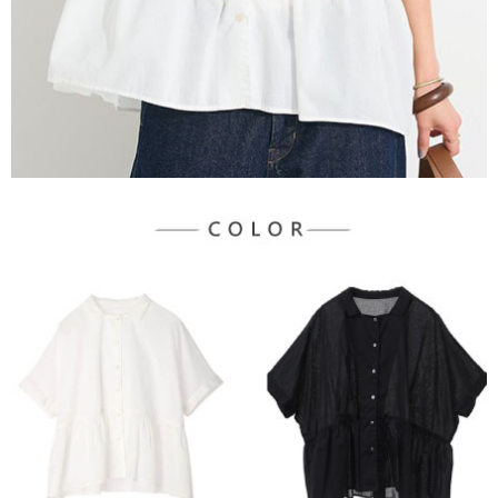
３．未成年的使用者請事先徵得法定代理人或監護人之同意方可使用
宅配
「AFTEE先享後付」，若未經同意申辦者引起之損失，本公司不負相關責
任。
每筆NT$90，滿NT$888(含以上)免運費
４．使用「AFTEE先享後付」時，將依據個別帳號之用戶狀況，依本公司即
時審查核予不同之上限額度；若仍有額度不足之情形，本公司將視審查結果
請求用戶進行身份認證。
５．嚴禁一人註冊多個帳號或使用他人資訊註冊。若發現惡意使用之情形，
恩沛科技股份有限公司將有權停止該用戶之使用額度並採取法律行動。