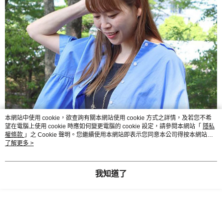
本網站中使用 cookie，欲查詢有關本網站使用 cookie 方式之詳情，及若您不希
望在電腦上使用 cookie 時應如何變更電腦的 cookie 設定，請參閱本網站「
隱私
權條款
」之 Cookie 聲明。您繼續使用本網站即表示您同意本公司得按本網站使
用條款之 Cookie 聲明使用 cookie。
了解更多 >
我知道了