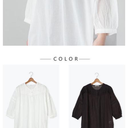
３．未成年的使用者請事先徵得法定代理人或監護人之同意方可使用
宅配
「AFTEE先享後付」，若未經同意申辦者引起之損失，本公司不負相關責
任。
每筆NT$90，滿NT$1,500(含以上)免運費
４．使用「AFTEE先享後付」時，將依據個別帳號之用戶狀況，依本公司即
時審查核予不同之上限額度；若仍有額度不足之情形，本公司將視審查結果
請求用戶進行身份認證。
５．嚴禁一人註冊多個帳號或使用他人資訊註冊。若發現惡意使用之情形，
恩沛科技股份有限公司將有權停止該用戶之使用額度並採取法律行動。