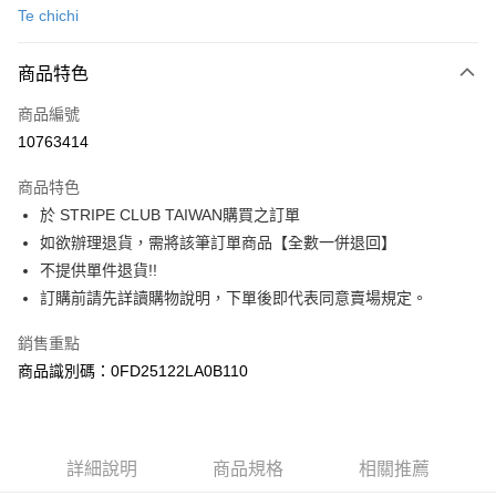
Te chichi
信用卡分期付款
3 期 0 利率 每期
NT$840
21家銀行
商品特色
合作金庫商業銀行
第一商業銀行
超商取貨付款
商品編號
華南商業銀行
彰化商業銀行
10763414
LINE Pay
上海商業儲蓄銀行
台北富邦商業銀行
國泰世華商業銀行
兆豐國際商業銀行
商品特色
Apple Pay
臺灣中小企業銀行
台中商業銀行
於 STRIPE CLUB TAIWAN購買之訂單
匯豐（台灣）商業銀行
華泰商業銀行
街口支付
如欲辦理退貨，需將該筆訂單商品【全數一併退回】
聯邦商業銀行
遠東國際商業銀行
元大商業銀行
永豐商業銀行
不提供單件退貨!!
悠遊付
玉山商業銀行
星展（台灣）商業銀行
訂購前請先詳讀購物說明，下單後即代表同意賣場規定。
台新國際商業銀行
中國信託商業銀行
Google Pay
台灣樂天信用卡公司
銷售重點
大哥付你分期
商品識別碼：0FD25122LA0B110
相關說明
【大哥付你分期使用說明】
AFTEE先享後付
1.本服務由台灣大哥大提供，台灣大哥大用戶可立即使用無須另外申請。
2.付款方式選擇「大哥付你分期」，訂單成立後會自動跳轉到大哥付的交易
相關說明
詳細說明
商品規格
相關推薦
流程，驗證手機門號後，選擇欲分期的期數、繳款截止日，確認付款後即完
【關於「AFTEE先享後付」】
成交易。
ATM付款