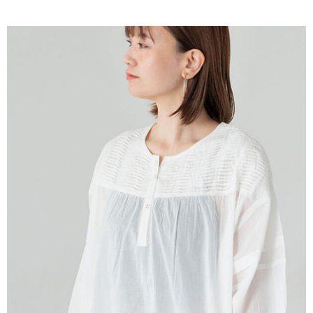
AFTEE先享後付是「在收到商品之後才付款」的支付方式。 讓您購物簡單
3.實際核准額度、可分期數及費用金額請依後續交易確認頁面所載為準。
便利好安心！
4.訂單成立30分鐘內，如未前往確認交易或遇審核未通過，訂單將自動取
１．簡單：不需註冊會員、不需綁卡、不需儲值。
運送方式
消。如遇「轉專審核」未通過狀況，表示未達大哥付你分期系統評分，恕無
２．便利：只要手機號碼，簡訊認證，即可結帳。
法說明評估內容。
３．安心：先確認商品／服務後，再付款。
全家取貨付款
【繳款方式說明】
1.分期款項不併入電信帳單，「大哥付你分期」於每月結算日後寄送繳費提
每筆NT$60，滿NT$1,500(含以上)免運費
【「AFTEE先享後付」結帳流程】
醒簡訊。
１．於結帳方式選擇「AFTEE先享後付」後，將跳轉至「AFTEE先享後付」
2.透過簡訊連結打開帳單後，可選擇「超商條碼／台灣大直營門市／銀行轉
全家純取貨
結帳頁面，進行簡訊認證並確認金額後，即可完成結帳。
帳／街口支付／iPASS MONEY」等通路繳費。
２．訂單成立數日內，您將收到繳費通知簡訊。
每筆NT$60，滿NT$1,500(含以上)免運費
３．收到繳費通知簡訊後14天內，點擊此簡訊中的連結，可透過四大超商／
【注意事項】
ATM／網路銀行／等多元方式進行付款，方視為交易完成。
萊爾富取貨付款
1.本服務係由「台灣大哥大股份有限公司」（以下簡稱本公司）所提供，讓
※ 請注意：結帳手續完成當下不需立刻繳費，但若您需要取消訂單，請聯絡
用戶於交易時，得透過本服務購買商品或服務，並由商店將買賣／分期付款
每筆NT$60，滿NT$1,500(含以上)免運費
購買商品的店家。未經商家同意取消之訂單仍視為有效，需透過AFTEE先享
買賣價金債權讓與本公司後，依約使用本公司帳單繳交帳款。
後付繳納相關費用。
2.基於同意付款使用「大哥付你分期」之契約關係目的，商店將以您的個人
萊爾富純取貨
※ 交易是否成功請以「AFTEE先享後付 」之結帳頁面顯示為準，若有關於
資料（包含姓名、電話或地址）提供予台灣大哥大進項蒐集、處理及利用，
是否繳費成功／繳費後需取消欲退款等相關疑問，請聯繫「AFTEE先享後付
每筆NT$60，滿NT$1,500(含以上)免運費
由本公司與您本人進行分期帳單所需資料之確認、核對及更正。
客戶支援中心」
https://netprotections.freshdesk.com/support/home
3.完整用戶服務條款，請詳閱以下連結：
https://oppay.tw/userRule
7-11取貨付款
【注意事項】
１．透過由恩沛科技股份有限公司提供之「AFTEE先享後付」服務完成之交
每筆NT$60，滿NT$1,500(含以上)免運費
易，需依本服務之必要範圍內提供個人資料，並將交易相關給付款項請求債
權轉讓予恩沛科技股份有限公司。
7-11純取貨
２．關於個人資料處理事宜，請瀏覽以下網址：
每筆NT$60，滿NT$1,500(含以上)免運費
https://aftee.tw/terms/#terms3