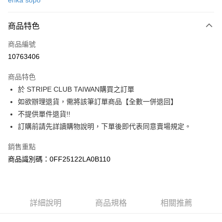
ehka sopo
信用卡分期付款
3 期 0 利率 每期
NT$686
21家銀行
商品特色
合作金庫商業銀行
第一商業銀行
超商取貨付款
商品編號
華南商業銀行
彰化商業銀行
10763406
LINE Pay
上海商業儲蓄銀行
台北富邦商業銀行
國泰世華商業銀行
兆豐國際商業銀行
商品特色
Apple Pay
臺灣中小企業銀行
台中商業銀行
於 STRIPE CLUB TAIWAN購買之訂單
匯豐（台灣）商業銀行
華泰商業銀行
街口支付
如欲辦理退貨，需將該筆訂單商品【全數一併退回】
聯邦商業銀行
遠東國際商業銀行
元大商業銀行
永豐商業銀行
不提供單件退貨!!
悠遊付
玉山商業銀行
星展（台灣）商業銀行
訂購前請先詳讀購物說明，下單後即代表同意賣場規定。
台新國際商業銀行
中國信託商業銀行
Google Pay
台灣樂天信用卡公司
銷售重點
大哥付你分期
商品識別碼：0FF25122LA0B110
相關說明
【大哥付你分期使用說明】
AFTEE先享後付
1.本服務由台灣大哥大提供，台灣大哥大用戶可立即使用無須另外申請。
2.付款方式選擇「大哥付你分期」，訂單成立後會自動跳轉到大哥付的交易
相關說明
詳細說明
商品規格
相關推薦
流程，驗證手機門號後，選擇欲分期的期數、繳款截止日，確認付款後即完
【關於「AFTEE先享後付」】
成交易。
ATM付款
AFTEE先享後付是「在收到商品之後才付款」的支付方式。 讓您購物簡單
3.實際核准額度、可分期數及費用金額請依後續交易確認頁面所載為準。