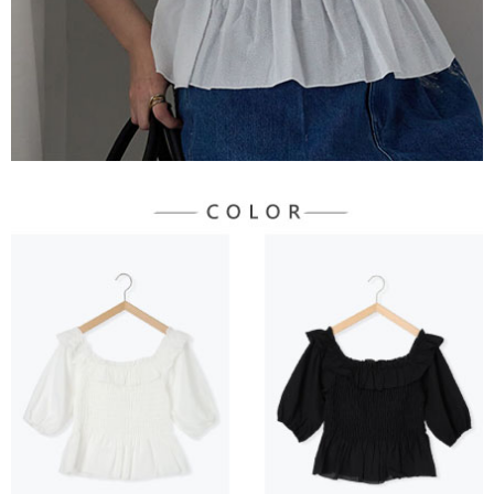
宅配
「AFTEE先享後付」，若未經同意申辦者引起之損失，本公司不負相關責
任。
每筆NT$90，滿NT$1,500(含以上)免運費
４．使用「AFTEE先享後付」時，將依據個別帳號之用戶狀況，依本公司即
時審查核予不同之上限額度；若仍有額度不足之情形，本公司將視審查結果
請求用戶進行身份認證。
５．嚴禁一人註冊多個帳號或使用他人資訊註冊。若發現惡意使用之情形，
恩沛科技股份有限公司將有權停止該用戶之使用額度並採取法律行動。