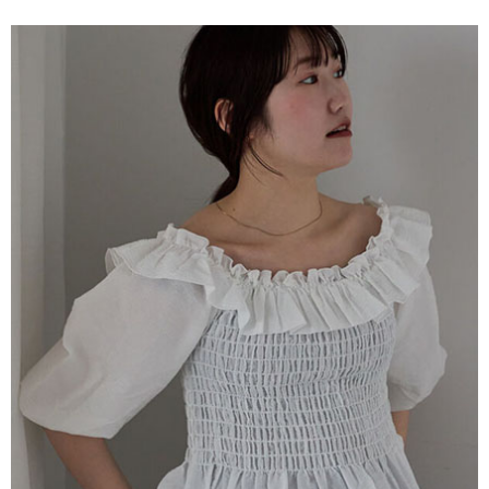
便利好安心！
4.訂單成立30分鐘內，如未前往確認交易或遇審核未通過，訂單將自動取
１．簡單：不需註冊會員、不需綁卡、不需儲值。
運送方式
消。如遇「轉專審核」未通過狀況，表示未達大哥付你分期系統評分，恕無
２．便利：只要手機號碼，簡訊認證，即可結帳。
法說明評估內容。
３．安心：先確認商品／服務後，再付款。
全家取貨付款
【繳款方式說明】
1.分期款項不併入電信帳單，「大哥付你分期」於每月結算日後寄送繳費提
每筆NT$60，滿NT$1,500(含以上)免運費
【「AFTEE先享後付」結帳流程】
醒簡訊。
１．於結帳方式選擇「AFTEE先享後付」後，將跳轉至「AFTEE先享後付」
2.透過簡訊連結打開帳單後，可選擇「超商條碼／台灣大直營門市／銀行轉
全家純取貨
結帳頁面，進行簡訊認證並確認金額後，即可完成結帳。
帳／街口支付／iPASS MONEY」等通路繳費。
２．訂單成立數日內，您將收到繳費通知簡訊。
每筆NT$60，滿NT$1,500(含以上)免運費
３．收到繳費通知簡訊後14天內，點擊此簡訊中的連結，可透過四大超商／
【注意事項】
ATM／網路銀行／等多元方式進行付款，方視為交易完成。
萊爾富取貨付款
1.本服務係由「台灣大哥大股份有限公司」（以下簡稱本公司）所提供，讓
※ 請注意：結帳手續完成當下不需立刻繳費，但若您需要取消訂單，請聯絡
用戶於交易時，得透過本服務購買商品或服務，並由商店將買賣／分期付款
每筆NT$60，滿NT$1,500(含以上)免運費
購買商品的店家。未經商家同意取消之訂單仍視為有效，需透過AFTEE先享
買賣價金債權讓與本公司後，依約使用本公司帳單繳交帳款。
後付繳納相關費用。
2.基於同意付款使用「大哥付你分期」之契約關係目的，商店將以您的個人
萊爾富純取貨
※ 交易是否成功請以「AFTEE先享後付 」之結帳頁面顯示為準，若有關於
資料（包含姓名、電話或地址）提供予台灣大哥大進項蒐集、處理及利用，
是否繳費成功／繳費後需取消欲退款等相關疑問，請聯繫「AFTEE先享後付
每筆NT$60，滿NT$1,500(含以上)免運費
由本公司與您本人進行分期帳單所需資料之確認、核對及更正。
客戶支援中心」
https://netprotections.freshdesk.com/support/home
3.完整用戶服務條款，請詳閱以下連結：
https://oppay.tw/userRule
7-11取貨付款
【注意事項】
１．透過由恩沛科技股份有限公司提供之「AFTEE先享後付」服務完成之交
每筆NT$60，滿NT$1,500(含以上)免運費
易，需依本服務之必要範圍內提供個人資料，並將交易相關給付款項請求債
權轉讓予恩沛科技股份有限公司。
7-11純取貨
２．關於個人資料處理事宜，請瀏覽以下網址：
每筆NT$60，滿NT$1,500(含以上)免運費
https://aftee.tw/terms/#terms3
３．未成年的使用者請事先徵得法定代理人或監護人之同意方可使用