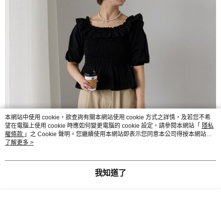
本網站中使用 cookie，欲查詢有關本網站使用 cookie 方式之詳情，及若您不希
望在電腦上使用 cookie 時應如何變更電腦的 cookie 設定，請參閱本網站「
隱私
權條款
」之 Cookie 聲明。您繼續使用本網站即表示您同意本公司得按本網站使
用條款之 Cookie 聲明使用 cookie。
了解更多 >
我知道了