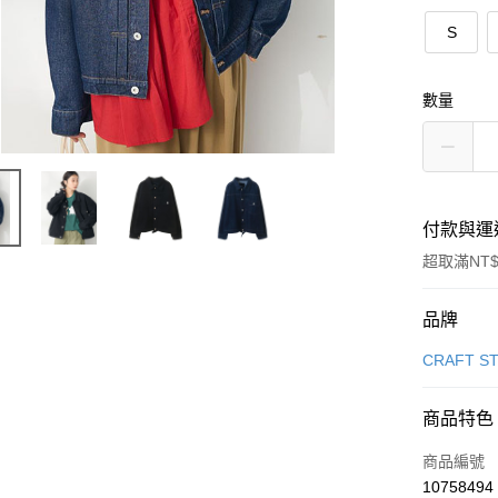
S
數量
付款與運
超取滿NT$
付款方式
品牌
信用卡一
CRAFT S
信用卡分
商品特色
3 期 
商品編號
合作金
超商取貨
10758494
華南商