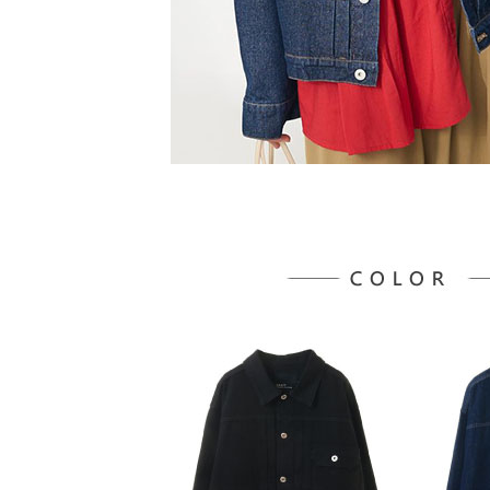
形，恩沛
動。