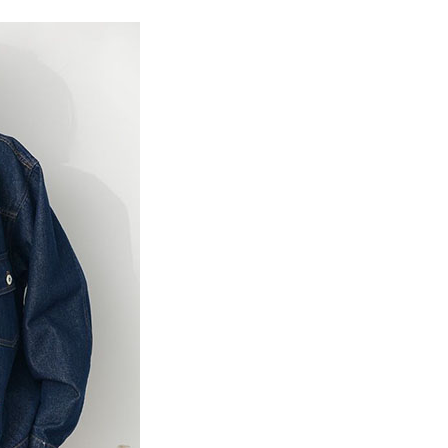
0，滿NT$388(含以上)免運費
方式選擇「AFTEE先享後付」後，將跳轉至「AFTEE先享後
訊連結打開帳單後，可選擇「超商條碼／台灣大直營門市／銀行轉
頁面，進行簡訊認證並確認金額後，即可完成結帳。
MS
WEB限定 ➯ 45折
付／iPASS MONEY」等通路繳費。
貨
成立數日內，您將收到繳費通知簡訊。
費通知簡訊後14天內，點擊此簡訊中的連結，可透過四大超商
0，滿NT$388(含以上)免運費
項】
網路銀行／等多元方式進行付款，方視為交易完成。
係由「台灣大哥大股份有限公司」（以下簡稱本公司）所提供，讓
：結帳手續完成當下不需立刻繳費，但若您需要取消訂單，請聯
貨付款
易時，得透過本服務購買商品或服務，並由商店將買賣／分期付
的店家。未經商家同意取消之訂單仍視為有效，需透過AFTEE
金債權讓與本公司後，依約使用本公司帳單繳交帳款。
繳納相關費用。
0，滿NT$888(含以上)免運費
意付款使用「大哥付你分期」之契約關係目的，商店將以您的個人
否成功請以「AFTEE先享後付 」之結帳頁面顯示為準，若有關於
含姓名、電話或地址）提供予台灣大哥大進項蒐集、處理及利
功／繳費後需取消欲退款等相關疑問，請聯繫「AFTEE先享後
取貨
公司與您本人進行分期帳單所需資料之確認、核對及更正。
援中心」
https://netprotections.freshdesk.com/support/home
0，滿NT$888(含以上)免運費
戶服務條款，請詳閱以下連結：
https://oppay.tw/userRule
項】
付款
恩沛科技股份有限公司提供之「AFTEE先享後付」服務完成之
依本服務之必要範圍內提供個人資料，並將交易相關給付款項請
0，滿NT$888(含以上)免運費
讓予恩沛科技股份有限公司。
個人資料處理事宜，請瀏覽以下網址：
貨
ee.tw/terms/#terms3
0，滿NT$888(含以上)免運費
年的使用者請事先徵得法定代理人或監護人之同意方可使用
E先享後付」，若未經同意申辦者引起之損失，本公司不負相關責
AFTEE先享後付」時，將依據個別帳號之用戶狀況，依本公司
0，滿NT$888(含以上)免運費
核予不同之上限額度；若仍有額度不足之情形，本公司將視審查
用戶進行身份認證。
一人註冊多個帳號或使用他人資訊註冊。若發現惡意使用之情