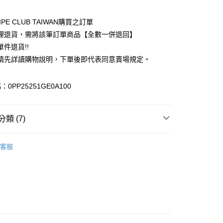
業儲蓄銀行
台北富邦商業銀行
華商業銀行
兆豐國際商業銀行
IPE CLUB TAIWAN購買之訂單
小企業銀行
台中商業銀行
理退貨，需將該筆訂單商品【全數一併退回】
台灣）商業銀行
華泰商業銀行
件退貨!!
業銀行
遠東國際商業銀行
請先詳讀購物說明，下單後即代表同意賣場規定。
業銀行
永豐商業銀行
業銀行
星展（台灣）商業銀行
際商業銀行
中國信託商業銀行
y
0PP25251GE0A100
天信用卡公司
分期
類 (7)
你分期使用說明】
享後付
由台灣大哥大提供，台灣大哥大用戶可立即使用無須另外申請。
TANDARD BOUTIQUE
OUTER / 外套
式選擇「大哥付你分期」，訂單成立後會自動跳轉到大哥付的交易
客服
證手機門號後，選擇欲分期的期數、繳款截止日，確認付款後即
FTEE先享後付」】
 外套
。
先享後付是「在收到商品之後才付款」的支付方式。 讓您購物簡單
准額度、可分期數及費用金額請依後續交易確認頁面所載為準。
心！
TANDARD BOUTIQUE
ALL ITEMS
立30分鐘內，如未前往確認交易或遇審核未通過，訂單將自動取
：不需註冊會員、不需綁卡、不需儲值。
「轉專審核」未通過狀況，表示未達大哥付你分期系統評分，恕
OWN
CRAFT STANDARD BOUTIQUE
：只要手機號碼，簡訊認證，即可結帳。
評估內容。
：先確認商品／服務後，再付款。
MS
單筆滿$888現抵$88
式說明】
付款
項不併入電信帳單，「大哥付你分期」於每月結算日後寄送繳費提
EE先享後付」結帳流程】
MS
藍色特搜&褲子 ➯ 35折