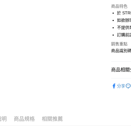
LINE Pay
上海商
商品特色
國泰世
於 STR
Apple Pay
臺灣中
如欲辦
匯豐（
街口支付
不提供單
聯邦商
訂購前
元大商
悠遊付
玉山商
銷售重點
台新國
Google Pa
商品識別碼：
台灣樂
大哥付你
相關說明
商品相關分
【大哥付
AFTEE先
1.本服務
CRAFT S
2.付款方
相關說明
分享
流程，驗
【關於「A
OUTER /
ATM付款
完成交易
AFTEE
3.實際核
便利好安
CRAFT S
4.訂單成
１．簡單
消。如遇
PRICE D
２．便利
運送方式
無法說明
３．安心
說明
商品規格
相關推薦
SALE ITE
【繳款方
全家取貨
1.分期款
【「AFT
SALE ITE
醒簡訊。