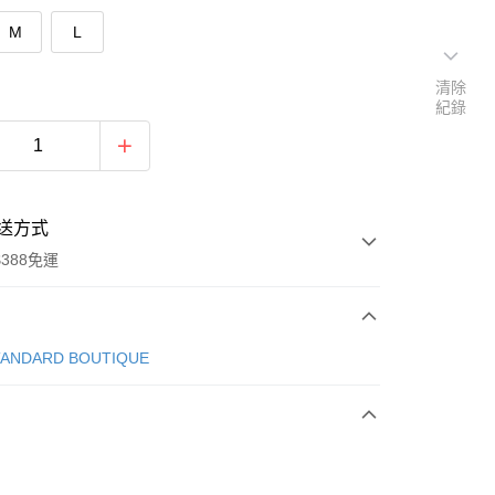
M
L
清除
紀錄
送方式
388免運
次付款
TANDARD BOUTIQUE
期付款
0 利率 每期
NT$1,276
21家銀行
庫商業銀行
第一商業銀行
付款
業銀行
彰化商業銀行