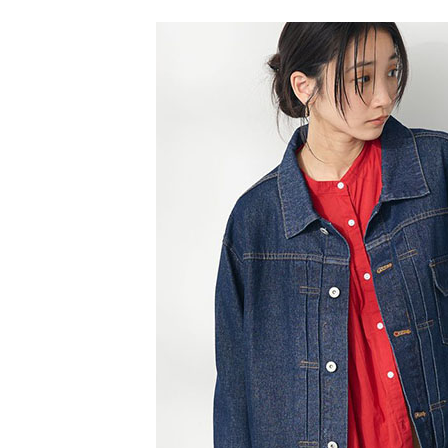
每筆NT$6
１．於結帳
2.透過簡
付」結帳
SALE ITE
帳／街口支
全家純取
２．訂單
３．收到繳
每筆NT$6
【注意事
／ATM／
1.本服務
※ 請注意
萊爾富取
用戶於交
絡購買商品
款買賣價
先享後付
每筆NT$6
2.基於同
※ 交易是
資料（包
是否繳費成
萊爾富純
用，由本
付客戶支
每筆NT$6
3.完整用
【注意事
7-11取貨
１．透過由
交易，需
每筆NT$6
求債權轉
２．關於
7-11純取
https://aft
每筆NT$6
３．未成
「AFTE
宅配
任。
４．使用「
每筆NT$9
即時審查
結果請求
５．嚴禁