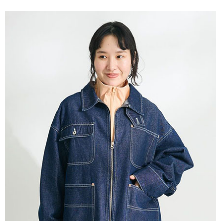
便利好安心！
4.訂單成立30分鐘內，如未前往確認交易或遇審核未通過，訂單將自動取
１．簡單：不需註冊會員、不需綁卡、不需儲值。
運送方式
消。如遇「轉專審核」未通過狀況，表示未達大哥付你分期系統評分，恕無
２．便利：只要手機號碼，簡訊認證，即可結帳。
法說明評估內容。
３．安心：先確認商品／服務後，再付款。
全家取貨付款
【繳款方式說明】
1.分期款項不併入電信帳單，「大哥付你分期」於每月結算日後寄送繳費提
每筆NT$60，滿NT$388(含以上)免運費
【「AFTEE先享後付」結帳流程】
醒簡訊。
１．於結帳方式選擇「AFTEE先享後付」後，將跳轉至「AFTEE先享後付」
2.透過簡訊連結打開帳單後，可選擇「超商條碼／台灣大直營門市／銀行轉
全家純取貨
結帳頁面，進行簡訊認證並確認金額後，即可完成結帳。
帳／街口支付／iPASS MONEY」等通路繳費。
２．訂單成立數日內，您將收到繳費通知簡訊。
每筆NT$60，滿NT$388(含以上)免運費
３．收到繳費通知簡訊後14天內，點擊此簡訊中的連結，可透過四大超商／
【注意事項】
ATM／網路銀行／等多元方式進行付款，方視為交易完成。
萊爾富取貨付款
1.本服務係由「台灣大哥大股份有限公司」（以下簡稱本公司）所提供，讓
※ 請注意：結帳手續完成當下不需立刻繳費，但若您需要取消訂單，請聯絡
用戶於交易時，得透過本服務購買商品或服務，並由商店將買賣／分期付款
每筆NT$60，滿NT$888(含以上)免運費
購買商品的店家。未經商家同意取消之訂單仍視為有效，需透過AFTEE先享
買賣價金債權讓與本公司後，依約使用本公司帳單繳交帳款。
後付繳納相關費用。
2.基於同意付款使用「大哥付你分期」之契約關係目的，商店將以您的個人
萊爾富純取貨
※ 交易是否成功請以「AFTEE先享後付 」之結帳頁面顯示為準，若有關於
資料（包含姓名、電話或地址）提供予台灣大哥大進項蒐集、處理及利用，
是否繳費成功／繳費後需取消欲退款等相關疑問，請聯繫「AFTEE先享後付
每筆NT$60，滿NT$888(含以上)免運費
由本公司與您本人進行分期帳單所需資料之確認、核對及更正。
客戶支援中心」
https://netprotections.freshdesk.com/support/home
3.完整用戶服務條款，請詳閱以下連結：
https://oppay.tw/userRule
7-11取貨付款
【注意事項】
１．透過由恩沛科技股份有限公司提供之「AFTEE先享後付」服務完成之交
每筆NT$60，滿NT$888(含以上)免運費
易，需依本服務之必要範圍內提供個人資料，並將交易相關給付款項請求債
權轉讓予恩沛科技股份有限公司。
7-11純取貨
２．關於個人資料處理事宜，請瀏覽以下網址：
每筆NT$60，滿NT$888(含以上)免運費
https://aftee.tw/terms/#terms3
３．未成年的使用者請事先徵得法定代理人或監護人之同意方可使用