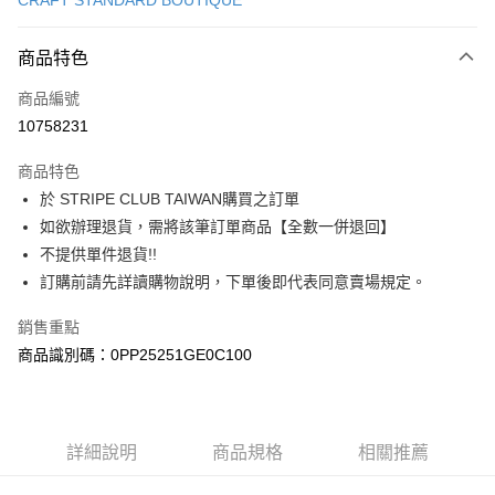
CRAFT STANDARD BOUTIQUE
信用卡分期付款
3 期 0 利率 每期
NT$1,276
21家銀行
商品特色
合作金庫商業銀行
第一商業銀行
超商取貨付款
商品編號
華南商業銀行
彰化商業銀行
10758231
LINE Pay
上海商業儲蓄銀行
台北富邦商業銀行
國泰世華商業銀行
兆豐國際商業銀行
商品特色
Apple Pay
臺灣中小企業銀行
台中商業銀行
於 STRIPE CLUB TAIWAN購買之訂單
匯豐（台灣）商業銀行
華泰商業銀行
街口支付
如欲辦理退貨，需將該筆訂單商品【全數一併退回】
聯邦商業銀行
遠東國際商業銀行
元大商業銀行
永豐商業銀行
不提供單件退貨!!
悠遊付
玉山商業銀行
星展（台灣）商業銀行
訂購前請先詳讀購物說明，下單後即代表同意賣場規定。
台新國際商業銀行
中國信託商業銀行
Google Pay
台灣樂天信用卡公司
銷售重點
大哥付你分期
商品識別碼：0PP25251GE0C100
相關說明
【大哥付你分期使用說明】
AFTEE先享後付
1.本服務由台灣大哥大提供，台灣大哥大用戶可立即使用無須另外申請。
2.付款方式選擇「大哥付你分期」，訂單成立後會自動跳轉到大哥付的交易
相關說明
詳細說明
商品規格
相關推薦
流程，驗證手機門號後，選擇欲分期的期數、繳款截止日，確認付款後即完
【關於「AFTEE先享後付」】
成交易。
ATM付款
AFTEE先享後付是「在收到商品之後才付款」的支付方式。 讓您購物簡單
3.實際核准額度、可分期數及費用金額請依後續交易確認頁面所載為準。