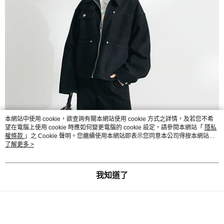
本網站中使用 cookie，欲查詢有關本網站使用 cookie 方式之詳情，及若您不希
望在電腦上使用 cookie 時應如何變更電腦的 cookie 設定，請參閱本網站「
隱私
權條款
」之 Cookie 聲明。您繼續使用本網站即表示您同意本公司得按本網站使
用條款之 Cookie 聲明使用 cookie。
了解更多 >
我知道了