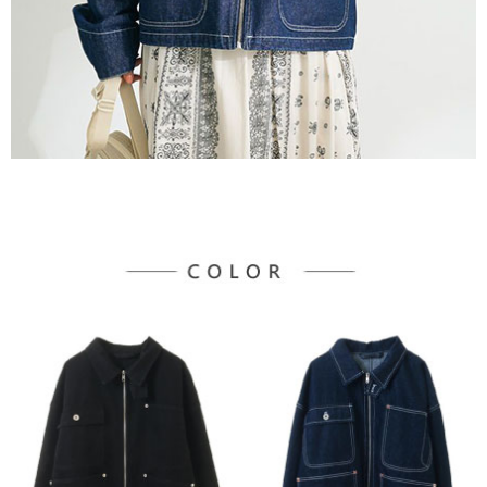
宅配
「AFTEE先享後付」，若未經同意申辦者引起之損失，本公司不負相關責
任。
每筆NT$90，滿NT$888(含以上)免運費
４．使用「AFTEE先享後付」時，將依據個別帳號之用戶狀況，依本公司即
時審查核予不同之上限額度；若仍有額度不足之情形，本公司將視審查結果
請求用戶進行身份認證。
５．嚴禁一人註冊多個帳號或使用他人資訊註冊。若發現惡意使用之情形，
恩沛科技股份有限公司將有權停止該用戶之使用額度並採取法律行動。